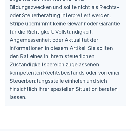
Bildungszwecken und sollte nicht als Rechts-
Australien
oder Steuerberatung interpretiert werden.
English
Belgien
Stripe übernimmt keine Gewähr oder Garantie
Nederlands
Français
Deutsch
English
für die Richtigkeit, Vollständigkeit,
Brasilien
Português
English
Angemessenheit oder Aktualität der
Bulgarien
Informationen in diesem Artikel. Sie sollten
English
Dänemark
den Rat eines in Ihrem steuerlichen
English
Zuständigkeitsbereich zugelassenen
Deutschland
kompetenten Rechtsbeistands oder von einer
Deutsch
English
Estland
Steuerberatungsstelle einholen und sich
English
hinsichtlich Ihrer speziellen Situation beraten
Festlandchina
lassen.
简体中文
English
Finnland
English
Svenska
Frankreich
Français
English
Gibraltar