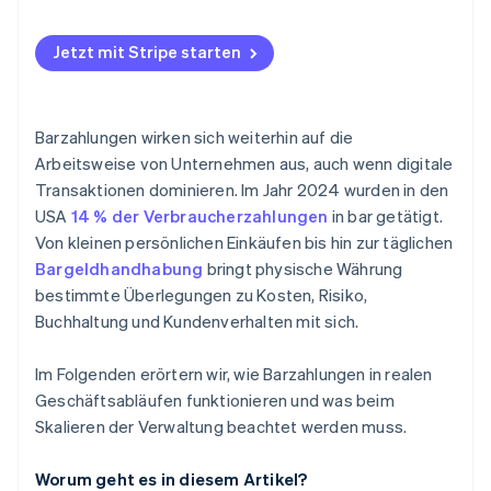
Interne Kontrollen
Jetzt mit Stripe starten
Zählen und Wechselgeld herausgeben
Mitarbeiterzugriff
Barzahlungen wirken sich weiterhin auf die
Abgleich
Arbeitsweise von Unternehmen aus, auch wenn digitale
Transaktionen dominieren. Im Jahr 2024 wurden in den
Falschgeld
USA
14 % der Verbraucherzahlungen
in bar getätigt.
Dokumentation
Von kleinen persönlichen Einkäufen bis hin zur täglichen
Bargeldhandhabung
bringt physische Währung
Vorschriften und Berichterstattung
bestimmte Überlegungen zu Kosten, Risiko,
Buchhaltung und Kundenverhalten mit sich.
Im Folgenden erörtern wir, wie Barzahlungen in realen
Geschäftsabläufen funktionieren und was beim
Skalieren der Verwaltung beachtet werden muss.
Worum geht es in diesem Artikel?