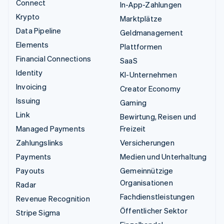
Connect
In-App-Zahlungen
Krypto
Marktplätze
Data Pipeline
Geldmanagement
Elements
Plattformen
Financial Connections
SaaS
Identity
KI-Unternehmen
Invoicing
Creator Economy
Issuing
Gaming
Link
Bewirtung, Reisen und
Managed Payments
Freizeit
Zahlungslinks
Versicherungen
Payments
Medien und Unterhaltung
Payouts
Gemeinnützige
Organisationen
Radar
Fachdienstleistungen
Revenue Recognition
Öffentlicher Sektor
Stripe Sigma