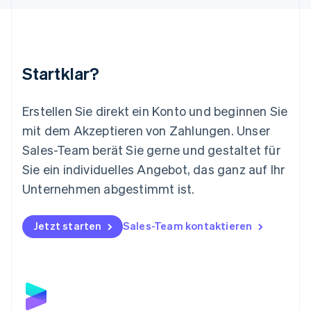
Français
Deutsch
English
Malaysia
English
简体中文
Malta
English
Startklar?
Mexiko
Español
English
Neuseeland
Erstellen Sie direkt ein Konto und beginnen Sie
English
mit dem Akzeptieren von Zahlungen. Unser
Niederlande
Nederlands
English
Sales-Team berät Sie gerne und gestaltet für
Norwegen
Sie ein individuelles Angebot, das ganz auf Ihr
English
Österreich
Unternehmen abgestimmt ist.
Deutsch
English
Polen
Jetzt starten
Sales-Team kontaktieren
English
Portugal
Português
English
Rumänien
English
Schweden