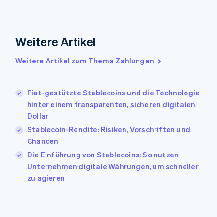
English
Griechenland
English
Indien
Weitere Artikel
English
Irland
Weitere Artikel zum Thema Zahlungen
English
Italien
Italiano
English
Japan
Fiat-gestützte Stablecoins und die Technologie
日本語
English
hinter einem transparenten, sicheren digitalen
Kanada
Dollar
English
Français
Stablecoin-Rendite: Risiken, Vorschriften und
Kroatien
English
Italiano
Chancen
Lettland
Die Einführung von Stablecoins: So nutzen
English
Unternehmen digitale Währungen, um schneller
Liechtenstein
zu agieren
Deutsch
English
Litauen
English
Luxemburg