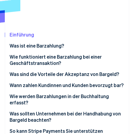
Betrugsprävention
Ecosystem
Atlas
Start-up-Gründung
Partner
Stripe App-Marktplatz
Climate
CO₂-Entnahme
Einführung
Identity
Was ist eine Barzahlung?
Online-Identitätsprüfung
Wie funktioniert eine Barzahlung bei einer
Geschäftstransaktion?
Was sind die Vorteile der Akzeptanz von Bargeld?
Stripe-Sessions 2026
Wann zahlen Kundinnen und Kunden bevorzugt bar?
Erfahren Sie, wie Stripe Lösungen für die Wirts
Jetzt ansehen
Wie werden Barzahlungen in der Buchhaltung
erfasst?
Was sollten Unternehmen bei der Handhabung von
Bargeld beachten?
Diebstahl oder Verlust
So kann Stripe Payments Sie unterstützen