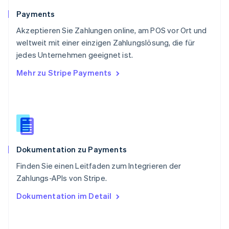
Svenska
English
Schweiz
Payments
Deutsch
Français
Italiano
English
Akzeptieren Sie Zahlungen online, am POS vor Ort und
Singapur
English
简体中文
weltweit mit einer einzigen Zahlungslösung, die für
Slowakei
jedes Unternehmen geeignet ist.
English
Mehr zu Stripe Payments
Slowenien
English
Italiano
Sonderverwaltungsregion Hongkong,
China
English
简体中文
Spanien
Español
English
Dokumentation zu Payments
Thailand
ไทย
English
Finden Sie einen Leitfaden zum Integrieren der
Tschechische Republik
Zahlungs-APIs von Stripe.
English
Ungarn
Dokumentation im Detail
English
Vereinigte Arabische Emirate
English