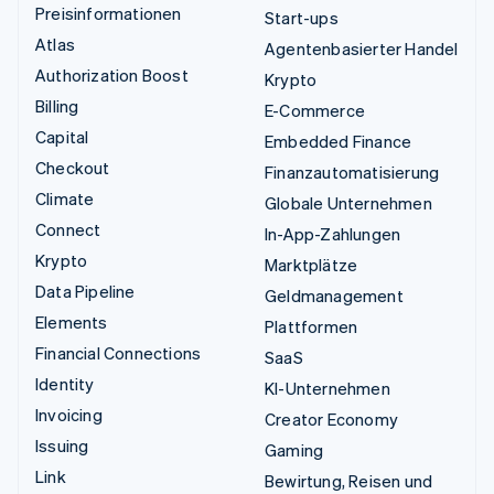
Preisinformationen
Start-ups
Atlas
Agentenbasierter Handel
Authorization Boost
Krypto
Billing
E-Commerce
Capital
Embedded Finance
Checkout
Finanzautomatisierung
Climate
Globale Unternehmen
Connect
In-App-Zahlungen
Krypto
Marktplätze
Data Pipeline
Geldmanagement
Elements
Plattformen
Financial Connections
SaaS
Identity
KI-Unternehmen
Invoicing
Creator Economy
Issuing
Gaming
Link
Bewirtung, Reisen und