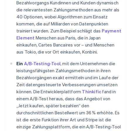
Bezahlvorgangs Kundinnen und Kunden dynamisch
die relevantesten Zahlungsmethoden aus mehr als
40 Optionen, wobei Algorithmen zum Einsatz
kommen, die auf Milliarden von Datenpunkten
trainiert wurden. Zum Beispiel schlägt das
Payment
Element
Menschen aus Paris, die in Japan
einkaufen, Cartes Bancaires vor – und Menschen
aus Tokio, die vor Ort einkaufen, Konbini.
Ein
A/B-Testing-Tool
, mit dem Unternehmen die
Australien
leistungsfähigsten Zahlungsmethoden in ihren
English
Bezahlvorgängen exakt ermitteln und im Laufe der
Belgien
Zeit datengesteuerte Verbesserungen umsetzen
Nederlands
Français
Deutsch
English
Brasilien
können. Die Entwicklerplattform
Thinkific
fand in
Português
English
einem A/B-Test heraus, dass das Angebot von
Bulgarien
„Jetzt kaufen, später bezahlen“ den
English
durchschnittlichen Bestellwert um 36 % erhöhte. Es
Dänemark
ist die erste Funktion ihrer Art und Stripe ist die
English
Deutschland
einzige Zahlungsplattform, die ein A/B-Testing-Tool