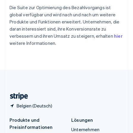
Spanien
Die Suite zur Optimierung des Bezahlvorgangs ist
Español
English
Thailand
global verfügbar und wird nach und nach um weitere
ไทย
English
Produkte und Funktionen erweitert. Unternehmen, die
Tschechische Republik
daran interessiert sind, ihre Konversionsrate zu
English
verbessern und ihren Umsatz zu steigern, erhalten
hier
Ungarn
weitere Informationen.
English
Vereinigte Arabische Emirate
English
Vereinigte Staaten
English
Español
简体中文
Vereinigtes Königreich
English
Zypern
English
Belgien (Deutsch)
Produkte und
Lösungen
Preisinformationen
Unternehmen