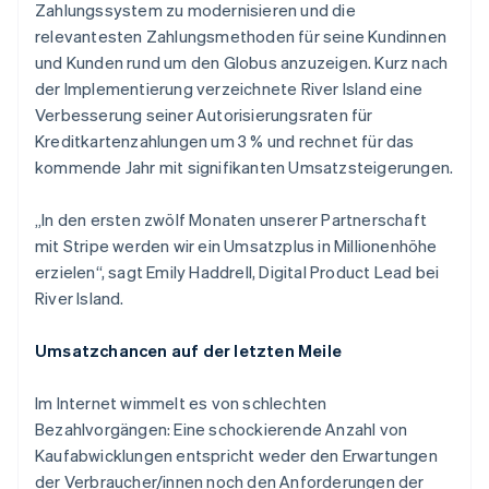
English
Français
Zahlungssystem zu modernisieren und die
Kroatien
relevantesten Zahlungsmethoden für seine Kundinnen
English
Italiano
und Kunden rund um den Globus anzuzeigen. Kurz nach
Lettland
der Implementierung verzeichnete River Island eine
English
Liechtenstein
Verbesserung seiner Autorisierungsraten für
Deutsch
English
Kreditkartenzahlungen um 3 % und rechnet für das
Litauen
kommende Jahr mit signifikanten Umsatzsteigerungen.
English
Luxemburg
„In den ersten zwölf Monaten unserer Partnerschaft
Français
Deutsch
English
Malaysia
mit Stripe werden wir ein Umsatzplus in Millionenhöhe
English
简体中文
erzielen“, sagt Emily Haddrell, Digital Product Lead bei
Malta
River Island.
English
Mexiko
Umsatzchancen auf der letzten Meile
Español
English
Neuseeland
Im Internet wimmelt es von schlechten
English
Niederlande
Bezahlvorgängen: Eine schockierende Anzahl von
Nederlands
English
Kaufabwicklungen entspricht weder den Erwartungen
Norwegen
der Verbraucher/innen noch den Anforderungen der