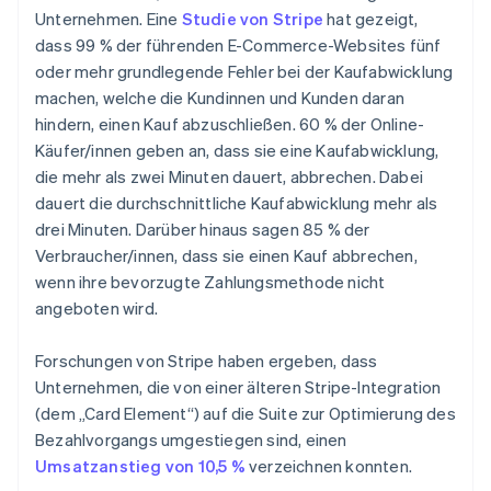
English
Unternehmen. Eine
Studie von Stripe
hat gezeigt,
Österreich
dass 99 % der führenden E-Commerce-Websites fünf
Deutsch
English
Polen
oder mehr grundlegende Fehler bei der Kaufabwicklung
English
machen, welche die Kundinnen und Kunden daran
Portugal
hindern, einen Kauf abzuschließen. 60 % der Online-
Português
English
Käufer/innen geben an, dass sie eine Kaufabwicklung,
Rumänien
die mehr als zwei Minuten dauert, abbrechen. Dabei
English
Schweden
dauert die durchschnittliche Kaufabwicklung mehr als
Svenska
English
drei Minuten. Darüber hinaus sagen 85 % der
Schweiz
Verbraucher/innen, dass sie einen Kauf abbrechen,
Deutsch
Français
Italiano
English
wenn ihre bevorzugte Zahlungsmethode nicht
Singapur
angeboten wird.
English
简体中文
Slowakei
English
Forschungen von Stripe haben ergeben, dass
Slowenien
Unternehmen, die von einer älteren Stripe-Integration
English
Italiano
(dem „Card Element“) auf die Suite zur Optimierung des
Sonderverwaltungsregion Hongkong,
Bezahlvorgangs umgestiegen sind, einen
China
Umsatzanstieg von 10,5 %
verzeichnen konnten.
English
简体中文