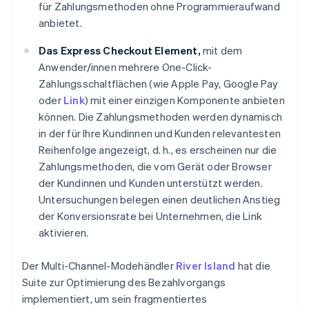
Deutsch
English
für Zahlungsmethoden ohne Programmieraufwand
Estland
anbietet.
English
Festlandchina
Das Express Checkout Element,
mit dem
简体中文
English
Anwender/innen mehrere One-Click-
Finnland
Zahlungsschaltflächen (wie Apple Pay, Google Pay
English
Svenska
Frankreich
oder
Link
) mit einer einzigen Komponente anbieten
Français
English
können. Die Zahlungsmethoden werden dynamisch
Gibraltar
in der für Ihre Kundinnen und Kunden relevantesten
English
Reihenfolge angezeigt, d. h., es erscheinen nur die
Griechenland
Zahlungsmethoden, die vom Gerät oder Browser
English
der Kundinnen und Kunden unterstützt werden.
Indien
Untersuchungen belegen einen deutlichen Anstieg
English
Irland
der Konversionsrate bei Unternehmen, die Link
English
aktivieren.
Italien
Italiano
English
Der Multi-Channel-Modehändler
River Island
hat die
Japan
Suite zur Optimierung des Bezahlvorgangs
日本語
English
Kanada
implementiert, um sein fragmentiertes