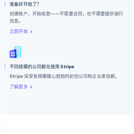
ไทย
English
准备好开始了？
希腊
创建账户，开始收款——不需要合同，也不需要提供银行
English
信息。
西班牙
Español
English
立即开始
新加坡
English
简体中文
新西兰
English
匈牙利
English
不同规模的公司都在使用 Stripe
意大利
Stripe 深受各规模雄心勃勃的初创公司和企业家信赖。
Italiano
English
印度
了解更多
English
英国
English
直布罗陀
English
中国内地
简体中文
English
中国香港特别行政区