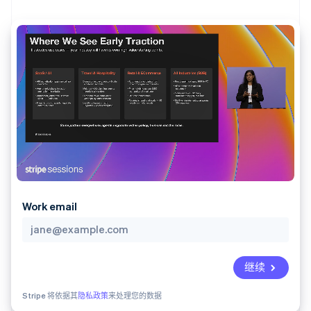
化
Stripe Sigma
产品路线图
SaaS
自定义报告
Link
Sessions 年度大会
加速结账
Data Pipeline
招聘
数据同步
资讯中心
资源
Stripe Press
按行业
应用集成
AI 企业
代码示例
更多
创作者经济
开发者博客
联系
Product roadmap
游戏
API 状态
了解未来规划
酒店、旅游与休闲
联系销售
保险
Radar
成为合作伙伴
媒体与娱乐
欺诈防范
非营利组织
Atlas
专业服务
初创企业注册
公共部门
Work email
零售
Climate
碳移除
生态系统
继续
合作伙伴
Stripe 将依据其
隐私政策
来处理您的数据
Stripe App Marketplace
Stripe Sessions 2026