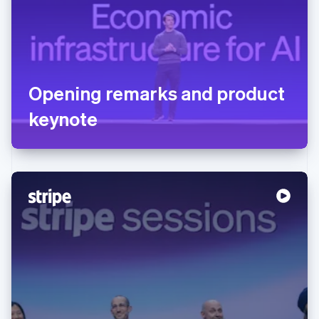
Opening remarks and product
keynote
阿联酋
English
爱尔兰