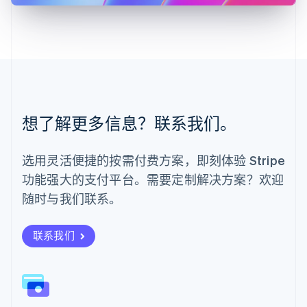
English
简体中文
美国
English
Español
简体中文
墨西哥
Español
English
挪威
English
葡萄牙
想了解更多信息？联系我们。
Português
English
日本
日本語
English
选用灵活便捷的按需付费方案，即刻体验 Stripe
瑞典
功能强大的支付平台。需要定制解决方案？欢迎
Svenska
English
瑞士
随时与我们联系。
Deutsch
Français
Italiano
English
塞浦路斯
English
联系我们
斯洛伐克
English
斯洛文尼亚
English
Italiano
泰国