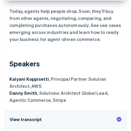
了解 Stripe 如何为 AI 构建经济基础设施。
立即观看
Today, agents help people shop. Soon, they’ll buy
from other agents, negotiating, comparing, and
completing purchases autonomously. See use cases
emerging across industries and learn how to ready
your business for agent-driven commerce.
Speakers
Kalyani Koppisetti
, Principal Partner Solution
Architect, AWS
Danny Smith
, Solutions Architect Global Lead,
Agentic Commerce, Stripe
View transcript