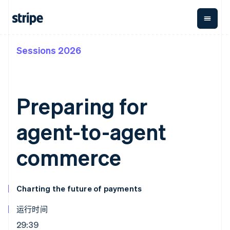
Sessions 2026
按企业阶段
文档
学习
支付
营收
资金管
平台
理
易市
大型企业
Stripe 文档
博客
Payments
Billing
初创企业
API 参考文档
客户案例
在线支付
经常性收入
Global
Conn
库与 SDK
指南
Preparing for
Payment links
Metronome
Payouts
Stripe Apps
按用量计费
平台
无代码支付
Subscriptions
向第三
agent-to-agent
按应用场景
Checkout
方打款
支持
预构建支付界
订阅管理
指南
智能体商务
面
Invoicing
commerce
加密货币
获取支持
一次性或定期
Elements
电子商务
接受线上付款
托管支持方案
灵活的 UI 组件
账单
嵌入式金融
实施预置结账流程
专业服务
支付方式
Tax
财务自动化
构建平台或交易市场
Access to
销售税和增值
Charting the future of payments
全球化企业
管理订阅
125+
税自动化
应用内支付
提供按用量计费
Authorization
Revenue
运行时间
交易市场
发行稳定币支持的支付卡
Boost
Recognition
公司
资金管理
通过智能体配置和管理服
支付成功率优
会计自动化
29:39
平台
务