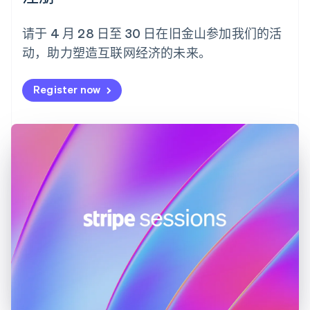
English
Svenska
荷兰
请于 4 月 28 日至 30 日在旧金山参加我们的活
Nederlands
English
动，助力塑造互联网经济的未来。
加拿大
English
Français
捷克
Register now
English
克罗地亚
English
Italiano
拉脱维亚
English
立陶宛
English
列支敦士登
Deutsch
English
卢森堡
Français
Deutsch
English
罗马尼亚
English
马尔他
English
马来西亚