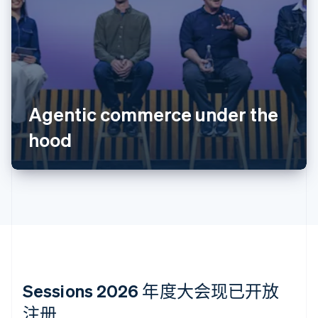
English
爱沙尼亚
English
奥地利
Deutsch
English
澳大利亚
English
Agentic commerce under the
巴西
Português
English
hood
保加利亚
English
比利时
Nederlands
Français
Deutsch
English
波兰
English
丹麦
English
德国
Deutsch
English
法国
Sessions 2026 年度大会现已开放
Français
English
注册
芬兰