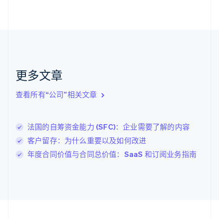
加拿大
English
Français
捷克
English
克罗地亚
English
Italiano
拉脱维亚
更多文章
English
立陶宛
查看所有“公司”相关文章
English
列支敦士登
Deutsch
English
卢森堡
法国的自筹资金能力 (SFC)：企业需要了解的内容
Français
Deutsch
English
客户留存：为什么重要以及如何改进
罗马尼亚
年度合同价值与合同总价值：SaaS 和订阅业务指南
English
马尔他
English
马来西亚
English
简体中文
美国
English
Español
简体中文