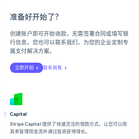
墨西哥
Español
English
准备好开始了？
挪威
English
葡萄牙
创建账户即可开始收款，无需签署合同或填写银
Português
English
行信息。您也可以联系我们，为您的企业定制专
日本
日本語
English
属支付解决方案。
瑞典
Svenska
English
瑞士
立即开始
联系销售
Deutsch
Français
Italiano
English
塞浦路斯
English
斯洛伐克
English
斯洛文尼亚
English
Italiano
Capital
泰国
ไทย
English
Stripe Capital 提供了快速灵活的借款方式，让您可以用
希腊
其来管理现金流并通过投资获得增长。
English