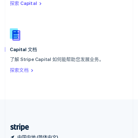
探索 Capital
西班牙
Español
English
新加坡
English
简体中文
新西兰
English
匈牙利
English
Capital 文档
意大利
了解 Stripe Capital 如何能帮助您发展业务。
Italiano
English
印度
探索文档
English
英国
English
直布罗陀
English
中国内地
简体中文
English
中国香港特别行政区
English
简体中文
中国内地 (简体中文)