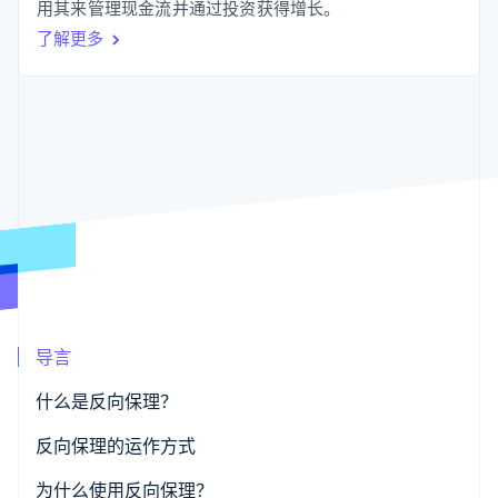
化
Stripe Sigma
用其来管理现金流并通过投资获得增长。
产品路线图
SaaS
自定义报告
Link
Sessions 年度大会
了解更多
加速结账
Data Pipeline
招聘
数据同步
资讯中心
资源
Stripe Press
按行业
应用集成
AI 企业
代码示例
更多
创作者经济
开发者博客
联系
Product roadmap
游戏
API 状态
了解未来规划
酒店、旅游与休闲
联系销售
保险
Radar
成为合作伙伴
媒体与娱乐
欺诈防范
非营利组织
Atlas
专业服务
初创企业注册
公共部门
零售
Climate
导言
碳移除
什么是反向保理？
生态系统
传统保理与反向保理有何区别？
反向保理的运作方式
合作伙伴
Stripe App Marketplace
为什么使用反向保理？
Stripe Sessions 2026