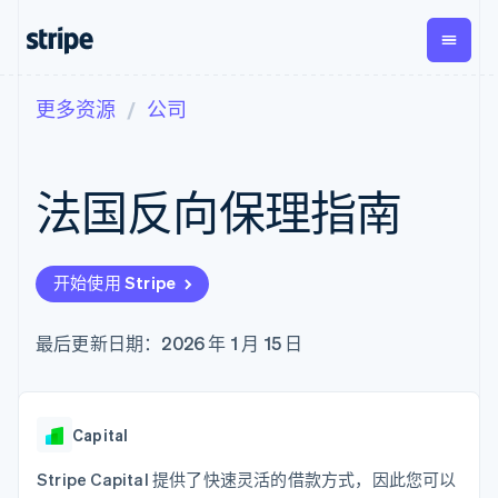
更多资源
公司
按企业阶段
文档
学习
支付
营收
资金管
平台
理
易市
大型企业
Stripe 文档
博客
Payments
Billing
初创企业
API 参考文档
客户案例
法国反向保理指南
在线支付
经常性收入
Global
Conn
库与 SDK
指南
Payment links
Metronome
Payouts
Stripe Apps
按用量计费
平台
无代码支付
Subscriptions
向第三
按应用场景
Checkout
方打款
开始使用 Stripe
支持
预构建支付界
订阅管理
指南
智能体商务
面
Invoicing
加密货币
获取支持
一次性或定期
Elements
最后更新日期：2026 年 1 月 15 日
电子商务
接受线上付款
托管支持方案
灵活的 UI 组件
账单
嵌入式金融
实施预置结账流程
专业服务
支付方式
Tax
财务自动化
构建平台或交易市场
支持 125 种以
销售税和增值
全球化企业
管理订阅
上
税自动化
应用内支付
提供按用量计费
Capital
Authorization
Revenue
交易市场
发行稳定币支持的支付卡
Boost
Recognition
公司
资金管理
通过智能体配置和管理服
Stripe Capital 提供了快速灵活的借款方式，因此您可以
支付成功率优
会计自动化
平台
务