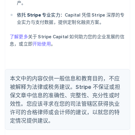
产。
奥地利
Deutsch
English
依托 Stripe 专业实力：
Capital 凭借 Stripe 深厚的专
澳大利亚
业实力与支付数据，提供定制化融资方案。
English
巴西
Português
English
了解更多
关于 Stripe Capital 如何助力您的企业发展的信
保加利亚
息，或立即
开始使用
。
English
比利时
Nederlands
Français
Deutsch
English
波兰
English
丹麦
本文中的内容仅供一般信息和教育目的，不应
English
被解释为法律或税务建议。Stripe 不保证或担
德国
保文章中信息的准确性、完整性、充分性或时
Deutsch
English
法国
效性。您应该寻求在您的司法管辖区获得执业
Français
English
许可的合格律师或会计师的建议，以就您的特
芬兰
定情况提供建议。
English
Svenska
荷兰
Nederlands
English