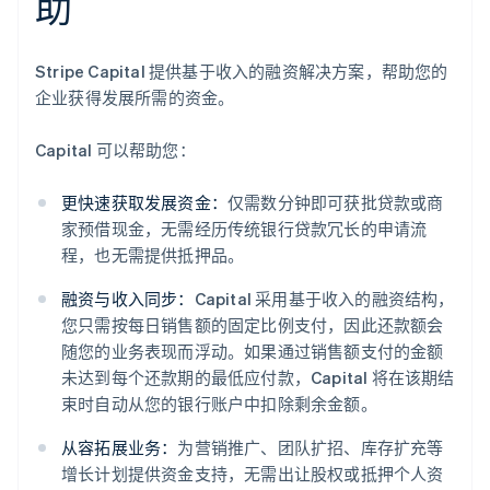
助
Stripe Capital 提供基于收入的融资解决方案，帮助您的
企业获得发展所需的资金。
Capital 可以帮助您：
更快速获取发展资金：
仅需数分钟即可获批贷款或商
家预借现金，无需经历传统银行贷款冗长的申请流
程，也无需提供抵押品。
融资与收入同步：
Capital 采用基于收入的融资结构，
您只需按每日销售额的固定比例支付，因此还款额会
随您的业务表现而浮动。如果通过销售额支付的金额
阿联酋
未达到每个还款期的最低应付款，Capital 将在该期结
English
束时自动从您的银行账户中扣除剩余金额。
爱尔兰
English
从容拓展业务：
为营销推广、团队扩招、库存扩充等
爱沙尼亚
增长计划提供资金支持，无需出让股权或抵押个人资
English