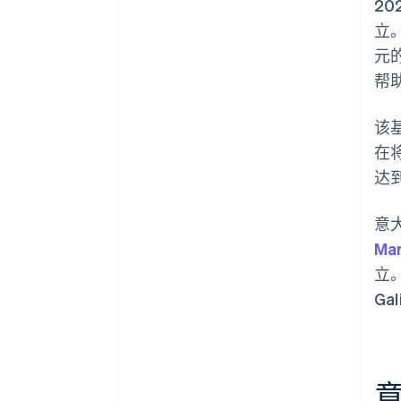
20
立
元
帮
该基
在
达到
意
Ma
立。
Ga