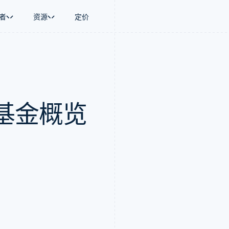
者
资源
定价
景
指南
按行业
公司
资金管理
平台和交易市
商务
持
接受线上付款
AI 企业
产品路线图
Global Payouts
Connect
币
持方案
实施预置结账流程
创作者经济
Sessions 年度大会
向第三方打款
平台支付
务
务
构建平台或交易市场
游戏
招聘
基金概览
金融
管理订阅
酒店、旅游与休闲
资讯中心
动化
提供按用量计费
保险
Stripe Press
企业
发行稳定币支持的支付卡
媒体与娱乐
支付
通过智能体配置和管理服务
非营利组织
场
专业服务
理
公共部门
零售
化
on