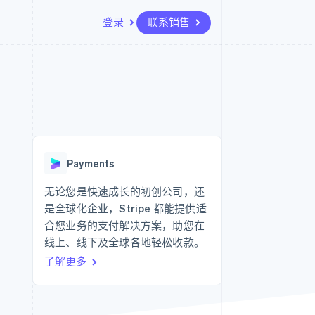
登录
联系销售
资源
生态系统
联系
场
更多
应用集成
合作伙伴
联系销售
Product roadmap
代码示例
Stripe App Marketplace
成为合作伙伴
了解未来规划
开发者博客
API 状态
Radar
欺诈防范
Payments
Atlas
初创企业注册
无论您是快速成长的初创公司，还
是全球化企业，Stripe 都能提供适
Climate
碳移除
合您业务的支付解决方案，助您在
线上、线下及全球各地轻松收款。
了解更多