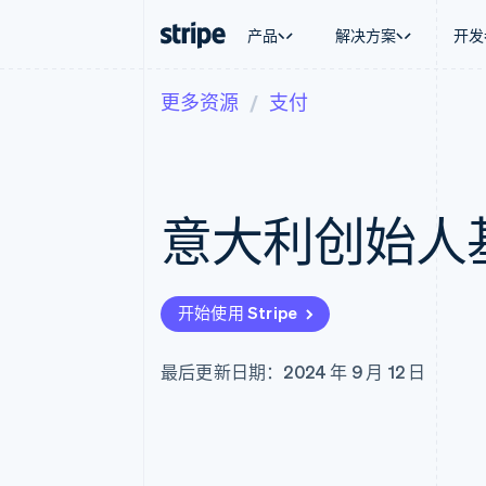
产品
解决方案
开发
更多资源
支付
按企业阶段
文档
学习
按应用场
支持
支付
营收
大型企业
Stripe 文档
博客
智能体
获取支
Payments
Billing
初创企业
API 参考文档
客户案例
加密货
托管支
在线支付
经常性收入
库与 SDK
指南
电子商
专业服
Payment links
Metronome
Stripe Apps
意大利创始人
嵌入式
无代码支付
按用量计费
财务自
Checkout
Subscriptions
全球化
预构建支付界面
订阅管理
应用内
Elements
Invoicing
交易市
灵活的 UI 组件
一次性或定期账单
开始使用 Stripe
资金管
支付方式
Tax
平台
支持 125 种以上
销售税和增值税自动
SaaS
Authorization Boost
Revenue Recogniti
最后更新日期：2024 年 9 月 12 日
支付成功率优化
会计自动化
Link
Stripe Sigma
加速结账
自定义报告
Data Pipeline
数据同步