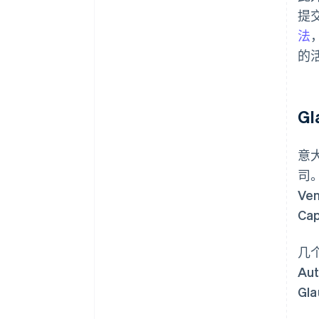
提
法
的
Gl
意
司
Ven
Ca
几个
Au
G