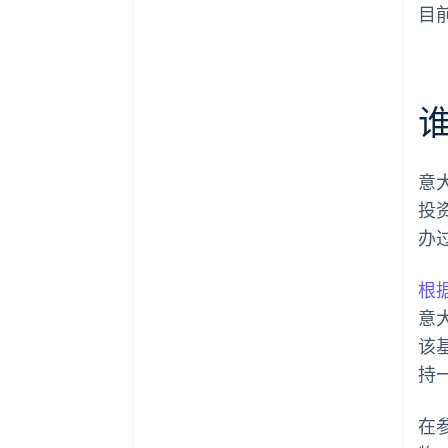
目
意大
投资
办
根据
意
该
持
在