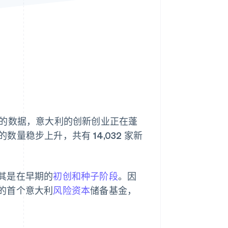
Stripe Sessions 2026
了解 Stripe 如何为 AI 构
建经济基础设施。
立即观看
的数据，意大利的创新创业正在蓬
数量稳步上升，共有 14,032 家新
其是在早期的
初创和种子阶段
。因
的首个意大利
风险资本
储备基金，