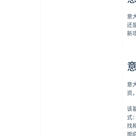
意
还
新
意
资
该
式
找
面