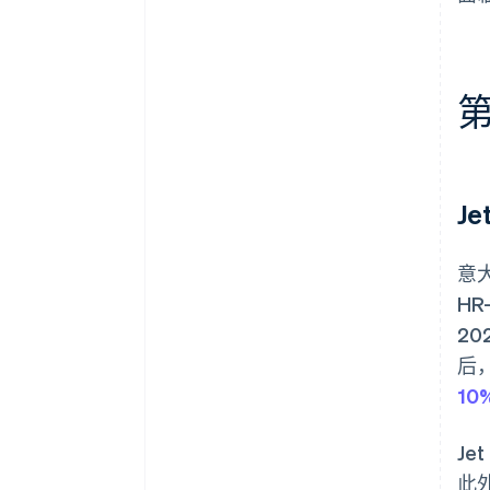
Je
意大
H
2
后
10
J
此