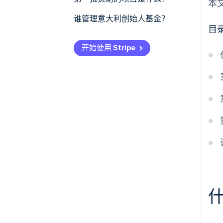
本
Jet HR
谁管理意大利创始人基金？
目
Glaut
开始使用 Stripe