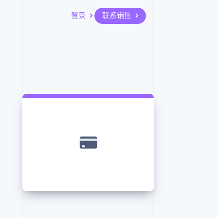
登录
联系销售
资源
生态系统
联系
场
更多
应用集成
合作伙伴
联系销售
Product roadmap
代码示例
Stripe App Marketplace
成为合作伙伴
了解未来规划
开发者博客
API 状态
Radar
欺诈防范
Atlas
初创企业注册
Climate
碳移除