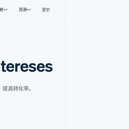
者
资源
定价
景
指南
按行业
公司
资金管理
平台和交易市
商务
持
接受线上付款
AI 企业
产品路线图
Global Payouts
Connect
币
持方案
实施预置结账流程
创作者经济
Sessions 年度大会
向第三方打款
平台支付
务
务
构建平台或交易市场
游戏
招聘
金融
管理订阅
酒店、旅游与休闲
资讯中心
ntereses
动化
提供按用量计费
保险
Stripe Press
企业
发行稳定币支持的支付卡
媒体与娱乐
支付
通过智能体配置和管理服务
非营利组织
场
专业服务
理
公共部门
，提高转化率。
零售
化
on