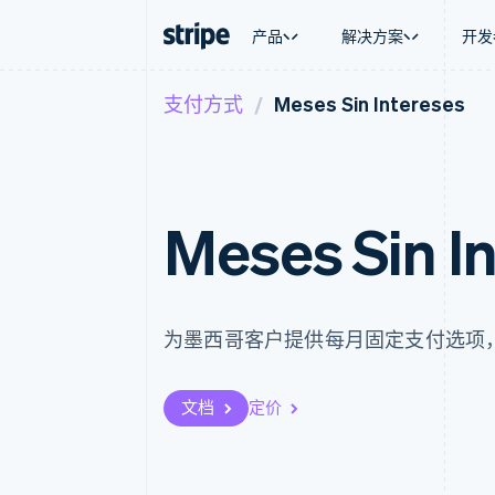
产品
解决方案
开发
支付方式
Meses Sin Intereses
按企业阶段
文档
学习
按应用场
支持
支付
营收
大型企业
Stripe 文档
博客
智能体
获取支
Payments
Billing
初创企业
API 参考文档
客户案例
加密货
托管支
在线支付
经常性收入
库与 SDK
指南
电子商
专业服
Payment links
Metronome
Stripe Apps
嵌入式
Meses Sin I
无代码支付
按用量计费
财务自
Checkout
Subscriptions
全球化
预构建支付界面
订阅管理
应用内
Elements
Invoicing
交易市
灵活的 UI 组件
一次性或定期账单
资金管
Payment methods
Tax
为墨西哥客户提供每月固定支付选项
平台
接入 125+ 种支付方式
销售税和增值税自动
SaaS
Authorization Boost
Revenue Recogniti
支付成功率优化
会计自动化
文档
定价
Link
Stripe Sigma
加速结账
自定义报告
Data Pipeline
数据同步