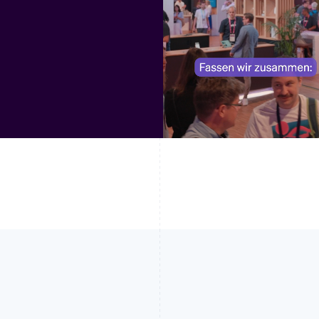
English
Svenska
English
Español
简体中文
荷兰
墨西哥
Nederlands
English
Español
English
加拿大
挪威
English
Français
English
捷克
葡萄牙
English
Português
English
克罗地亚
日本
English
Italiano
日本語
English
拉脱维亚
瑞典
English
Svenska
English
立陶宛
瑞士
English
Deutsch
Français
Italiano
Englis
列支敦士登
塞浦路斯
Deutsch
English
English
卢森堡
斯洛伐克
Français
Deutsch
English
English
罗马尼亚
斯洛文尼亚
English
English
Italiano
马尔他
泰国
English
ไทย
English
马来西亚
希腊
English
简体中文
English