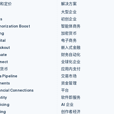
品和定价
解决方案
价
大型企业
as
初创企业
horization Boost
智能体商务
ing
加密货币
tal
电子商务
ckout
嵌入式金融
mate
财务自动化
nect
全球化企业
密货币
应用内支付
a Pipeline
交易市场
ments
资金管理
ancial Connections
平台
tity
软件即服务
icing
AI 企业
uing
创作者经济