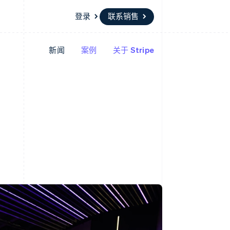
登录
联系销售
新闻
案例
关于 Stripe
资源
生态系统
联系
场
更多
应用集成
合作伙伴
联系销售
Product roadmap
代码示例
Stripe App Marketplace
成为合作伙伴
了解未来规划
开发者博客
API 状态
Radar
欺诈防范
Atlas
初创企业注册
Climate
碳移除