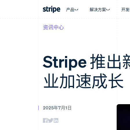
产品
解决方案
开发
资讯中心
按企业阶段
文档
学习
按应用场
支持
支付
营收
大型企业
Stripe 文档
博客
智能体
获取支
Payments
Billing
初创企业
API 参考文档
客户案例
加密货
托管支
在线支付
经常性收入
库与 SDK
指南
电子商
专业服
Stripe 
Payment links
Metronome
Stripe Apps
嵌入式
无代码支付
按用量计费
财务自
Checkout
Subscriptions
全球化
预构建支付界面
订阅管理
业加速成长
应用内
Elements
Invoicing
交易市
灵活的 UI 组件
一次性或定期账单
资金管
Payment methods
Tax
平台
接入 125+ 种支付方式
销售税和增值税自动
SaaS
Authorization Boost
Revenue Recogniti
支付成功率优化
会计自动化
2025年7月1日
Link
Stripe Sigma
加速结账
自定义报告
Data Pipeline
数据同步