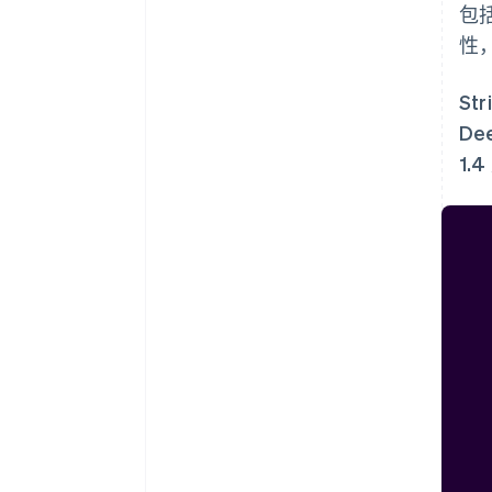
包
性
St
De
1.
阿联酋