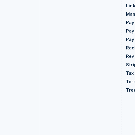
Lin
Man
Pay
Pay
Pay
Rad
Rev
Str
Tax
Ter
Tre