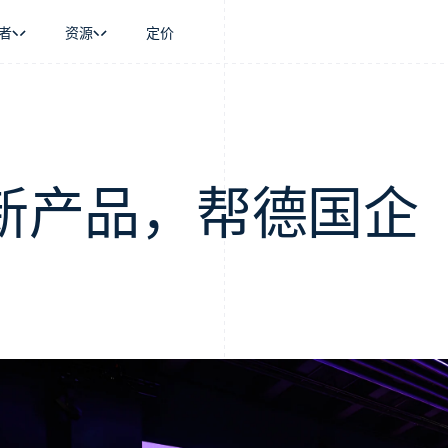
者
资源
定价
景
指南
按行业
公司
资金管理
平台和交易市
商务
持
接受线上付款
AI 企业
产品路线图
Global Payouts
Connect
币
持方案
实施预置结账流程
创作者经济
Sessions 年度大会
向第三方打款
平台支付
务
务
构建平台或交易市场
游戏
招聘
推出新产品，帮德国企
金融
管理订阅
酒店、旅游与休闲
资讯中心
动化
提供按用量计费
保险
Stripe Press
企业
发行稳定币支持的支付卡
媒体与娱乐
支付
通过智能体配置和管理服务
非营利组织
场
专业服务
理
公共部门
零售
化
on