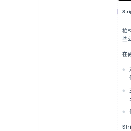
Str
柏
些公
在
S