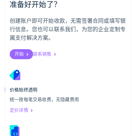
准备好开始了？
日本
日本語
English
瑞典
创建账户即可开始收款，无需签署合同或填写银
Svenska
English
瑞士
行信息。您也可以联系我们，为您的企业定制专
Deutsch
Français
Italiano
English
属支付解决方案。
塞浦路斯
English
斯洛伐克
开始
联系销售
English
斯洛文尼亚
English
Italiano
泰国
ไทย
English
希腊
价格始终透明
English
统一按每笔交易收费，无隐藏费用
西班牙
Español
English
定价详情
新加坡
English
简体中文
新西兰
English