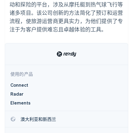
化
Stripe Sigma
产品路线图
动和探险的平台，涉及从摩托艇到热气球飞行等
SaaS
自定义报告
Link
Sessions 年度大会
诸多项目。该公司创新的方法简化了预订和运营
加速结账
Data Pipeline
招聘
数据同步
资讯中心
流程，使旅游运营商更具实力，为他们提供了专
资源
Stripe Press
注于为客户提供难忘且卓越体验的工具。
按行业
应用集成
AI 企业
代码示例
更多
创作者经济
开发者博客
联系
Product roadmap
游戏
API 状态
了解未来规划
酒店、旅游与休闲
联系销售
保险
Radar
成为合作伙伴
媒体与娱乐
欺诈防范
非营利组织
使用的产品
Atlas
专业服务
初创企业注册
公共部门
Connect
零售
Climate
Radar
碳移除
Elements
生态系统
澳大利亚和新西兰
合作伙伴
Stripe App Marketplace
Stripe Sessions 2026