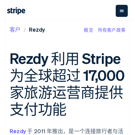
客户
Rezdy
概览
所有客户故事
按企业阶段
文档
学习
支付
营收
资金管
平台
理
易市
大型企业
Stripe 文档
博客
Payments
Billing
初创企业
API 参考文档
客户案例
Rezdy 利用 Stripe
在线支付
经常性收入
Global
Conn
库与 SDK
指南
Payment links
Metronome
Payouts
Stripe Apps
按用量计费
平台
为全球超过 17,000
无代码支付
Subscriptions
向第三
按应用场景
Checkout
方打款
支持
预构建支付界
订阅管理
指南
智能体商务
家旅游运营商提供
面
Invoicing
加密货币
获取支持
一次性或定期
Elements
电子商务
接受线上付款
托管支持方案
灵活的 UI 组件
账单
嵌入式金融
实施预置结账流程
专业服务
支付功能
支付方式
Tax
财务自动化
构建平台或交易市场
支持 125 种以
销售税和增值
全球化企业
管理订阅
上
税自动化
应用内支付
提供按用量计费
Authorization
Revenue
交易市场
发行稳定币支持的支付卡
Boost
Recognition
公司
资金管理
通过智能体配置和管理服
Rezdy
支付成功率优
于 2011 年推出，是一个连接旅行者与活
会计自动化
平台
务