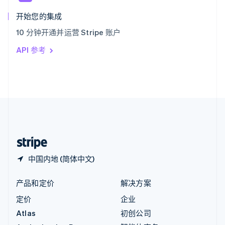
匈牙利
English
开始您的集成
意大利
10 分钟开通并运营 Stripe 账户
Italiano
English
印度
API 参考
English
英国
English
直布罗陀
English
中国内地
简体中文
English
中国香港特别行政区
English
简体中文
中国内地 (简体中文)
产品和定价
解决方案
定价
企业
Atlas
初创公司