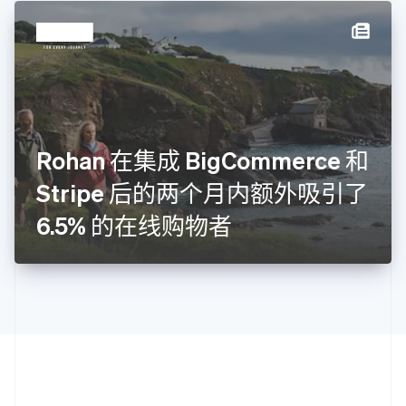
拉脱维亚
English
立陶宛
English
列支敦士登
Deutsch
English
卢森堡
Français
Deutsch
English
罗马尼亚
Rohan 在集成 BigCommerce 和
English
Stripe 后的两个月内额外吸引了
马尔他
English
6.5% 的在线购物者
马来西亚
English
简体中文
美国
English
Español
简体中文
墨西哥
Español
English
挪威
English
葡萄牙
Português
English