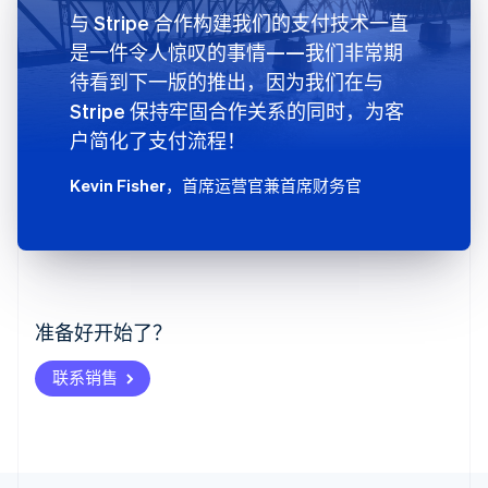
与 Stripe 合作构建我们的支付技术一直
是一件令人惊叹的事情——我们非常期
待看到下一版的推出，因为我们在与
Stripe 保持牢固合作关系的同时，为客
户简化了支付流程！
Kevin Fisher
，首席运营官兼首席财务官
阿联酋
English
爱尔兰
English
爱沙尼亚
准备好开始了？
English
奥地利
联系销售
Deutsch
English
澳大利亚
English
巴西
Português
English