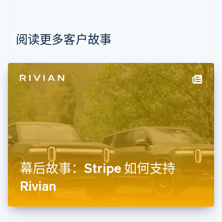
保加利亚
English
比利时
Nederlands
Français
Deutsch
English
阅读更多客户故事
波兰
English
丹麦
English
德国
Deutsch
English
法国
Français
English
芬兰
English
Svenska
荷兰
Nederlands
English
幕后故事：Stripe 如何支持
加拿大
English
Français
Rivian
捷克
English
克罗地亚
English
Italiano