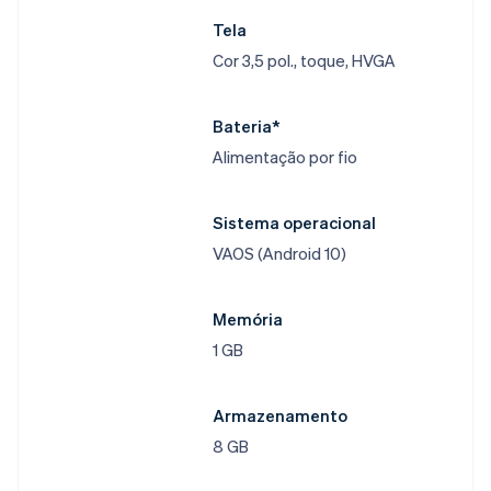
Tela​
Cor 3,5 pol., toque, HVGA​
Bateria*​
Alimentação por fio​
Sistema operacional​
VAOS (Android 10)​
Memória​
1 GB​
Armazenamento​
8 GB​