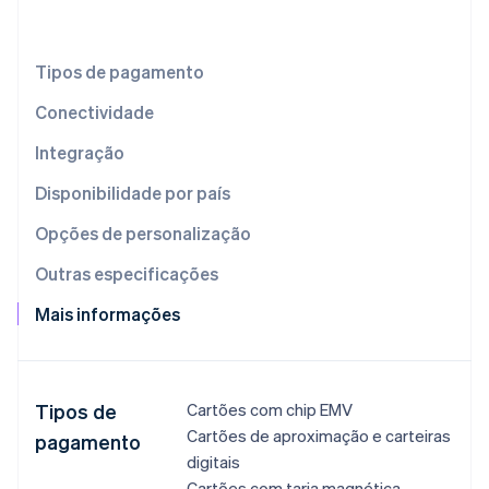
Ecossistema
Tipos de pagamento
Stripe Sessions 2026
Parceiros
Conectividade
Stripe App Marketplace
Veja como a Stripe está construindo a infraestrutura econô
Assista agora
Integração
Disponibilidade por país
Opções de personalização
Outras especificações
Mais informações
Tipos de
​Cartões​ com​ chip EMV​​
Cartões de aproximação e carteiras
pagamento
digitais​
Cartões com tarja magnética​