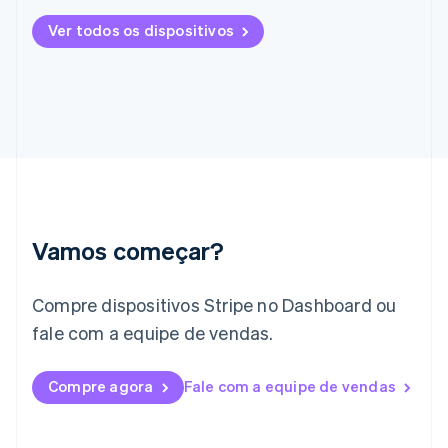
Grécia
English
Ver todos os dispositivos
Hungria
English
Índia
English
Irlanda
English
Itália
Italiano
English
Japão
日本語
English
Vamos começar?
Letônia
English
Liechtenstein
Compre dispositivos Stripe no Dashboard ou
Deutsch
English
Lituânia
fale com a equipe de vendas.
English
Luxemburgo
Compre agora
Fale com a equipe de vendas
Français
Deutsch
English
Malásia
English
简体中文