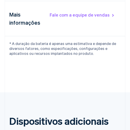
Croácia
English
Italiano
Dinamarca
Mais
Fale com a equipe de vendas​
English
informações
Emirados Árabes Unidos
English
Eslováquia
* A duração da bateria é apenas uma estimativa e depende de
English
diversos fatores, como especificações, configurações e
Eslovênia
aplicativos ou recursos implantados no produto.
English
Italiano
Espanha
Español
English
Estados Unidos
English
Español
简体中文
Estônia
English
Finlândia
English
Svenska
França
Français
English
Dispositivos adicionais
Gibraltar
English