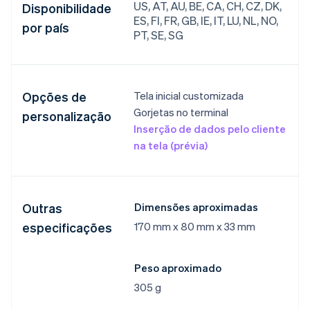
US, AT, AU, BE, CA, CH, CZ, DK,
Disponibilidade
ES, FI, FR, GB, IE, IT, LU, NL, NO,
por país
PT, SE, SG
Opções de
Tela inicial customizada​
Gorjetas no terminal​
personalização
Inserção de dados pelo cliente
na tela (prévia)​
Outras
Dimensões aproximadas​
especificações
170 mm x 80 mm x 33 mm​
Peso aproximado​
305 g​