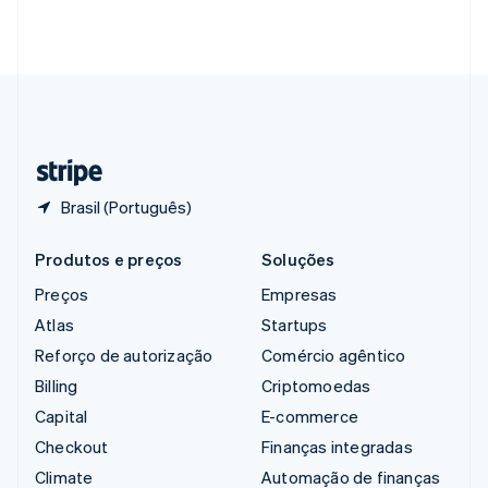
Singapura
English
简体中文
Suécia
Svenska
English
Suíça
Deutsch
Français
Italiano
English
Tailândia
ไทย
English
Brasil (Português)
Produtos e preços
Soluções
Preços
Empresas
Atlas
Startups
Reforço de autorização
Comércio agêntico
Billing
Criptomoedas
Capital
E-commerce
Checkout
Finanças integradas
Climate
Automação de finanças