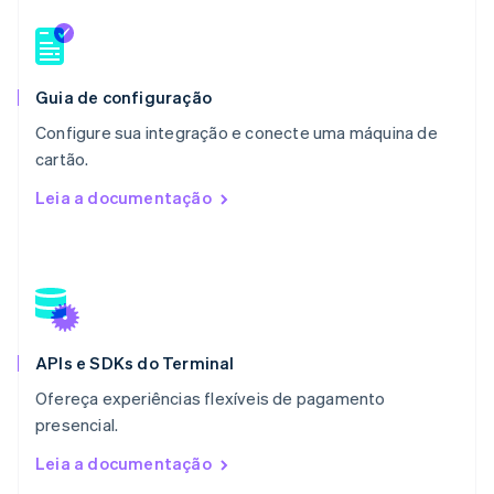
Malta
English
México
Español
English
Noruega
Guia de configuração
English
Configure sua integração e conecte uma máquina de
Nova Zelândia
English
cartão.
Países Baixos
Leia a documentação
Nederlands
English
Polônia
English
Portugal
Português
English
RAE de Hong Kong, China
English
简体中文
APIs e SDKs do Terminal
Reino Unido
English
Ofereça experiências flexíveis de pagamento
República Tcheca
presencial.
English
Romênia
Leia a documentação
English