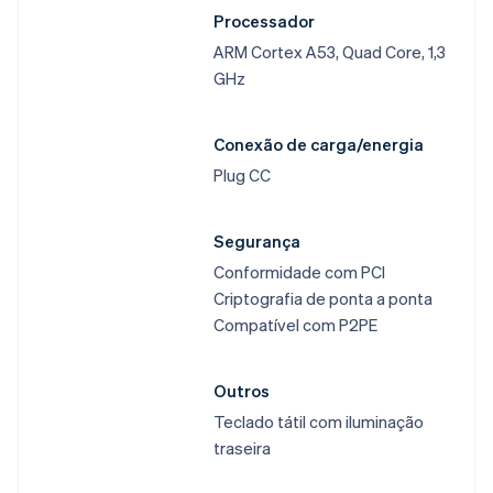
Processador​
ARM Cortex A53, Quad Core, 1,3
GHz​
Alemanha
Deutsch
English
Austrália
Conexão de carga/energia​
English
Plug CC​
Áustria
Deutsch
English
Bélgica
Segurança​
Nederlands
Français
Deutsch
English
Conformidade com PCI​
Brasil
Criptografia de ponta a ponta​
Português
English
Bulgária
Compatível com P2PE​
English
Canadá
English
Français
Outros​
China continental
Teclado tátil com iluminação
简体中文
English
traseira​
Chipre
English