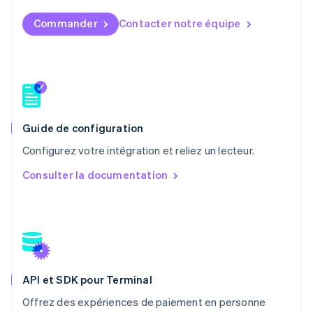
English
Mexique
Commander
Contacter notre équipe
Español
English
Norvège
English
Nouvelle-Zélande
English
Pays-Bas
Nederlands
English
Guide de configuration
Pologne
English
Configurez votre intégration et reliez un lecteur.
Portugal
Consulter la documentation
Português
English
R.A.S. de Hong Kong, Chine
English
简体中文
République tchèque
English
Roumanie
English
API et SDK pour Terminal
Royaume-Uni
English
Offrez des expériences de paiement en personne
Singapour