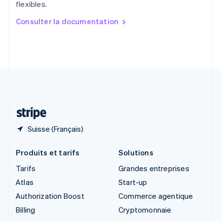
flexibles.
English
简体中文
Slovaquie
Consulter la documentation
English
Slovénie
English
Italiano
Suède
Svenska
English
Suisse
Deutsch
Français
Italiano
English
Thaïlande
ไทย
English
Suisse (Français)
Produits et tarifs
Solutions
Tarifs
Grandes entreprises
Atlas
Start-up
Authorization Boost
Commerce agentique
Billing
Cryptomonnaie