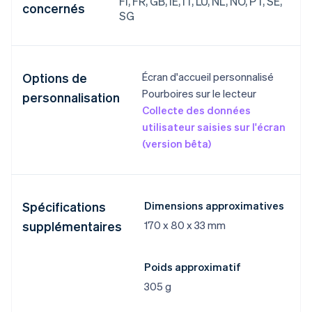
FI, FR, GB, IE, IT, LU, NL, NO, PT, SE,
concernés
SG
Options de
Écran d'accueil personnalisé
Pourboires sur le lecteur
personnalisation
Collecte des données
utilisateur saisies sur l'écran
(version bêta)
Spécifications
Dimensions approximatives
supplémentaires
170 x 80 x 33 mm
Poids approximatif
305 g