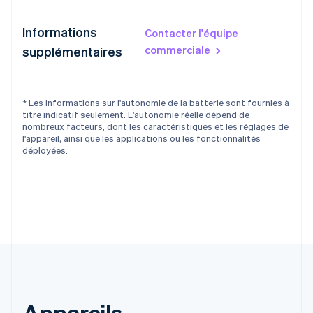
Informations
Contacter l'équipe
commerciale
supplémentaires
* Les informations sur l'autonomie de la batterie sont fournies à
Allemagne
titre indicatif seulement. L'autonomie réelle dépend de
nombreux facteurs, dont les caractéristiques et les réglages de
Deutsch
English
l'appareil, ainsi que les applications ou les fonctionnalités
Australie
déployées.
English
Autriche
Deutsch
English
Belgique
Nederlands
Français
Deutsch
English
Brésil
Português
English
Bulgarie
English
Canada
English
Français
Appareils
Chine continentale