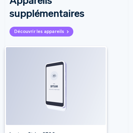
简体中文
English
supplémentaires
Chypre
English
Croatie
English
Italiano
Découvrir les appareils
Danemark
English
Émirats arabes unis
English
Espagne
Español
English
Estonie
English
États-Unis
English
Español
简体中文
Finlande
English
Svenska
France
Français
English
Gibraltar
English
Grèce