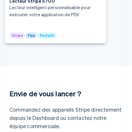
Lecteur Stripe S700
English
Lecteur intelligent personnalisable pour
Hongrie
exécuter votre application de PDV
English
Inde
English
Irlande
Stripe
Fixe
Portatif
English
Italie
Italiano
English
Japon
日本語
English
Lettonie
English
Liechtenstein
Deutsch
English
Envie de vous lancer ?
Lituanie
English
Luxembourg
Commandez des appareils Stripe directement
Français
Deutsch
English
depuis le Dashboard ou contactez notre
Malaisie
English
简体中文
équipe commerciale.
Malte