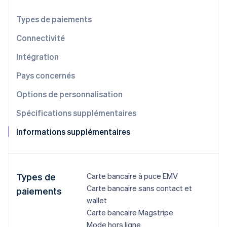
Découvrez les prochaines évolutions
Commerce en ligne
Types de paiements
Radar
Prévention de la fraude
Connectivité
Écosystème
Atlas
Constitution de start-up
Intégration
Partenaires
Climate
Stripe App Marketplace
Pays concernés
Élimination du carbone
Options de personnalisation
Identity
Vérification de l'identité
Spécifications supplémentaires
Informations supplémentaires
Stripe Sessions 2026
Découvrez comment Stripe construit l’infrastructure écono
Types de
Carte bancaire à puce EMV
Regarder la vidéo
Carte bancaire sans contact et
paiements
wallet
Carte bancaire Magstripe
Mode hors ligne