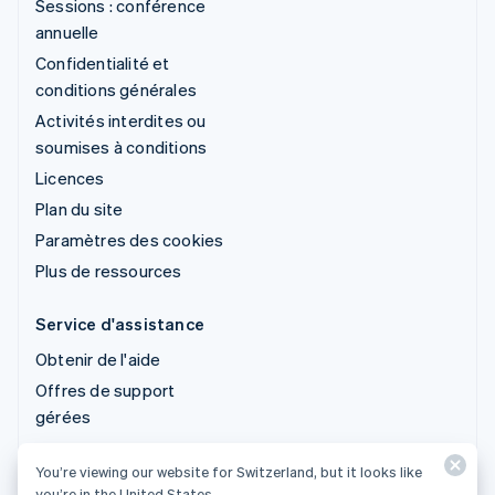
Sessions : conférence
annuelle
Confidentialité et
conditions générales
Activités interdites ou
soumises à conditions
Licences
Plan du site
Paramètres des cookies
Plus de ressources
Service d'assistance
Obtenir de l'aide
Offres de support
gérées
You’re viewing our website for Switzerland, but it looks like
© 2026 Stripe, LLC
you’re in the United States.