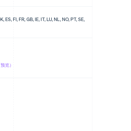
 ES, FI, FR, GB, IE, IT, LU, NL, NO, PT, SE,
（预览）