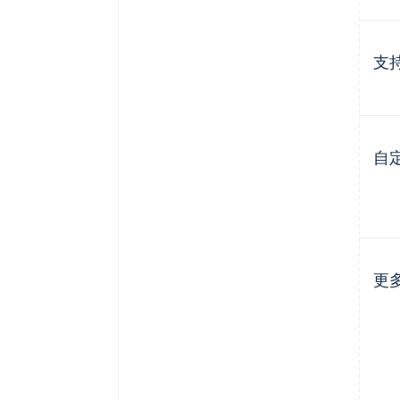
支
自
更