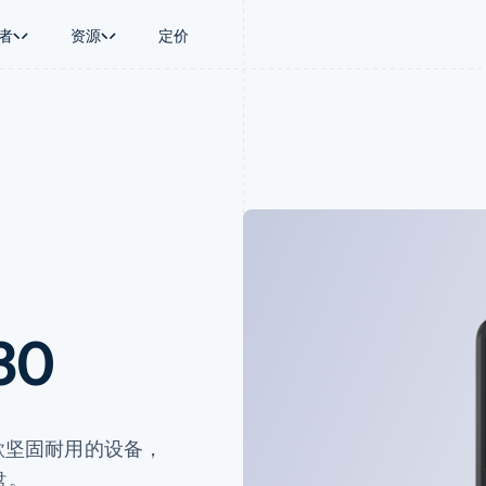
者
资源
定价
景
指南
按行业
公司
资金管理
平台和交易市
商务
持
接受线上付款
AI 企业
产品路线图
Global Payouts
Connect
币
持方案
实施预置结账流程
创作者经济
Sessions 年度大会
向第三方打款
平台支付
务
务
构建平台或交易市场
游戏
招聘
Crypto
金融
管理订阅
酒店、旅游与休闲
资讯中心
钱包、稳定币发行和发卡基础设
动化
提供按用量计费
保险
Stripe Press
施
企业
发行稳定币支持的支付卡
媒体与娱乐
支付
通过智能体配置和管理服务
非营利组织
场
专业服务
理
公共部门
30
零售
化
on
一款坚固耐用的设备，
盘。