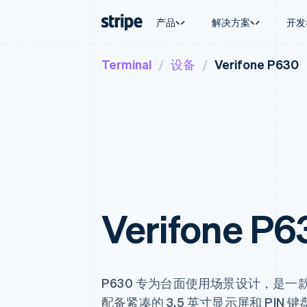
产品
解决方案
开发
Terminal
设备
Verifone P630
按企业阶段
文档
学习
按应用场
支持
支付
营收
大型企业
Stripe 文档
博客
智能体
获取支
Payments
Billing
初创企业
API 参考文档
客户案例
加密货
托管支
在线支付
经常性收入
库与 SDK
指南
电子商
专业服
Managed Payments
Metronome
Stripe Apps
嵌入式
备案商家解决方案
按用量计费
财务自
Payment links
Subscriptions
全球化
无代码支付
订阅管理
应用内
Checkout
Invoicing
交易市
预构建支付界面
一次性或定期账单
资金管
Elements
Tax
Verifone P6
平台
灵活的 UI 组件
销售税和增值税自动
SaaS
支付方式
Revenue Recogniti
支持 125 种以上
会计自动化
Terminal
Stripe Sigma
线下支付
自定义报告
Authorization Boost
Data Pipeline
P630 专为台面使用场景设计，是
支付成功率优化
数据同步
配备紧凑的 3.5 英寸显示屏和 PIN 键
Link