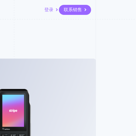
登录
联系销售
资源
生态系统
联系
场
更多
应用集成
合作伙伴
联系销售
Product roadmap
代码示例
Stripe App Marketplace
成为合作伙伴
了解未来规划
开发者博客
API 状态
Radar
欺诈防范
Atlas
初创企业注册
Climate
碳移除