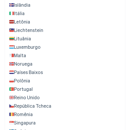
Islândia
Itália
Letônia
Liechtenstein
Lituânia
Luxemburgo
Malta
Noruega
Países Baixos
Polônia
Portugal
Reino Unido
República Tcheca
Romênia
Singapura