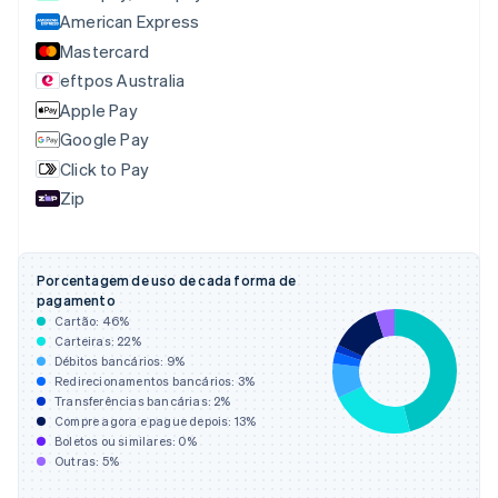
American Express
Canadá
English
Français
Mastercard
China continental
eftpos Australia
简体中文
English
Apple Pay
Chipre
English
Google Pay
Croácia
Click to Pay
English
Italiano
Zip
Dinamarca
English
Emirados Árabes Unidos
English
Porcentagem de uso de cada forma de
Eslováquia
pagamento
English
Cartão:
46
%
Eslovênia
Carteiras:
22
%
Débitos bancários:
9
%
English
Italiano
Redirecionamentos bancários:
3
%
Espanha
Transferências bancárias:
2
%
Español
English
Compre agora e pague depois:
13
%
Estados Unidos
Boletos ou similares:
0
%
English
Español
简体中文
Outras:
5
%
Estônia
English