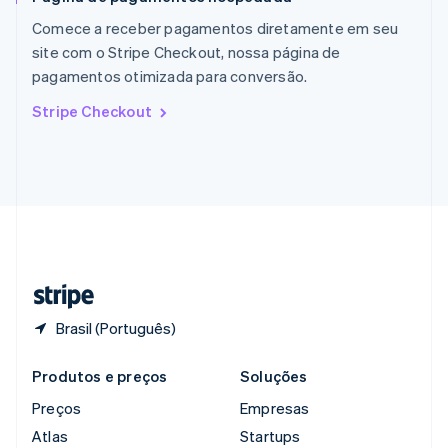
Reino Unido
Comece a receber pagamentos diretamente em seu
English
site com o Stripe Checkout, nossa página de
República Tcheca
pagamentos otimizada para conversão.
English
Romênia
Stripe Checkout
English
Singapura
English
简体中文
Suécia
Svenska
English
Suíça
Deutsch
Français
Italiano
English
Tailândia
ไทย
English
Brasil (Português)
Produtos e preços
Soluções
Preços
Empresas
Atlas
Startups