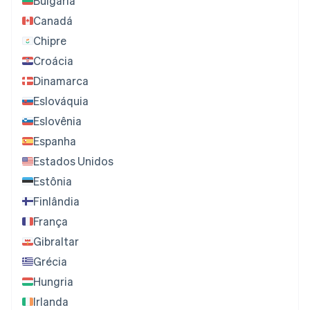
Bulgária
Canadá
Chipre
Croácia
Dinamarca
Eslováquia
Eslovênia
Espanha
Estados Unidos
Estônia
Finlândia
França
Gibraltar
Grécia
Hungria
Irlanda