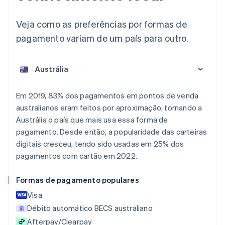
Veja como as preferências por formas de
pagamento variam de um país para outro.
Em 2019, 83% dos pagamentos em pontos de venda
australianos eram feitos por aproximação, tornando a
Alemanha
Austrália o país que mais usa essa forma de
Deutsch
English
pagamento. Desde então, a popularidade das carteiras
Austrália
digitais cresceu, tendo sido usadas em 25% dos
English
Áustria
pagamentos com cartão em 2022.
Deutsch
English
Bélgica
Formas de pagamento populares
Nederlands
Français
Deutsch
English
Brasil
Visa
Português
English
Débito automático BECS australiano
Bulgária
Afterpay/Clearpay
English