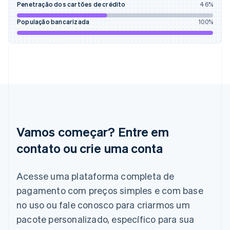
Penetração dos cartões de crédito
46
%
Finlândia
English
Svenska
População bancarizada
100
%
França
Français
English
Gibraltar
English
Grécia
English
Hungria
English
Índia
English
Vamos começar? Entre em
Irlanda
English
contato ou crie uma conta
Itália
Italiano
English
Acesse uma plataforma completa de
Japão
pagamento com preços simples e com base
日本語
English
Letônia
no uso ou fale conosco para criarmos um
English
pacote personalizado, específico para sua
Liechtenstein
Deutsch
English