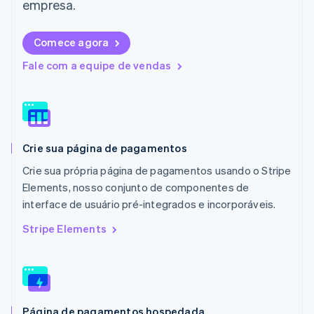
empresa.
Lituânia
English
Comece agora
Luxemburgo
Français
Deutsch
English
Fale com a equipe de vendas
Malásia
English
简体中文
Malta
English
México
Español
English
Crie sua página de pagamentos
Noruega
English
Crie sua própria página de pagamentos usando o Stripe
Nova Zelândia
Elements, nosso conjunto de componentes de
English
interface de usuário pré-integrados e incorporáveis.
Países Baixos
Nederlands
English
Stripe Elements
Polônia
English
Portugal
Português
English
RAE de Hong Kong, China
Página de pagamentos hospedada
English
简体中文