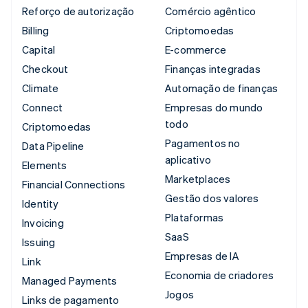
Reforço de autorização
Comércio agêntico
Billing
Criptomoedas
Capital
E-commerce
Checkout
Finanças integradas
Climate
Automação de finanças
Connect
Empresas do mundo
todo
Criptomoedas
Pagamentos no
Data Pipeline
aplicativo
Elements
Marketplaces
Financial Connections
Gestão dos valores
Identity
Plataformas
Invoicing
SaaS
Issuing
Empresas de IA
Link
Economia de criadores
Managed Payments
Jogos
Links de pagamento