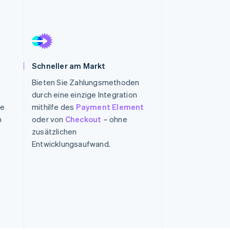
Stripe-Sessions 2026
Erfahren Sie, wie Stripe
Lösungen für die
Wirtschaftsinfrastruktur
Schneller am Markt
für KI aufbaut.
Bieten Sie Zahlungsmethoden
Jetzt ansehen
durch eine einzige Integration
ie
mithilfe des
Payment Element
n
oder von
Checkout
– ohne
zusätzlichen
Entwicklungsaufwand.