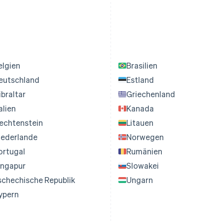
elgien
Brasilien
eutschland
Estland
ibraltar
Griechenland
alien
Kanada
iechtenstein
Litauen
iederlande
Norwegen
ortugal
Rumänien
ingapur
Slowakei
schechische Republik
Ungarn
ypern