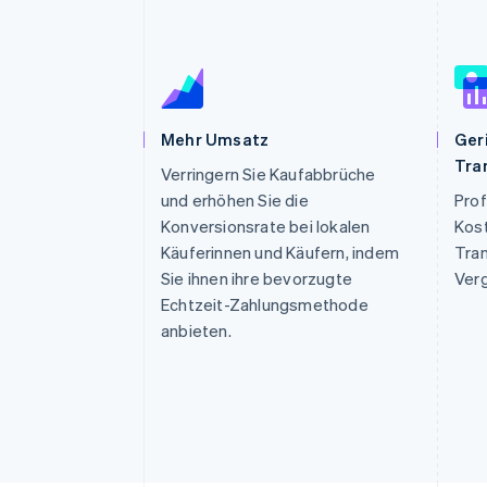
Optimierung der
Datensynchronisier
Autorisierungsraten
Link
Beschleunigter Bezahlvorgang
Financial Connections
Verbundene Finanzdaten
Mehr Umsatz
Ger
Tra
Verringern Sie Kaufabbrüche
und erhöhen Sie die
Prof
Konversionsrate bei lokalen
Kos
Käuferinnen und Käufern, indem
Tra
Sie ihnen ihre bevorzugte
Verg
Echtzeit-Zahlungsmethode
anbieten.