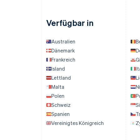
Verfügbar in
Australien
B
Dänemark
D
Frankreich
G
Island
It
Lettland
L
Malta
N
Polen
P
Schweiz
S
Spanien
T
Vereinigtes Königreich
Z