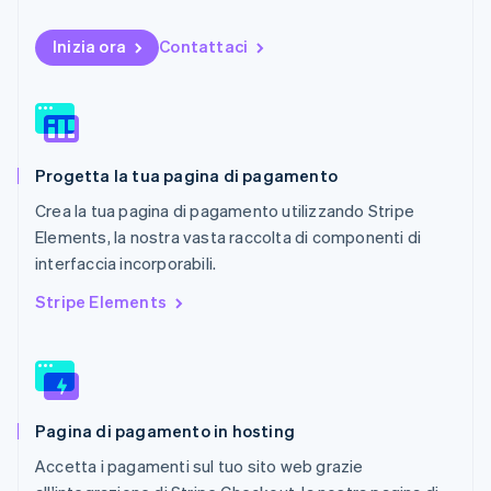
English
Nuova Zelanda
Inizia ora
Contattaci
English
Paesi Bassi
Nederlands
English
Polonia
English
Portogallo
Progetta la tua pagina di pagamento
Português
English
Crea la tua pagina di pagamento utilizzando Stripe
RAS di Hong Kong, Cina
English
简体中文
Elements, la nostra vasta raccolta di componenti di
Regno Unito
interfaccia incorporabili.
English
Repubblica Ceca
Stripe Elements
English
Romania
English
Singapore
English
简体中文
Pagina di pagamento in hosting
Slovacchia
English
Accetta i pagamenti sul tuo sito web grazie
Slovenia