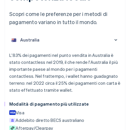
Scopri come le preferenze per i metodi di
pagamento variano in tutto il mondo.
L'83% dei pagamenti nel punto vendita in Australia è
Australia
stato contactless nel 2019, il che rende l'Australia il più
English
importante paese al mondo per i pagamenti
Austria
contactless. Nel frattempo, i wallet hanno guadagnato
Deutsch
English
Belgio
terreno: nel 2022 circa il 25% dei pagamenti con carta è
Nederlands
Français
Deutsch
English
stato effettuato tramite wallet.
Brasile
Português
English
Modalità di pagamento più utilizzate
Bulgaria
English
Visa
Canada
Addebito diretto BECS australiano
English
Français
Cina continentale
Afterpay/Clearpay