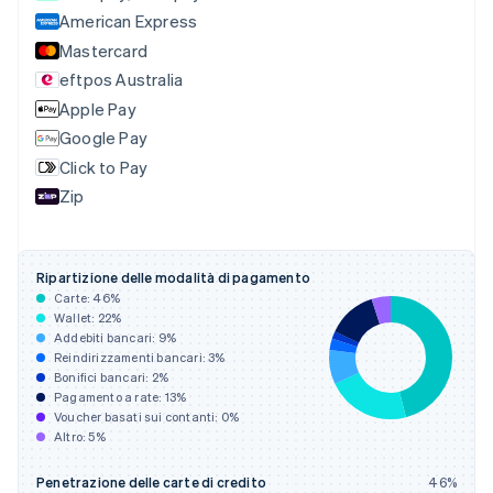
简体中文
English
American Express
Cipro
Mastercard
English
eftpos Australia
Croazia
English
Italiano
Apple Pay
Danimarca
Google Pay
English
Click to Pay
Emirati Arabi Uniti
English
Zip
Estonia
English
Finlandia
Ripartizione delle modalità di pagamento
English
Svenska
Carte:
46
%
Francia
Wallet:
22
%
Français
English
Addebiti bancari:
9
%
Germania
Reindirizzamenti bancari:
3
%
Deutsch
English
Bonifici bancari:
2
%
Giappone
Pagamento a rate:
13
%
Voucher basati sui contanti:
0
%
日本語
English
Altro:
5
%
Gibilterra
English
Grecia
Penetrazione delle carte di credito
46
%