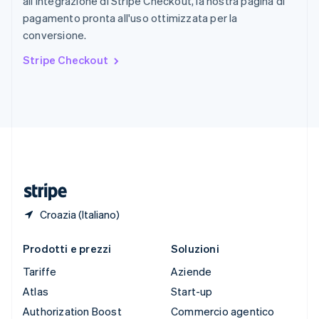
all'integrazione di Stripe Checkout, la nostra pagina di
English
Italiano
pagamento pronta all'uso ottimizzata per la
Spagna
conversione.
Español
English
Stati Uniti
Stripe Checkout
English
Español
简体中文
Svezia
Svenska
English
Svizzera
Deutsch
Français
Italiano
English
Thailandia
ไทย
English
Ungheria
English
Croazia (Italiano)
Prodotti e prezzi
Soluzioni
Tariffe
Aziende
Atlas
Start-up
Authorization Boost
Commercio agentico