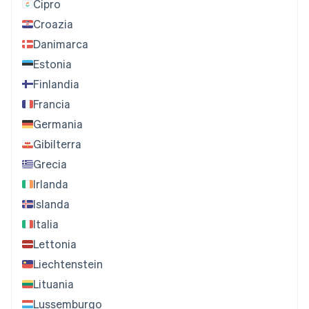
Cipro
Croazia
Danimarca
Estonia
Finlandia
Francia
Germania
Gibilterra
Grecia
Irlanda
Islanda
Italia
Lettonia
Liechtenstein
Lituania
Lussemburgo