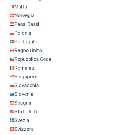
Malta
Norvegia
Paesi Bassi
Polonia
Portogallo
Regno Unito
Repubblica Ceca
Romania
Singapore
Slovacchia
Slovenia
Spagna
Stati Uniti
Svezia
Svizzera