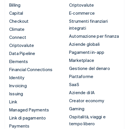
Billing
Criptovalute
Capital
E-commerce
Checkout
Strumenti finanziari
integrati
Climate
Automazione per finanza
Connect
Aziende globali
Criptovalute
Pagamenti in-app
Data Pipeline
Marketplace
Elements
Gestione del denaro
Financial Connections
Piattaforme
Identity
SaaS
Invoicing
Aziende di IA
Issuing
Creator economy
Link
Gaming
Managed Payments
Ospitalità, viaggi e
Link di pagamento
tempo libero
Payments