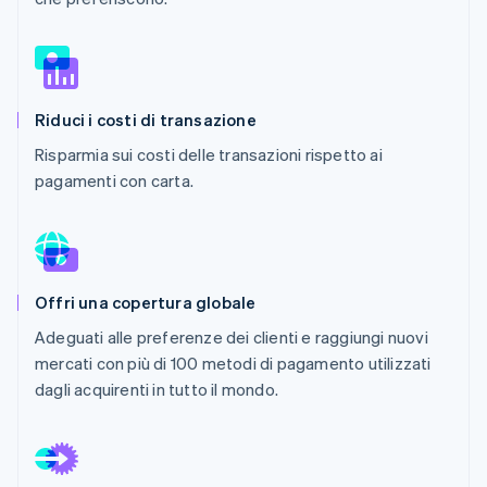
Scopri cosa ti aspetta
Radar
Ecosistema
Prevenzione delle frodi
Partner
Atlas
Riduci i costi di transazione
Stripe App Marketplace
Costituzione di start-up
Risparmia sui costi delle transazioni rispetto ai
Climate
Rimozione del carbonio
pagamenti con carta.
Identity
Verifica online dell'identità
Offri una copertura globale
Adeguati alle preferenze dei clienti e raggiungi nuovi
Stripe Sessions 2026
mercati con più di 100 metodi di pagamento utilizzati
Scopri come Stripe sta costruendo l'infrastruttura economi
dagli acquirenti in tutto il mondo.
Guarda ora