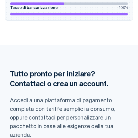
English
Tasso di bancarizzazione
100
%
India
English
Irlanda
English
Italia
Italiano
English
Lettonia
English
Liechtenstein
Deutsch
English
Tutto pronto per iniziare?
Lituania
English
Contattaci o crea un account.
Lussemburgo
Français
Deutsch
English
Malaysia
Accedi a una piattaforma di pagamento
English
简体中文
completa con tariffe semplici a consumo,
Malta
oppure contattaci per personalizzare un
English
Messico
pacchetto in base alle esigenze della tua
Español
English
azienda.
Norvegia