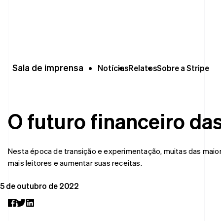
Sala de imprensa
Notícias
Relatos
Sobre a Stripe
Por estágio
Documentação
Aprenda
Empresas
Documentação da
Blog
line
Startups
Stripe
Histórias de clientes
Referência da API
m código
O futuro financeiro das
Bibliotecas e SDKs
Guias
to pré-construídas
Stripe Apps
Por caso de uso
Nesta época de transição e experimentação, muitas das maior
exíveis de IU
Comércio agêntico
Suporte​
mais leitores e aumentar suas receitas.
gamento
de 125
Criptomoedas
Obter suporte
Guias
 Boost
5 de outubro de 2022
E-commerce
Planos de suporte
 aceitação
Finanças integradas
Aceitar
gerenciado
pagamentos online
Serviços
erado