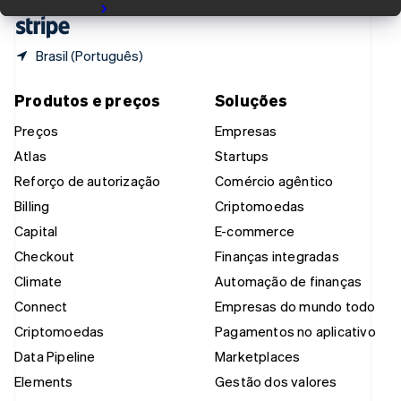
Leia a história
ไทย
English
Brasil (Português)
Produtos e preços
Soluções
Preços
Empresas
Atlas
Startups
Reforço de autorização
Comércio agêntico
Billing
Criptomoedas
Capital
E-commerce
Checkout
Finanças integradas
Climate
Automação de finanças
Connect
Empresas do mundo todo
Criptomoedas
Pagamentos no aplicativo
Data Pipeline
Marketplaces
Elements
Gestão dos valores