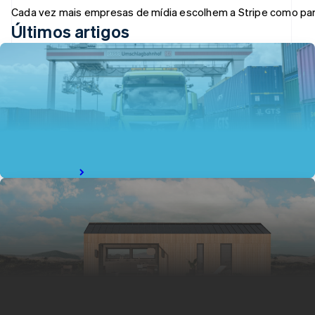
English
Cada vez mais empresas de mídia escolhem a Stripe como parc
Países Baixos
Últimos artigos
Nederlands
English
Polônia
English
Portugal
Como a inovação digital está transformando os
Português
English
transportes rodoviários
RAE de Hong Kong, China
Novas ferramentas simplificam cadeias de suprimentos,
English
简体中文
multiplicam receitas e geram mais dinheiro para o bolso dos
Reino Unido
motoristas.
English
Leia a história
República Tcheca
English
Romênia
English
Singapura
Depois de se estabelecer como revista sobre
English
简体中文
casas, a Dwell passou a fabricá-las
Suécia
A tradicional revista impressa Dwell prospera graças a uma
Svenska
English
abordagem inovadora das assinaturas digitais e a produtos
Suíça
diversificados que deixam os clientes no comando do seu
Deutsch
Français
Italiano
English
estilo de vida.
Tailândia