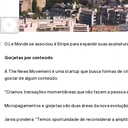
English
Itália
Italiano
English
Japão
日本語
English
Letônia
English
O Le Monde se associou à Stripe para expandir suas assinaturas
Liechtenstein
Deutsch
English
Gorjetas por conteúdo
Lituânia
English
Luxemburgo
A The News Movement é uma startup que busca formas de cria
Français
Deutsch
English
gostar de algum conteúdo.
Malásia
English
简体中文
“Criamos transações momentâneas que não fazem a pessoa senti
Malta
English
México
Micropagamentos e gorjetas são duas áreas da nova evolução. J
Español
English
Noruega
Jarvis pondera: “Temos oportunidade de reconsiderar a amplit
English
Nova Zelândia