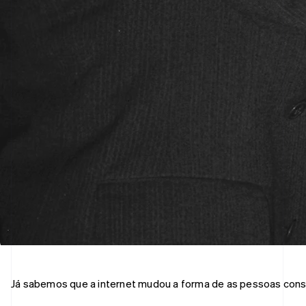
6
Veja como a Stripe está construindo a infraestrutura econôm
Já sabemos que a internet mudou a forma de as pessoas consu