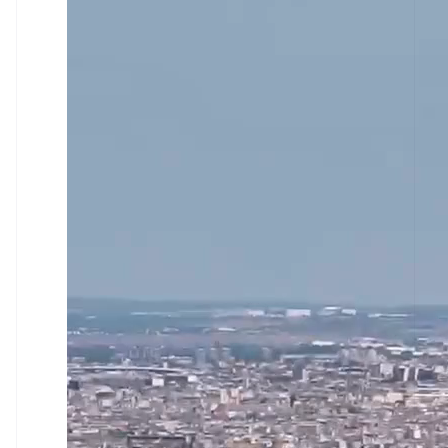
Austrália
English
Áustria
Deutsch
English
Bélgica
Nederlands
Français
Deutsch
English
Brasil
Português
English
Bulgária
English
Canadá
English
Français
China continental
简体中文
English
Chipre
English
Croácia
English
Italiano
Dinamarca
English
Emirados Árabes Unidos
English