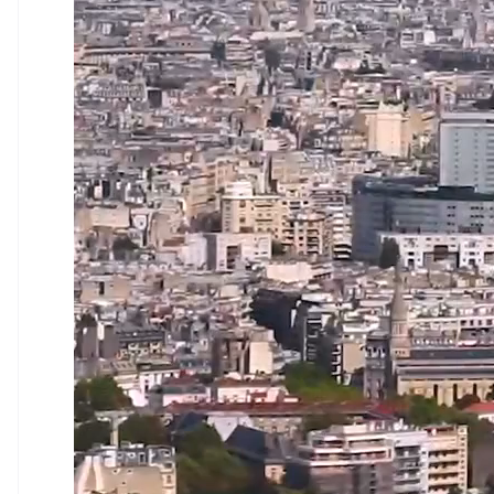
Eslováquia
English
Eslovênia
English
Italiano
Espanha
Español
English
Estados Unidos
English
Español
简体中文
Estônia
English
Finlândia
English
Svenska
França
Français
English
Gibraltar
English
Grécia
English
Hungria
English
Índia
English
Irlanda