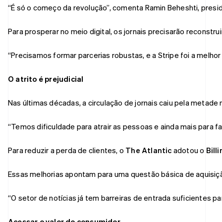
“É só o começo da revolução”, comenta Ramin Beheshti, presi
Para prosperar no meio digital, os jornais precisarão recons
“Precisamos formar parcerias robustas, e a Stripe foi a melh
O atrito é prejudicial
Nas últimas décadas, a circulação de jornais caiu pela metade
“Temos dificuldade para atrair as pessoas e ainda mais para fa
Para reduzir a perda de clientes, o
The Atlantic
adotou o
Bill
Essas melhorias apontam para uma questão básica de aquisição 
“O setor de notícias já tem barreiras de entrada suficientes pa
Acessar o valor do consumidor