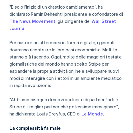
Scopri cosa ti aspetta
"È solo l'inizio di un drastico cambiamento", ha
Radar
dichiarato Ramin Beheshti, presidente e cofondatore di
Ecosistema
Prevenzione delle frodi
The News Movement
, già dirigente del
Wall Street
Partner
Atlas
Journal
.
Stripe App Marketplace
Costituzione di start-up
Climate
Per riuscire ad affermarsi in forma digitale, i giornali
Rimozione del carbonio
dovranno ricostruire le loro basi economiche. Molti lo
stanno già facendo. Oggi, molte delle maggiori testate
Identity
Verifica online dell'identità
giornalistiche del mondo hanno scelto Stripe per
espandere la propria attività online e sviluppare nuovi
modi di interagire con i lettori in un ambiente mediatico
in rapida evoluzione.
Stripe Sessions 2026
"Abbiamo bisogno di nuovi partner e di partner forti e
Scopri come Stripe sta costruendo l'infrastruttura economi
Stripe è il miglior partner che potessimo immaginare",
Guarda ora
ha dichiarato Louis Dreyfus, CEO di
Le Monde
.
La complessità fa male