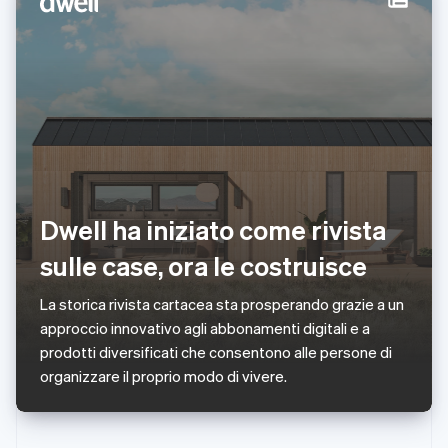
Portogallo
Português
English
RAS di Hong Kong, Cina
English
简体中文
Regno Unito
English
Repubblica Ceca
English
Romania
English
Dwell ha iniziato come rivista
Singapore
English
简体中文
sulle case, ora le costruisce
Slovacchia
English
Slovenia
La storica rivista cartacea sta prosperando grazie a un
English
Italiano
approccio innovativo agli abbonamenti digitali e a
Spagna
prodotti diversificati che consentono alle persone di
Español
English
organizzare il proprio modo di vivere.
Stati Uniti
English
Español
简体中文
Svezia
Svenska
English