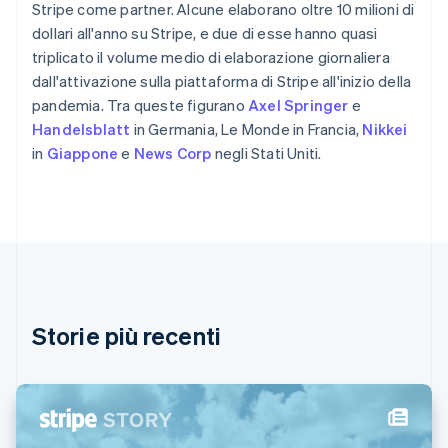
Stripe come partner. Alcune elaborano oltre 10 milioni di
Emirati Arabi Uniti
dollari all'anno su Stripe, e due di esse hanno quasi
English
Estonia
triplicato il volume medio di elaborazione giornaliera
English
dall'attivazione sulla piattaforma di Stripe all'inizio della
Finlandia
pandemia. Tra queste figurano
Axel Springer
e
English
Svenska
Handelsblatt
in Germania, Le Monde in Francia,
Nikkei
Francia
in
Giappone
e
News Corp
negli Stati Uniti.
Français
English
Germania
Deutsch
English
Giappone
日本語
English
Gibilterra
English
Grecia
English
Storie più recenti
India
English
Irlanda
English
Italia
Italiano
English