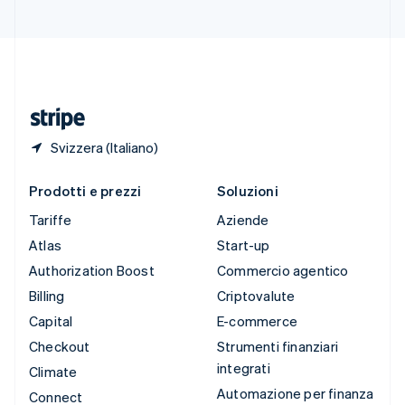
Svizzera
Deutsch
Français
Italiano
English
Thailandia
ไทย
English
Ungheria
English
Svizzera (Italiano)
Prodotti e prezzi
Soluzioni
Tariffe
Aziende
Atlas
Start-up
Authorization Boost
Commercio agentico
Billing
Criptovalute
Capital
E-commerce
Checkout
Strumenti finanziari
integrati
Climate
Automazione per finanza
Connect