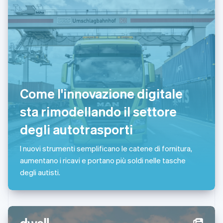
Lettonia
English
Liechtenstein
Deutsch
English
Lituania
English
Lussemburgo
Français
Deutsch
English
Come l'innovazione digitale
Malaysia
English
简体中文
sta rimodellando il settore
Malta
English
degli autotrasporti
Messico
Español
English
I nuovi strumenti semplificano le catene di fornitura,
Norvegia
aumentano i ricavi e portano più soldi nelle tasche
English
Nuova Zelanda
degli autisti.
English
Paesi Bassi
Nederlands
English
Polonia
English