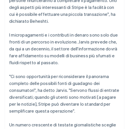
persone rinunceranno a completare il pagamento. Uno
degli aspetti più interessanti di Stripe è la facilità con
cui è possibile effettuare una piccola transazione", ha
Australia
dichiarato Beheshti.
English
Austria
I micropagamenti e i contributi in denaro sono solo due
Deutsch
English
Belgio
fronti di un percorso in evoluzione. Jarvis prevede che,
Nederlands
Français
Deutsch
English
da qui a un decennio, il settore dell'informazione dovrà
Brasile
fare affidamento su modelli di business più sfumati e
Português
English
fluidi rispetto al passato.
Bulgaria
English
Canada
"Ci sono opportunità per riconsiderare il panorama
English
Français
completo delle possibili fonti di guadagno dei
Cina continentale
consumatori", ha detto Jarvis. "Servono flussi di entrate
简体中文
English
diversificati; quando gli utenti sono motivati [a pagare
Cipro
per le notizie], Stripe può diventare lo standard per
English
Croazia
semplificare questa operazione".
English
Italiano
Danimarca
Un numero crescente di testate giornalistiche sceglie
English