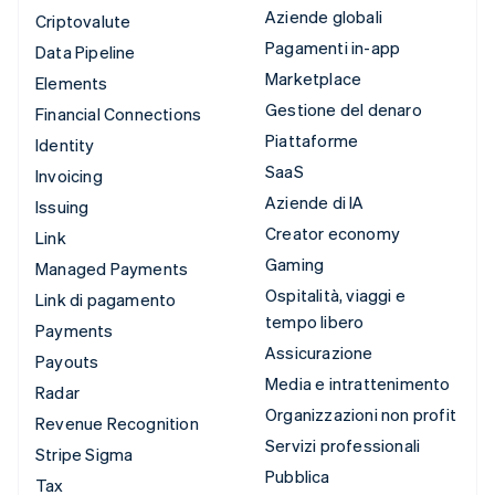
Aziende globali
Criptovalute
Pagamenti in-app
Data Pipeline
Marketplace
Elements
Gestione del denaro
Financial Connections
Piattaforme
Identity
SaaS
Invoicing
Aziende di IA
Issuing
Creator economy
Link
Gaming
Managed Payments
Ospitalità, viaggi e
Link di pagamento
tempo libero
Payments
Assicurazione
Payouts
Media e intrattenimento
Radar
Organizzazioni non profit
Revenue Recognition
Servizi professionali
Stripe Sigma
Pubblica
Tax