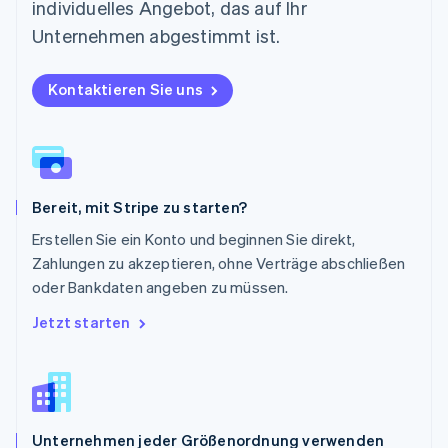
individuelles Angebot, das auf Ihr
Deutsch
English
Polen
Unternehmen abgestimmt ist.
English
Portugal
Kontaktieren Sie uns
Português
English
Rumänien
English
Schweden
Svenska
English
Schweiz
Bereit, mit Stripe zu starten?
Deutsch
Français
Italiano
English
Singapur
Erstellen Sie ein Konto und beginnen Sie direkt,
English
简体中文
Zahlungen zu akzeptieren, ohne Verträge abschließen
Slowakei
oder Bankdaten angeben zu müssen.
English
Slowenien
Jetzt starten
English
Italiano
Sonderverwaltungsregion Hongkong,
China
English
简体中文
Spanien
Unternehmen jeder Größenordnung verwenden
Español
English