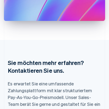
English
Italiano
Lettland
English
Liechtenstein
Deutsch
English
Litauen
English
Luxemburg
Français
Deutsch
English
Malaysia
English
简体中文
Malta
Sie möchten mehr erfahren?
English
Mexiko
Kontaktieren Sie uns.
Español
English
Neuseeland
Es erwartet Sie eine umfassende
English
Niederlande
Zahlungsplattform mit klar strukturiertem
Nederlands
English
Pay-As-You-Go-Preismodell. Unser Sales-
Norwegen
English
Team berät Sie gerne und gestaltet für Sie ein
Österreich