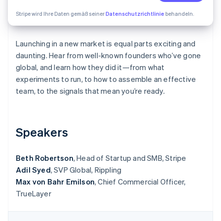
Betrugsprävention
Ecosystem
Stripe wird Ihre Daten gemäß seiner
Datenschutzrichtlinie
behandeln.
Atlas
Start-up-Gründung
Partner
Stripe App-Marktplatz
Climate
Launching in a new market is equal parts exciting and
CO₂-Entnahme
daunting. Hear from well-known founders who’ve gone
Identity
global, and learn how they did it—from what
Online-Identitätsprüfung
experiments to run, to how to assemble an effective
team, to the signals that mean you’re ready.
Speakers
Stripe-Sessions 2026
Erfahren Sie, wie Stripe Lösungen für die Wirts
Jetzt ansehen
Beth Robertson
, Head of Startup and SMB, Stripe
Adil Syed
, SVP Global, Rippling
Max von Bahr Emilson
, Chief Commercial Officer,
TrueLayer