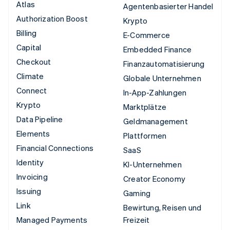
Atlas
Agentenbasierter Handel
Authorization Boost
Krypto
Billing
E-Commerce
Capital
Embedded Finance
Checkout
Finanzautomatisierung
Climate
Globale Unternehmen
Connect
In-App-Zahlungen
Krypto
Marktplätze
Data Pipeline
Geldmanagement
Elements
Plattformen
Financial Connections
SaaS
Identity
KI-Unternehmen
Invoicing
Creator Economy
Issuing
Gaming
Link
Bewirtung, Reisen und
Managed Payments
Freizeit