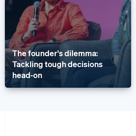
The founder's dilemma:
Australien
Tackling tough decisions
English
Belgien
head-on
Nederlands
Français
Deutsch
English
Brasilien
Português
English
Bulgarien
English
Dänemark
English
Deutschland
Deutsch
English
Estland