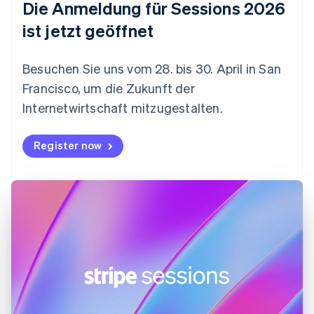
Die Anmeldung für Sessions 2026
English
Festlandchina
ist jetzt geöffnet
简体中文
English
Finnland
English
Svenska
Besuchen Sie uns vom 28. bis 30. April in San
Frankreich
Francisco, um die Zukunft der
Français
English
Gibraltar
Internetwirtschaft mitzugestalten.
English
Griechenland
Register now
English
Indien
English
Irland
English
Italien
Italiano
English
Japan
日本語
English
Kanada
English
Français
Kroatien