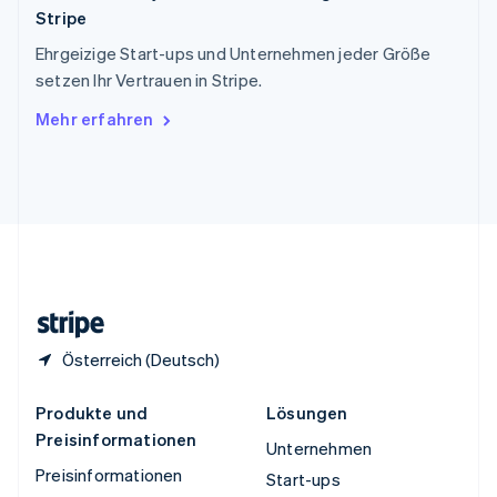
Stripe
Thailand
ไทย
English
Ehrgeizige Start-ups und Unternehmen jeder Größe
Tschechische Republik
setzen Ihr Vertrauen in Stripe.
English
Ungarn
Mehr erfahren
English
Vereinigte Arabische Emirate
English
Vereinigte Staaten
English
Español
简体中文
Vereinigtes Königreich
English
Zypern
English
Österreich (Deutsch)
Produkte und
Lösungen
Preisinformationen
Unternehmen
Preisinformationen
Start-ups