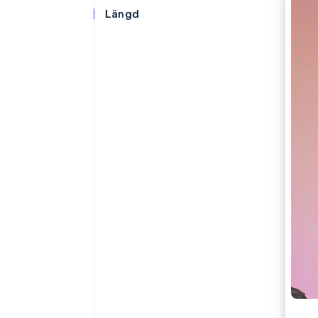
Accelererad kassaprocess
Längd
Financial Connections
Länkade finanskontodata