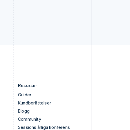
Tjeckien
English
Tyskland
Deutsch
English
Ungern
English
USA
English
Español
简体中文
Österrike
Deutsch
English
Resurser
Guider
Kundberättelser
Blogg
Community
Sessions årliga konferens