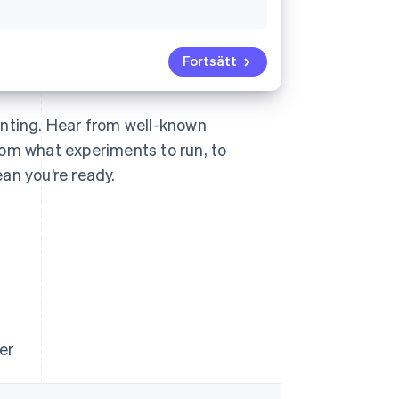
Fortsätt
unting. Hear from well-known
rom what experiments to run, to
an you’re ready.
er