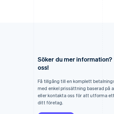
Söker du mer information?
oss!
Australien
English
Belgien
Få tillgång till en komplett betalnin
Nederlands
Français
Deutsch
English
med enkel prissättning baserad på 
Brasilien
Português
English
eller kontakta oss för att utforma et
Bulgarien
ditt företag.
English
Cypern
English