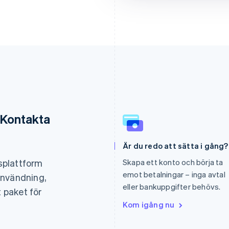
 Kontakta
Grekland
Malaysia
Är du redo att sätta i gång?
English
English
简体中文
Hongkong SAR, Kina
Malta
gsplattform
Skapa ett konto och börja ta
English
简体中文
English
emot betalningar – inga avtal
användning,
Indien
Mexiko
eller bankuppgifter behövs.
English
Español
English
t paket för
Irland
Nederländerna
Kom igång nu
English
Nederlands
English
Italien
Norge
Italiano
English
English