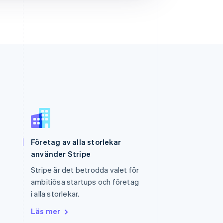
Slovenien
Företag av alla storlekar
English
Italiano
Spanien
använder Stripe
Español
English
Stripe är det betrodda valet för
Storbritannien
ambitiösa startups och företag
English
Sverige
i alla storlekar.
Svenska
English
Läs mer
Thailand
ไทย
English