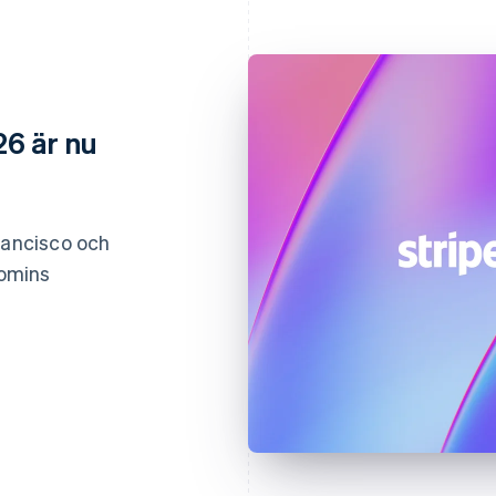
26 är nu
rancisco och
nomins