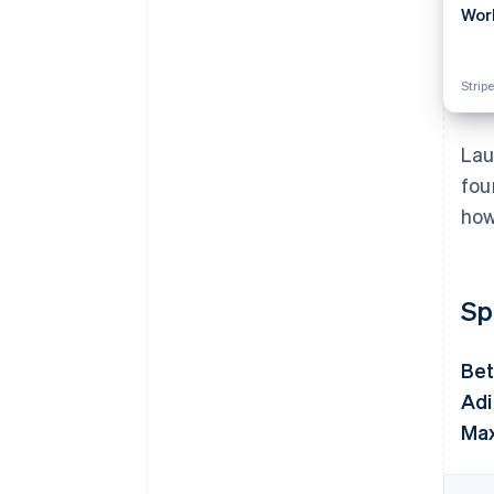
Wor
Strip
Lau
fou
how
Sp
Bet
Adi
Max