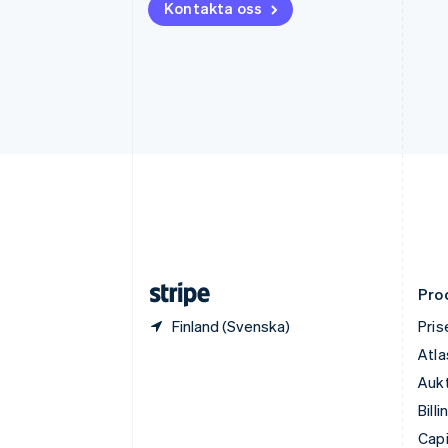
Kontakta oss
Danmark
English
Estland
English
Fastlandskina
简体中文
English
Finland
English
Svenska
Frankrike
Français
English
Förenade Arabemiraten
English
Gibraltar
English
Pro
Finland (Svenska)
Pris
Atla
Aukt
Billi
Capi