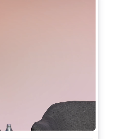
Stripe Sessions 2026
Se hur Stripe bygger den
ekonomiska
infrastrukturen för AI.
Titta nu