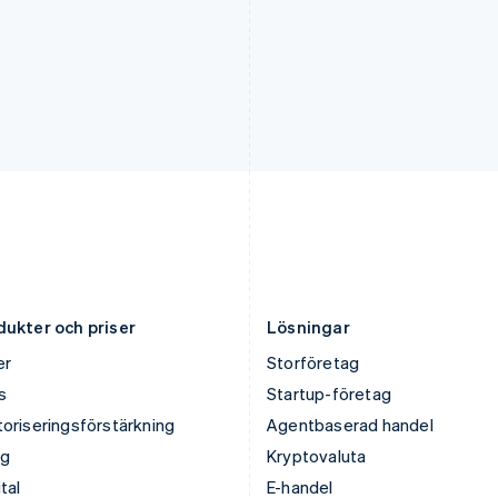
Japan
Nya Zeeland
日本語
English
English
Kanada
Polen
English
Français
English
Kroatien
Portugal
English
Italiano
Português
English
Lettland
Rumänien
English
English
Liechtenstein
Schweiz
Deutsch
English
Deutsch
Français
Italiano
English
Litauen
Singapore
English
English
简体中文
Luxemburg
Slovakien
Français
Deutsch
English
English
dukter och priser
Lösningar
er
Storföretag
s
Startup-företag
oriseringsförstärkning
Agentbaserad handel
ng
Kryptovaluta
tal
E-handel