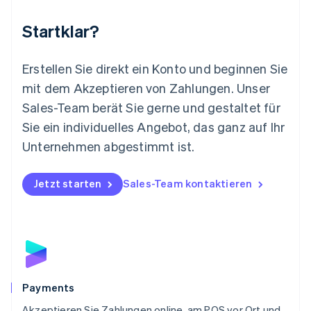
English
Startklar?
Mexiko
Español
English
Neuseeland
Erstellen Sie direkt ein Konto und beginnen Sie
English
mit dem Akzeptieren von Zahlungen. Unser
Niederlande
Nederlands
English
Sales-Team berät Sie gerne und gestaltet für
Norwegen
Sie ein individuelles Angebot, das ganz auf Ihr
English
Österreich
Unternehmen abgestimmt ist.
Deutsch
English
Polen
Jetzt starten
Sales-Team kontaktieren
English
Portugal
Português
English
Rumänien
English
Schweden
Svenska
English
Schweiz
Payments
Deutsch
Français
Italiano
English
Akzeptieren Sie Zahlungen online, am POS vor Ort und
Singapur