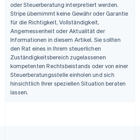
Belgien
oder Steuerberatung interpretiert werden.
Nederlands
Français
Deutsch
English
Stripe übernimmt keine Gewähr oder Garantie
Brasilien
für die Richtigkeit, Vollständigkeit,
Português
English
Bulgarien
Angemessenheit oder Aktualität der
English
Informationen in diesem Artikel. Sie sollten
Dänemark
English
den Rat eines in Ihrem steuerlichen
Deutschland
Zuständigkeitsbereich zugelassenen
Deutsch
English
Estland
kompetenten Rechtsbeistands oder von einer
English
Steuerberatungsstelle einholen und sich
Festlandchina
hinsichtlich Ihrer speziellen Situation beraten
简体中文
English
Finnland
lassen.
English
Svenska
Frankreich
Français
English
Gibraltar
English
Griechenland
English