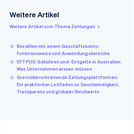
Indien
English
Weitere Artikel
Irland
English
Italien
Weitere Artikel zum Thema Zahlungen
Italiano
English
Japan
日本語
English
Bezahlen mit einem Geschäftskonto:
Kanada
Funktionsweise und Anwendungsbereiche
English
Français
EFTPOS-Gebühren und -Entgelte in Australien:
Kroatien
English
Italiano
Was Unternehmen wissen müssen
Lettland
Grenzüberschreitende Zahlungsplattformen:
English
Ein praktischer Leitfaden zu Geschwindigkeit,
Liechtenstein
Transparenz und globaler Reichweite
Deutsch
English
Litauen
English
Luxemburg
Français
Deutsch
English
Malaysia
English
简体中文
Malta