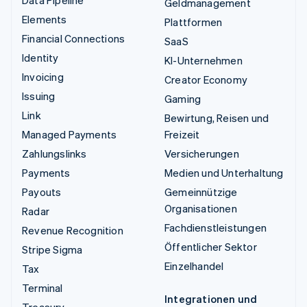
Geldmanagement
Elements
Plattformen
Financial Connections
SaaS
Identity
KI-Unternehmen
Invoicing
Creator Economy
Issuing
Gaming
Link
Bewirtung, Reisen und
Managed Payments
Freizeit
Zahlungslinks
Versicherungen
Payments
Medien und Unterhaltung
Payouts
Gemeinnützige
Organisationen
Radar
Fachdienstleistungen
Revenue Recognition
Öffentlicher Sektor
Stripe Sigma
Einzelhandel
Tax
Terminal
Integrationen und
Treasury