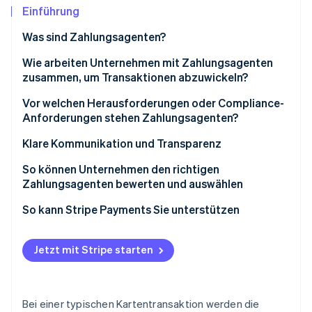
Betrugsprävention
Ecosystem
Einführung
Atlas
Was sind Zahlungsagenten?
Start-up-Gründung
Partner
Stripe App-Marktplatz
Climate
Wie arbeiten Unternehmen mit Zahlungsagenten
CO₂-Entnahme
zusammen, um Transaktionen abzuwickeln?
Identity
Das Unternehmen verstehen
Vor welchen Herausforderungen oder Compliance-
Online-Identitätsprüfung
Anforderungen stehen Zahlungsagenten?
Begleitung bei der Einrichtung des Händlerkontos
Sicherheit, Registrierung und Aufsicht
Klare Kommunikation und Transparenz
Integration der Technologie
Ein schnelllebiger, fragmentierter Markt
So können Unternehmen den richtigen
Kontinuierlicher Support
Zahlungsagenten bewerten und auswählen
Stripe-Sessions 2026
Erfahren Sie, wie Stripe Lösungen für die Wirts
Kompetenzen
So kann Stripe Payments Sie unterstützen
Jetzt ansehen
Kosten
Jetzt mit Stripe starten
Support und Reaktionsfähigkeit
Compliance-Kompetenz
Bei einer typischen Kartentransaktion werden die