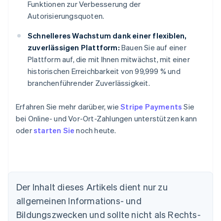
Funktionen zur Verbesserung der
Autorisierungsquoten.
Schnelleres Wachstum dank einer flexiblen,
zuverlässigen Plattform:
Bauen Sie auf einer
Plattform auf, die mit Ihnen mitwächst, mit einer
historischen Erreichbarkeit von 99,999 % und
branchenführender Zuverlässigkeit.
Erfahren Sie mehr darüber, wie
Stripe Payments
Sie
bei Online- und Vor-Ort-Zahlungen unterstützen kann
oder
starten Sie
noch heute.
Der Inhalt dieses Artikels dient nur zu
allgemeinen Informations- und
Australien
Bildungszwecken und sollte nicht als Rechts-
English