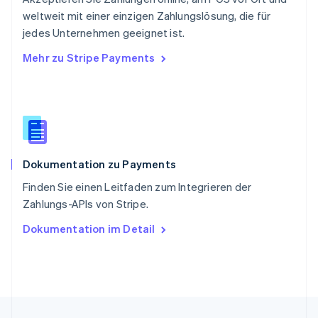
English
简体中文
weltweit mit einer einzigen Zahlungslösung, die für
Slowakei
jedes Unternehmen geeignet ist.
English
Mehr zu Stripe Payments
Slowenien
English
Italiano
Sonderverwaltungsregion Hongkong,
China
English
简体中文
Spanien
Español
English
Dokumentation zu Payments
Thailand
ไทย
English
Finden Sie einen Leitfaden zum Integrieren der
Tschechische Republik
Zahlungs-APIs von Stripe.
English
Ungarn
Dokumentation im Detail
English
Vereinigte Arabische Emirate
English
Vereinigte Staaten
English
Español
简体中文
Vereinigtes Königreich