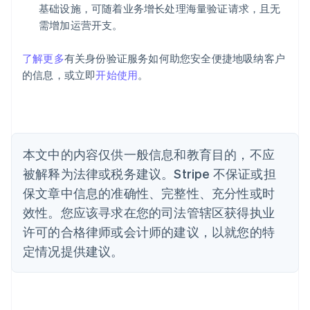
奥地利
基础设施，可随着业务增长处理海量验证请求，且无
Deutsch
English
需增加运营开支。
澳大利亚
English
巴西
了解更多
有关身份验证服务如何助您安全便捷地吸纳客户
Português
English
的信息，或立即
开始使用
。
保加利亚
English
比利时
Nederlands
Français
Deutsch
English
波兰
本文中的内容仅供一般信息和教育目的，不应
English
丹麦
被解释为法律或税务建议。Stripe 不保证或担
English
保文章中信息的准确性、完整性、充分性或时
德国
效性。您应该寻求在您的司法管辖区获得执业
Deutsch
English
法国
许可的合格律师或会计师的建议，以就您的特
Français
English
定情况提供建议。
芬兰
English
Svenska
荷兰
Nederlands
English