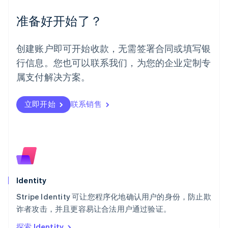
墨西哥
Español
English
准备好开始了？
挪威
English
葡萄牙
创建账户即可开始收款，无需签署合同或填写银
Português
English
行信息。您也可以联系我们，为您的企业定制专
日本
日本語
English
属支付解决方案。
瑞典
Svenska
English
瑞士
立即开始
联系销售
Deutsch
Français
Italiano
English
塞浦路斯
English
斯洛伐克
English
斯洛文尼亚
English
Italiano
Identity
泰国
ไทย
English
Stripe Identity 可让您程序化地确认用户的身份，防止欺
希腊
诈者攻击，并且更容易让合法用户通过验证。
English
探索 Identity