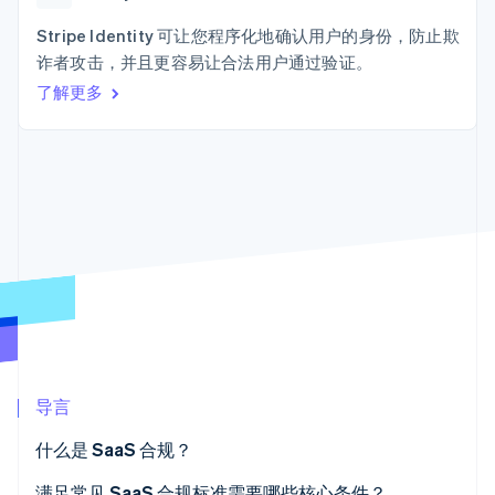
接入 125+ 种支
加密货币
Stripe Sigma
产品路线图
SaaS
付方式
自定义报告
购买
Sessions 年度大会
Stripe Identity 可让您程序化地确认用户的身份，防止欺
Terminal
Data Pipeline
招聘
诈者攻击，并且更容易让合法用户通过验证。
线下支付
数据同步
资讯中心
Authorization
资源
了解更多
Stripe Press
Boost
按行业
支付成功率优
应用集成
化
AI 企业
代码示例
Link
创作者经济
开发者博客
联系
加速结账
游戏
API 状态
Financial
酒店、旅游与休闲
联系销售
Connections
保险
成为合作伙伴
关联金融账户
媒体与娱乐
数据
非营利组织
专业服务
公共部门
零售
更多
Product roadmap
了解未来规划
导言
生态系统
Radar
什么是 SaaS 合规？
合作伙伴
欺诈防范
Stripe App Marketplace
满足常见 SaaS 合规标准需要哪些核心条件？
Atlas