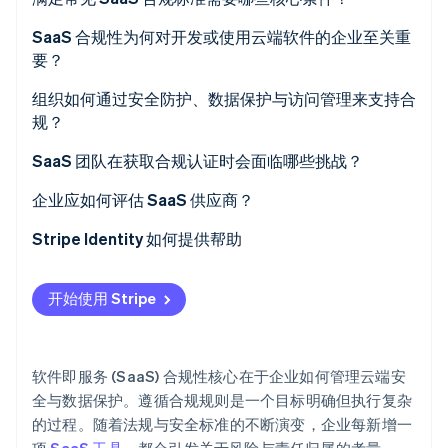
初创企业注册
SaaS 合规性为何对开发或使用云端软件的企业至关重
Climate
要？
碳移除
Identity
安全期望比以往任何时候都高
组织如何通过安全防护、数据保护与访问管理来支持合
在线身份验证
规？
合规提升客户信心
严格控制访问权限
SaaS 团队在获取合规认证时会面临哪些挑战？
强大的合规态势能构建企业竞争力
保护所有数据
企业应如何评估 SaaS 供应商？
合规是业务连续性的保障
Stripe Sessions 2026
通过监控机制保障韧性
Stripe Identity 如何提供帮助
了解 Stripe 如何为 AI 构建经济基础设施。
立即观看
通过人员赋能强化系统
开始使用 Stripe
软件即服务 (SaaS) 合规性核心在于企业如何管理云端安
全与数据保护。遵循合规规则是一个目标明确但执行复杂
的过程。随着法规与安全标准的不断演变，企业每新增一