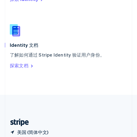
西班牙
Español
English
新加坡
English
简体中文
新西兰
English
匈牙利
English
Identity 文档
意大利
了解如何通过 Stripe Identity 验证用户身份。
Italiano
English
印度
探索文档
English
英国
English
直布罗陀
English
中国内地
简体中文
English
中国香港特别行政区
English
简体中文
美国 (简体中文)