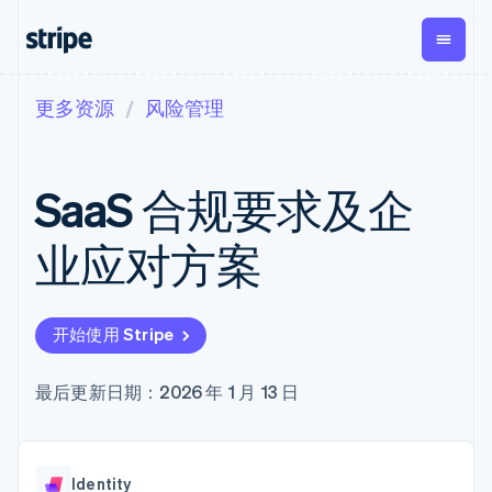
更多资源
风险管理
按企业阶段
文档
学习
支付
营收
资金管理
平台
易市
大型企业
Stripe 文档
博客
Payments
Billing
Treasury
初创企业
API 参考文档
客户案例
SaaS 合规要求及企
在线支付
经常性收入
Con
库与 SDK
指南
企业财务
Managed
Metronome
Stripe Apps
Payments
按用量计费
Global
平台
业应对方案
备案商家解决
Payouts
Subscriptions
Capi
按应用场景
方案
平
支持
向第三方
订阅管理
Payment links
客户
指南
智能体商务
打款
Invoicing
Trea
加密货币
获取支持
无代码支付
一次性或定期
Capital
开始使用 Stripe
平
电子商务
接受线上付款
托管支持方案
企业融资
Checkout
账单
嵌入
嵌入式金融
实施预置结账流程
专业服务
预构建支付界
Crypto
Tax
融服
财务自动化
构建平台或交易市场
最后更新日期：2026 年 1 月 13 日
钱包、稳
面
销售税和增值
Iss
全球化企业
管理订阅
定币发行
Elements
税自动化
实体
应用内支付
提供按用量计费
灵活的 UI 组件
和发卡基
Crypto
Revenue
虚拟
交易市场
发行稳定币支持的支付卡
Onramp
Payment
Recognition
础设施
公司
资金管理
通过智能体配置和管理服
可嵌入的
methods
会计自动化
Identity
平台
务