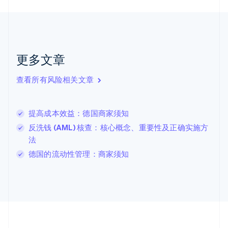
加拿大
English
Français
捷克
English
克罗地亚
English
Italiano
更多文章
拉脱维亚
English
查看所有风险相关文章
立陶宛
English
列支敦士登
提高成本效益：德国商家须知
Deutsch
English
卢森堡
反洗钱 (AML) 核查：核心概念、重要性及正确实施方
Français
Deutsch
English
法
罗马尼亚
德国的流动性管理：商家须知
English
马尔他
English
马来西亚
English
简体中文
美国
English
Español
简体中文