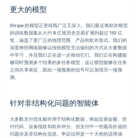
更大的模型
Stripe 的模型正变得既广泛又深入。我们最近将欺诈模型
阿联酋
English
的训练数据集从大约 8 亿笔历史交易扩展到超过 110 亿
爱尔兰
笔，涵盖了更广泛的地理范围、产品和欺诈形式。我们的
English
深度神经网络能够以传统模型无法做到的方式从大量数据
爱沙尼亚
中学习，并且我们正在进一步推动它们。我们正在构建能
English
够同时预测多个结果的多任务模型，这让模型能够在任务
奥地利
Deutsch
English
之间共享表征，因此一项预测的信号可以加强另一项预
澳大利亚
测。
English
巴西
Português
English
保加利亚
针对非结构化问题的智能体
English
比利时
Nederlands
Français
Deutsch
English
大多数支付优化都作用于结构化数据，例如交易金额、拒
波兰
付代码、设备指纹和欺诈评分。但支付中一些最高价值的
English
问题涉及非结构化信息。争议抗辩是一个天然的适用场
丹麦