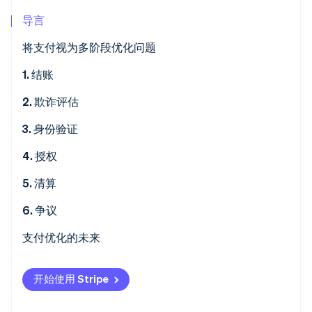
导言
Climate
碳移除
将支付视为多阶段优化问题
Identity
在线身份验证
1. 结账
个性化结账表单
2. 欺诈评估
已保存凭证的网络效应
评估风险
3. 身份验证
Stripe Sessions 2026
选择正确的干预措施
豁免与挑战
4. 授权
了解 Stripe 如何为 AI 构建经济基础设施。
立即观看
指纹超时优化
路径
5. 清算
将 3DS 作为重试策略
授权消息
降低成本
6. 争议
重试
减少欺诈
规避
支付优化的未来
解决方案
复合性预测
开始使用 Stripe
抗辩
更丰富的目标函数