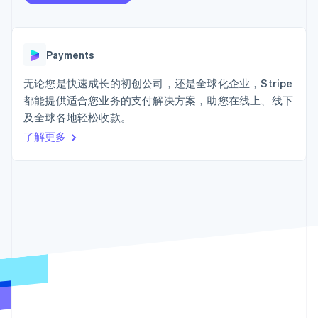
加密货币
125+
Stripe Sigma
产品路线图
SaaS
自定义报告
购买
Terminal
Sessions 年度大会
线下支付
Data Pipeline
招聘
数据同步
Authorization
资源
新闻编辑室
Boost
Payments
Stripe Press
支付成功率优
按行业
应用程序集成
化
无论您是快速成长的初创公司，还是全球化企业，Stripe
代码示例
Link
AI 企业
开发者博客
都能提供适合您业务的支付解决方案，助您在线上、线下
加速结账
创作者经济
API 状态
联系
及全球各地轻松收款。
Financial
游戏
Connections
了解更多
酒店、旅游与休闲
联系销售
关联金融账户
保险
成为合作伙伴
数据
媒体与娱乐
非营利组织
专业服务
公共部门
零售
更多
Product roadmap
了解未来规划
生态系统
Radar
欺诈防范
合作伙伴
Atlas
Stripe App Marketplace
初创企业注册