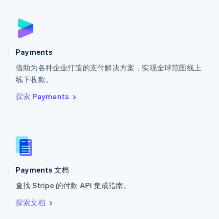
English
斯洛伐克
English
斯洛文尼亚
English
Italiano
Payments
泰国
ไทย
English
借助为各种企业打造的支付解决方案，实现全球范围线上
希腊
线下收款。
English
探索 Payments
西班牙
Español
English
新加坡
English
简体中文
新西兰
English
匈牙利
English
Payments 文档
意大利
查找 Stripe 的付款 API 集成指南。
Italiano
English
印度
探索文档
English
英国