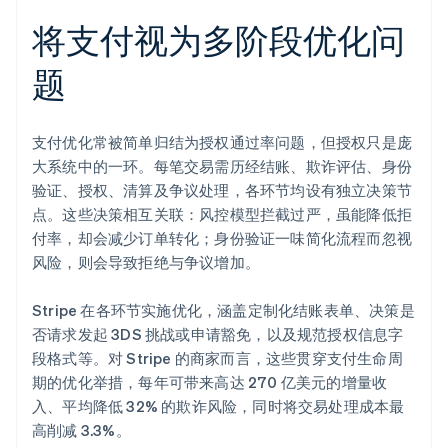
更大的模型
将支付视为多阶段优化问
针对非结构化问题的智能体
题
实验
支付优化常被简单归结为授权通过率问题，但授权只是庞
大系统中的一环。每笔交易需历经结账、欺诈评估、身份
验证、授权、清算及争议处理，各环节均设有独立决策节
点。这些决策相互关联：风控模型拦截过严，虽能降低拒
付率，却会减少订单转化；身份验证一味简化流程而忽视
风险，则会导致拒绝与争议增加。
Stripe 在各环节实施优化，涵盖定制化结账表单、决策是
否请求发起 3DS 挑战或申请豁免，以及规范授权信息字
段格式等。对 Stripe 的商家而言，这些贯穿支付生命周
期的优化举措，每年可带来高达 270 亿美元的增量收
入、平均降低 32% 的欺诈风险，同时将交易处理成本最
高削减 3.3%。