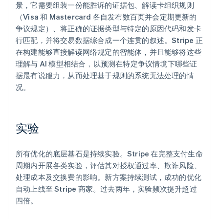
景，它需要组装一份能胜诉的证据包、解读卡组织规则
English
（Visa 和 Mastercard 各自发布数百页并会定期更新的
德国
Deutsch
English
争议规定）、将正确的证据类型与特定的原因代码和发卡
法国
行匹配，并将交易数据综合成一个连贯的叙述。Stripe 正
Français
English
在构建能够直接解读网络规定的智能体，并且能够将这些
芬兰
理解与 AI 模型相结合，以预测在特定争议情境下哪些证
English
Svenska
据最有说服力，从而处理基于规则的系统无法处理的情
荷兰
况。
Nederlands
English
加拿大
English
Français
捷克
实验
English
克罗地亚
English
Italiano
所有优化的底层基石是持续实验。Stripe 在完整支付生命
拉脱维亚
周期内开展各类实验，评估其对授权通过率、欺诈风险、
English
处理成本及交换费的影响。新方案持续测试，成功的优化
立陶宛
English
自动上线至 Stripe 商家。过去两年，实验频次提升超过
列支敦士登
四倍。
Deutsch
English
卢森堡