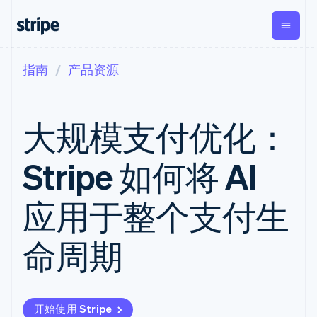
指南
产品资源
按企业阶段
文档
学习
支付
营收
资金管理
平台
易市
大型企业
Stripe 文档
博客
Payments
Billing
Treasury
初创企业
API 参考文档
客户案例
大规模支付优化：
在线支付
经常性收入
Con
库与 SDK
指南
企业财务
Managed
Metronome
Stripe Apps
Payments
按用量计费
Global
平台
Stripe 如何将 AI
备案商家解决
Payouts
Subscriptions
Capi
按应用场景
方案
平
支持
向第三方
订阅管理
Payment links
客户
指南
智能体商务
应用于整个支付生
打款
Invoicing
Trea
加密货币
获取支持
无代码支付
一次性或定期
Capital
平
电子商务
接受线上付款
管理支持方案
企业融资
Checkout
账单
嵌入
嵌入式金融
实施预建结账流程
专业服务
命周期
预构建支付界
Crypto
Tax
融服
财务自动化
构建平台或交易市场
钱包、稳
面
销售税和增值
Iss
全球化企业
管理订阅
定币发行
Elements
税自动化
实体
应用内支付
提供按用量计费
灵活的 UI 组件
和发卡基
Crypto
Revenue
虚拟
交易市场
发行稳定币支持的支付卡
Onramp
支付方式
Recognition
础设施
公司
资金管理
使用代理预配和管理服务
可嵌入的
Access to
会计自动化
开始使用 Stripe
平台