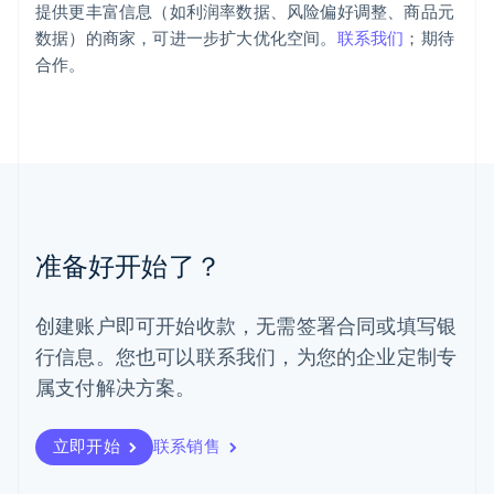
提供更丰富信息（如利润率数据、风险偏好调整、商品元
Français
Deutsch
English
数据）的商家，可进一步扩大优化空间。
联系我们
；期待
罗马尼亚
English
合作。
马尔他
English
马来西亚
English
简体中文
美国
English
Español
简体中文
墨西哥
Español
English
准备好开始了？
挪威
English
葡萄牙
创建账户即可开始收款，无需签署合同或填写银
Português
English
行信息。您也可以联系我们，为您的企业定制专
日本
日本語
English
属支付解决方案。
瑞典
Svenska
English
瑞士
立即开始
联系销售
Deutsch
Français
Italiano
English
塞浦路斯