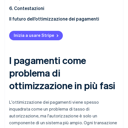
3DS come strategia di ripetizione dei tentativi
Messaggi di autorizzazione
Riduzione dei costi
6. Contestazioni
Ripetizioni dei tentativi
Riduzione delle frodi
Deviazione
Il futuro dell’ottimizzazione dei pagamenti
Risoluzione
Combinazione delle previsioni
Inizia a usare Stripe
Ricorso
Funzioni obiettivo più ricche
Modelli più grandi
I pagamenti come
Agenti per problemi non strutturati
problema di
Sperimentazione
ottimizzazione in più fasi
L'ottimizzazione dei pagamenti viene spesso
inquadrata come un problema di tasso di
autorizzazione, ma l'autorizzazione è solo un
componente di un sistema più ampio. Ogni transazione