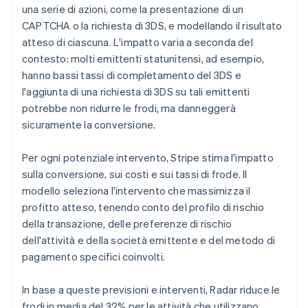
una serie di azioni, come la presentazione di un
CAPTCHA o la richiesta di 3DS, e modellando il risultato
atteso di ciascuna. L'impatto varia a seconda del
contesto: molti emittenti statunitensi, ad esempio,
hanno bassi tassi di completamento del 3DS e
l'aggiunta di una richiesta di 3DS su tali emittenti
potrebbe non ridurre le frodi, ma danneggerà
sicuramente la conversione.
Per ogni potenziale intervento, Stripe stima l'impatto
sulla conversione, sui costi e sui tassi di frode. Il
modello seleziona l'intervento che massimizza il
profitto atteso, tenendo conto del profilo di rischio
della transazione, delle preferenze di rischio
dell'attività e della società emittente e del metodo di
pagamento specifici coinvolti.
In base a queste previsioni e interventi, Radar riduce le
frodi in media del 32% per le attività che utilizzano