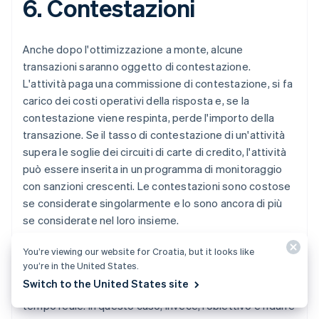
6. Contestazioni
Anche dopo l'ottimizzazione a monte, alcune
transazioni saranno oggetto di contestazione.
L'attività paga una commissione di contestazione, si fa
carico dei costi operativi della risposta e, se la
contestazione viene respinta, perde l'importo della
transazione. Se il tasso di contestazione di un'attività
supera le soglie dei circuiti di carte di credito, l'attività
può essere inserita in un programma di monitoraggio
con sanzioni crescenti. Le contestazioni sono costose
se considerate singolarmente e lo sono ancora di più
se considerate nel loro insieme.
You’re viewing our website for Croatia, but it looks like
La gestione delle contestazioni rappresenta un altro
you’re in the United States.
problema di ottimizzazione. A monte, l’obiettivo è
Switch to the United States site
massimizzare il profitto atteso su ogni transazione in
tempo reale. In questo caso, invece, l’obiettivo è ridurre