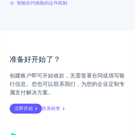
智能合约保险的运作机制
English
马尔他
English
马来西亚
English
简体中文
美国
English
Español
简体中文
墨西哥
Español
English
准备好开始了？
挪威
English
葡萄牙
创建账户即可开始收款，无需签署合同或填写银
Português
English
行信息。您也可以联系我们，为您的企业定制专
日本
日本語
English
属支付解决方案。
瑞典
Svenska
English
瑞士
立即开始
联系销售
Deutsch
Français
Italiano
English
塞浦路斯
English
斯洛伐克