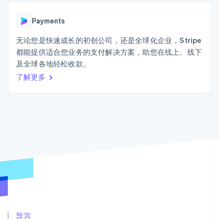
上
Stripe Sigma
产品路线图
SaaS
自定义报告
Terminal
Sessions 年度大会
线下支付
Data Pipeline
Payments
招聘
数据同步
Authorization
资讯中心
Boost
资源
无论您是快速成长的初创公司，还是全球化企业，Stripe
Stripe Press
支付成功率优
按行业
都能提供适合您业务的支付解决方案，助您在线上、线下
化
应用集成
及全球各地轻松收款。
Link
AI 企业
代码示例
加速结账
创作者经济
开发者博客
了解更多
联系
游戏
API 状态
酒店、旅游与休闲
联系销售
保险
成为合作伙伴
媒体与娱乐
更多
非营利组织
Product roadmap
专业服务
了解未来规划
公共部门
零售
Radar
欺诈防范
Atlas
初创企业注册
生态系统
Climate
合作伙伴
碳移除
Stripe App Marketplace
导言