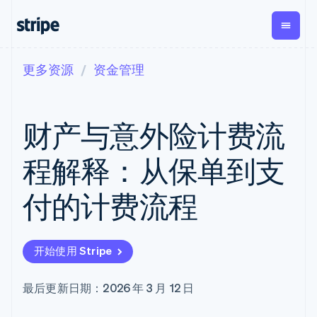
更多资源
资金管理
按企业阶段
文档
学习
支付
营收
资金管
平台
理
易市
大型企业
Stripe 文档
博客
Payments
Billing
初创企业
API 参考文档
客户案例
财产与意外险计费流
在线支付
经常性收入
Global
Conn
库与 SDK
指南
Managed
Metronome
Payouts
Stripe Apps
Payments
按用量计费
平台
程解释：从保单到支
备案商家解决
Subscriptions
向第三
按应用场景
方案
方打款
支持
订阅管理
Payment links
Crypto
付的计费流程
指南
智能体商务
Invoicing
钱包、
加密货币
获取支持
无代码支付
一次性或定期
稳定币
电子商务
接受线上付款
托管支持方案
Checkout
账单
发行和
嵌入式金融
实施预置结账流程
专业服务
预构建支付界
Tax
发卡基
开始使用 Stripe
财务自动化
构建平台或交易市场
面
销售税和增值
础设施
全球化企业
管理订阅
Elements
税自动化
应用内支付
提供按用量计费
灵活的 UI 组件
Revenue
最后更新日期：2026 年 3 月 12 日
交易市场
发行稳定币支持的支付卡
支付方式
Recognition
公司
资金管理
通过智能体配置和管理服
支持 125 种以
会计自动化
平台
务