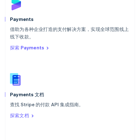
English
斯洛文尼亚
English
Italiano
Payments
泰国
ไทย
English
借助为各种企业打造的支付解决方案，实现全球范围线上
希腊
线下收款。
English
探索 Payments
西班牙
Español
English
新加坡
English
简体中文
新西兰
English
匈牙利
English
Payments 文档
意大利
查找 Stripe 的付款 API 集成指南。
Italiano
English
印度
探索文档
English
英国
English
直布罗陀