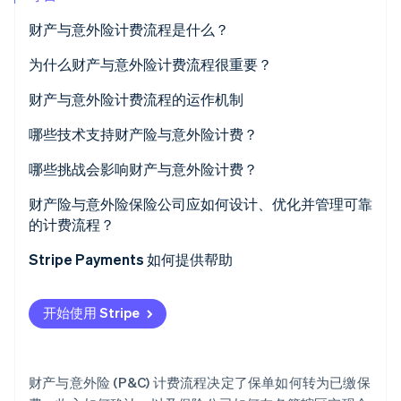
财产与意外险计费流程是什么？
为什么财产与意外险计费流程很重要？
Stripe Sessions 2026
了解 Stripe 如何为 AI 构建经济基础设施。
财产与意外险计费流程的运作机制
立即观看
保费计算
哪些技术支持财产险与意外险计费？
发票生成
核心计费平台
哪些挑战会影响财产与意外险计费？
账单送达
保单与计费集成
财产险与意外险保险公司应如何设计、优化并管理可靠
的计费流程？
发起支付
支付基础设施
Stripe Payments 如何提供帮助
支付授权与处理
定期计费与自动扣款工具
付款入账
自动化与工作流引擎
开始使用 Stripe
计费记录对账
客户自助门户
对账与财务管控
财产与意外险 (P&C) 计费流程决定了保单如何转为已缴保