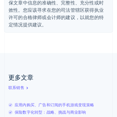
保文章中信息的准确性、完整性、充分性或时
Deutsch
English
法国
效性。您应该寻求在您的司法管辖区获得执业
Français
English
许可的合格律师或会计师的建议，以就您的特
芬兰
定情况提供建议。
English
Svenska
荷兰
Nederlands
English
加拿大
English
Français
捷克
English
克罗地亚
English
Italiano
拉脱维亚
更多文章
English
立陶宛
联系销售
English
列支敦士登
Deutsch
English
卢森堡
应用内购买、广告和订阅的手机游戏变现策略
Français
Deutsch
English
保险数字化转型：战略、挑战与商业影响
罗马尼亚