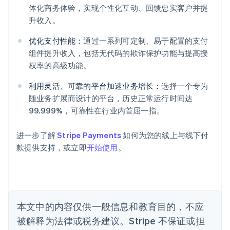
体化商务体验，实现个性化互动、回馈忠实客户并提
阿联酋
升收入。
English
爱尔兰
优化支付性能：
通过一系列可定制、易于配置的支付
English
组件提升收入，包括无代码的欺诈保护功能与提高授
爱沙尼亚
权率的高级功能。
English
奥地利
利用灵活、可靠的平台加速业务增长：
选择一个专为
Deutsch
English
随业务扩展而设计的平台，历史正常运行时间达
澳大利亚
99.999%，可靠性在行业内首屈一指。
English
巴西
Português
English
进一步了解
Stripe Payments
如何为您的线上与线下付
保加利亚
款提供支持，或立即
开始使用
。
English
比利时
Nederlands
Français
Deutsch
English
波兰
English
丹麦
本文中的内容仅供一般信息和教育目的，不应
English
被解释为法律或税务建议。Stripe 不保证或担
德国