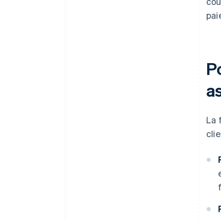
cou
pai
P
a
La 
cli