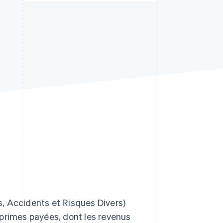
Stripe Sessions 2026
Découvrez comment
Stripe construit
l’infrastructure
économique de l’IA.
Regarder la vidéo
, Accidents et Risques Divers)
 primes payées, dont les revenus