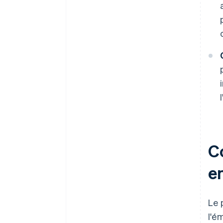
C
e
Le 
l'é