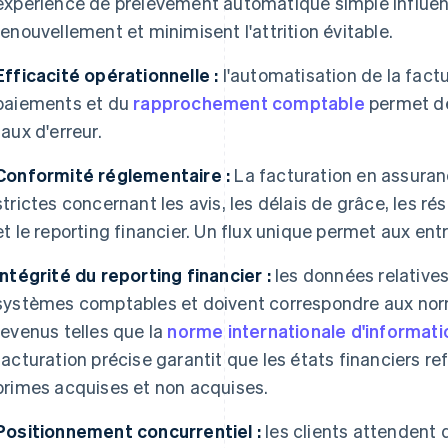
expérience de prélèvement automatique simple influen
renouvellement et minimisent l'attrition évitable.
Efficacité opérationnelle :
l'automatisation de la fact
paiements et du
rapprochement comptable
permet de 
taux d'erreur.
Conformité réglementaire :
La facturation en assuran
strictes concernant les avis, les délais de grâce, les rés
et le reporting financier. Un flux unique permet aux en
Intégrité du reporting financier :
les données relatives
systèmes comptables et doivent correspondre aux nor
revenus telles que la
norme internationale d'informatio
facturation précise garantit que les états financiers re
primes acquises et non acquises.
Positionnement concurrentiel :
les clients attendent