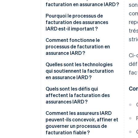
facturation en assurance IARD ?
son
com
Pourquoi le processus de
rep
facturation des assurances
IARD est-il important ?
tré
str
Comment fonctionne le
processus de facturation en
assurance IARD ?
Ci-
déf
Les primes sont calculées
Quelles sont les technologies
qui soutiennent la facturation
fac
Des factures sont générées
en assurance IARD ?
Les factures sont transmises
Con
Plateformes de facturation
Quels sont les défis qui
principales
affectent la facturation des
Les paiements sont initiés
assurances IARD ?
Intégration entre les polices et
Les paiements sont autorisés et
la facturation
Comment les assureurs IARD
traités
peuvent-ils concevoir, affiner et
Infrastructure de paiement
gouverner un processus de
Les paiements sont enregistrés
facturation fiable ?
Outils de facturation récurrente