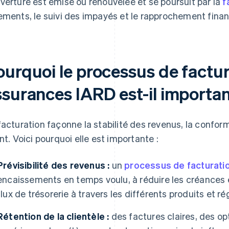
verture est émise ou renouvelée et se poursuit par la
f
ements, le suivi des impayés et le rapprochement finan
ourquoi le processus de factu
ssurances IARD est-il importan
facturation façonne la stabilité des revenus, la confor
ent. Voici pourquoi elle est importante :
Prévisibilité des revenus :
un
processus de facturati
encaissements en temps voulu, à réduire les créances et 
flux de trésorerie à travers les différents produits et ré
Rétention de la clientèle :
des factures claires, des op