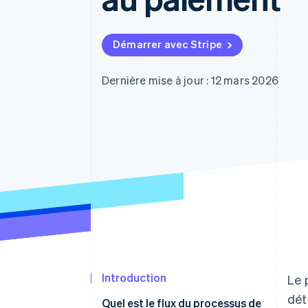
Authorization Boost
Acceptation optimisée
Link
Paiements accélérés
Démarrer avec Stripe
Financial Connections
Comptes financiers associés
Dernière mise à jour : 12 mars 2026
Introduction
Le 
dét
Quel est le flux du processus de