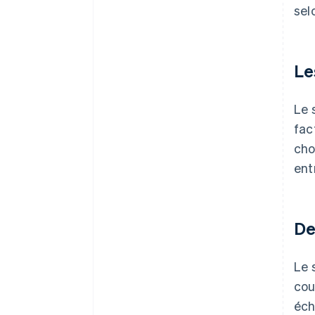
sel
Le
Le 
fac
cho
ent
De
Le 
cou
éch