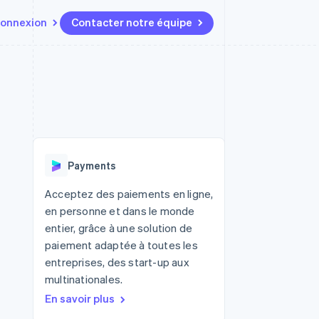
onnexion
Contacter notre équipe
Ressources
Écosystème
Contact
t marketplaces
Plus
Intégrations d'applications
Partenaires
Contacter notre équipe
Product roadmap
elle
Exemples de code
Stripe App Marketplace
Devenir partenaire
Découvrez les prochaines
r les
Blog des développeurs
évolutions
rs
État de l'API
 platforms
Radar
ciers intégrés
Payments
Prévention de la fraude
ratif
es et virtuelles
Atlas
Acceptez des paiements en ligne,
Constitution de start-up
en personne et dans le monde
Climate
entier, grâce à une solution de
Élimination du carbone
paiement adaptée à toutes les
Identity
entreprises, des start-up aux
Vérification de l'identité
multinationales.
En savoir plus