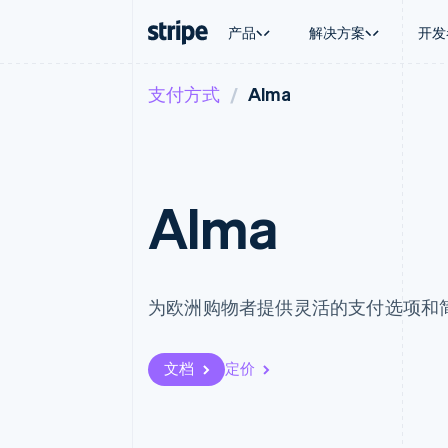
产品
解决方案
开发
支付方式
Alma
按企业阶段
文档
学习
按应用场
支持
支付
营收
大型企业
Stripe 文档
博客
智能体
获取支
Payments
Billing
初创企业
API 参考文档
客户案例
加密货
托管支
在线支付
经常性收入
库与 SDK
指南
电子商
专业服
Managed Payments
Metronome
Stripe Apps
嵌入式
Alma
备案商家解决方案
按用量计费
财务自
Payment links
Subscriptions
全球化
无代码支付
订阅管理
应用内
Checkout
Invoicing
交易市
预构建支付界面
一次性或定期账单
资金管
Elements
Tax
为欧洲购物者提供灵活的支付选项和
平台
灵活的 UI 组件
销售税和增值税自动
SaaS
支付方式
Revenue Recogniti
支持 125 种以上
会计自动化
文档
定价
Terminal
Stripe Sigma
线下支付
自定义报告
Authorization Boost
Data Pipeline
支付成功率优化
数据同步
Link