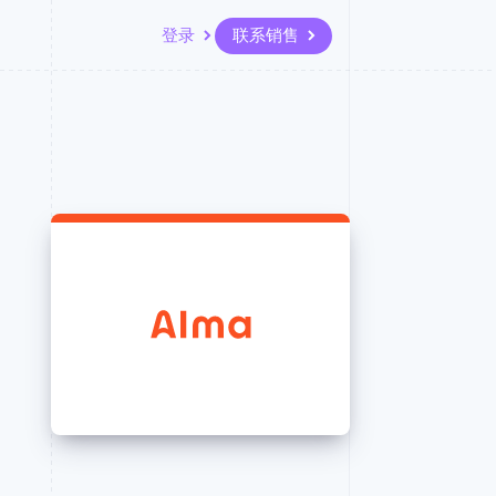
登录
联系销售
资源
生态系统
联系
场
更多
应用集成
合作伙伴
联系销售
Product roadmap
代码示例
Stripe App Marketplace
成为合作伙伴
了解未来规划
开发者博客
API 状态
Radar
欺诈防范
Atlas
初创企业注册
Climate
碳移除