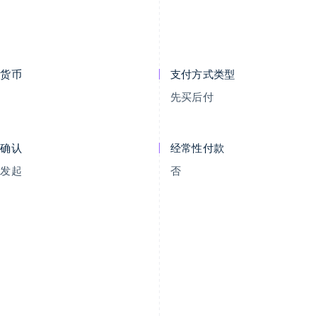
示货币
支付方式类型
R
先买后付
付确认
经常性付款
户发起
否