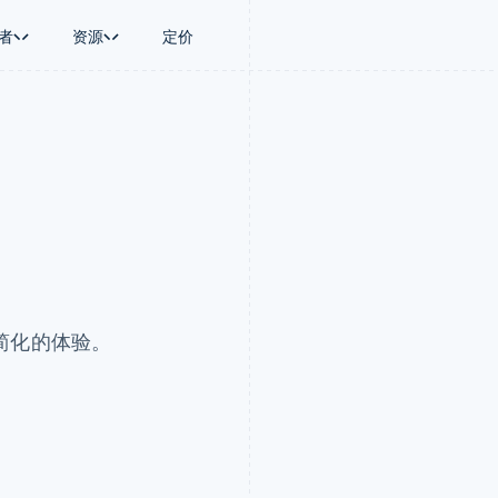
者
资源
定价
景
指南
按行业
公司
资金管理
平台和交易市
商务
持
接受线上付款
AI 企业
产品路线图
Global Payouts
Connect
币
持方案
实施预置结账流程
创作者经济
Sessions 年度大会
向第三方打款
平台支付
务
务
构建平台或交易市场
游戏
招聘
Crypto
金融
管理订阅
酒店、旅游与休闲
资讯中心
钱包、稳定币发行和发卡基础设
动化
提供按用量计费
保险
Stripe Press
施
企业
发行稳定币支持的支付卡
媒体与娱乐
支付
通过智能体配置和管理服务
非营利组织
场
专业服务
理
公共部门
简化的体验。
零售
化
on