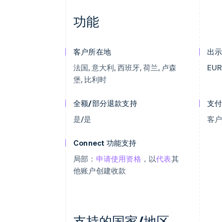
功能
客户所在地
出
法国, 意大利, 西班牙, 荷兰, 卢森
EU
堡, 比利时
全额/部分退款支持
支
是/是
客
Connect 功能支持
局部：
申请使用资格
，以
代表
其
他账户创建收款
支持的国家/地区