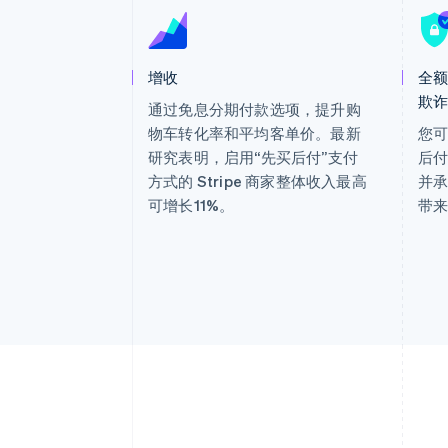
加速结账
增收
全
欺
通过免息分期付款选项，提升购
物车转化率和平均客单价。最新
您可
研究表明，启用“先买后付”支付
后付
方式的 Stripe 商家整体收入最高
并
可增长11%。
带