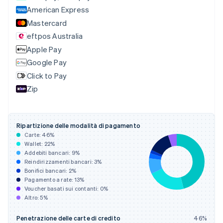
简体中文
English
American Express
Cipro
Mastercard
English
eftpos Australia
Croazia
English
Italiano
Apple Pay
Danimarca
Google Pay
English
Click to Pay
Emirati Arabi Uniti
English
Zip
Estonia
English
Finlandia
Ripartizione delle modalità di pagamento
English
Svenska
Carte:
46
%
Francia
Wallet:
22
%
Français
English
Addebiti bancari:
9
%
Germania
Reindirizzamenti bancari:
3
%
Deutsch
English
Bonifici bancari:
2
%
Giappone
Pagamento a rate:
13
%
Voucher basati sui contanti:
0
%
日本語
English
Altro:
5
%
Gibilterra
English
Grecia
Penetrazione delle carte di credito
46
%