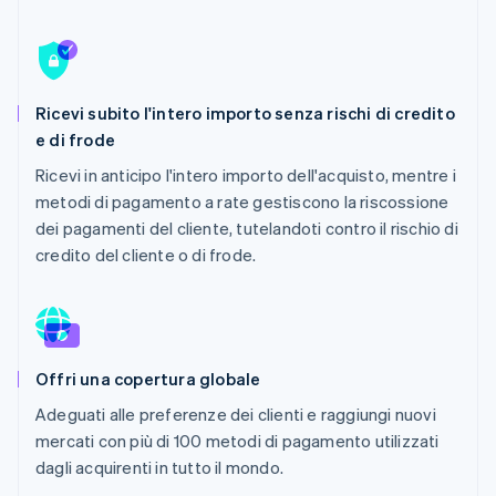
Scopri cosa ti aspetta
Radar
Ecosistema
Prevenzione delle frodi
Partner
Atlas
Ricevi subito l'intero importo senza rischi di credito
Stripe App Marketplace
Costituzione di start-up
e di frode
Climate
Ricevi in anticipo l'intero importo dell'acquisto, mentre i
Rimozione del carbonio
metodi di pagamento a rate gestiscono la riscossione
Identity
dei pagamenti del cliente, tutelandoti contro il rischio di
Verifica online dell'identità
credito del cliente o di frode.
Stripe Sessions 2026
Offri una copertura globale
Scopri come Stripe sta costruendo l'infrastruttura economi
Guarda ora
Adeguati alle preferenze dei clienti e raggiungi nuovi
mercati con più di 100 metodi di pagamento utilizzati
dagli acquirenti in tutto il mondo.