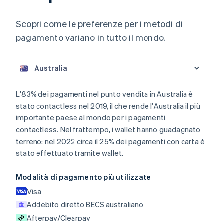
Scopri come le preferenze per i metodi di
pagamento variano in tutto il mondo.
L'83% dei pagamenti nel punto vendita in Australia è
Australia
stato contactless nel 2019, il che rende l'Australia il più
English
importante paese al mondo per i pagamenti
Austria
contactless. Nel frattempo, i wallet hanno guadagnato
Deutsch
English
Belgio
terreno: nel 2022 circa il 25% dei pagamenti con carta è
Nederlands
Français
Deutsch
English
stato effettuato tramite wallet.
Brasile
Português
English
Modalità di pagamento più utilizzate
Bulgaria
English
Visa
Canada
Addebito diretto BECS australiano
English
Français
Cina continentale
Afterpay/Clearpay