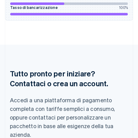
English
Tasso di bancarizzazione
100
%
India
English
Irlanda
English
Italia
Italiano
English
Lettonia
English
Liechtenstein
Deutsch
English
Tutto pronto per iniziare?
Lituania
English
Contattaci o crea un account.
Lussemburgo
Français
Deutsch
English
Malaysia
Accedi a una piattaforma di pagamento
English
简体中文
completa con tariffe semplici a consumo,
Malta
oppure contattaci per personalizzare un
English
Messico
pacchetto in base alle esigenze della tua
Español
English
azienda.
Norvegia