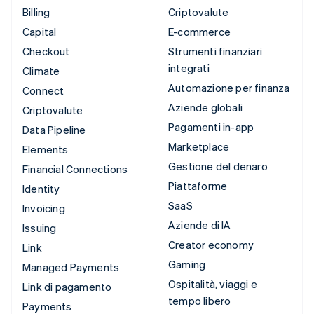
Billing
Criptovalute
Capital
E-commerce
Checkout
Strumenti finanziari
integrati
Climate
Automazione per finanza
Connect
Aziende globali
Criptovalute
Pagamenti in-app
Data Pipeline
Marketplace
Elements
Gestione del denaro
Financial Connections
Piattaforme
Identity
SaaS
Invoicing
Aziende di IA
Issuing
Creator economy
Link
Gaming
Managed Payments
Ospitalità, viaggi e
Link di pagamento
tempo libero
Payments