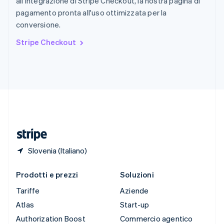
all'integrazione di Stripe Checkout, la nostra pagina di
English
Italiano
pagamento pronta all'uso ottimizzata per la
Spagna
conversione.
Español
English
Stati Uniti
Stripe Checkout
English
Español
简体中文
Svezia
Svenska
English
Svizzera
Deutsch
Français
Italiano
English
Thailandia
ไทย
English
Ungheria
English
Slovenia (Italiano)
Prodotti e prezzi
Soluzioni
Tariffe
Aziende
Atlas
Start-up
Authorization Boost
Commercio agentico