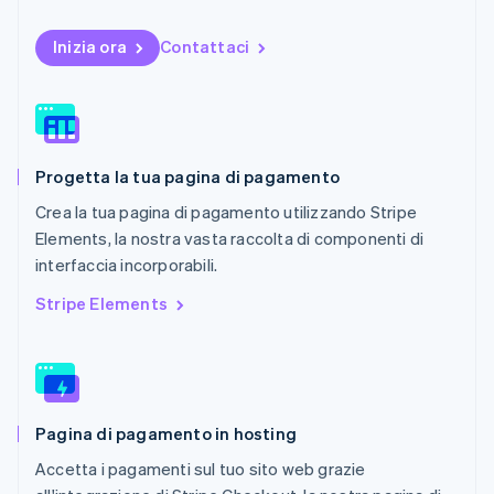
English
Nuova Zelanda
Inizia ora
Contattaci
English
Paesi Bassi
Nederlands
English
Polonia
English
Portogallo
Progetta la tua pagina di pagamento
Português
English
Crea la tua pagina di pagamento utilizzando Stripe
RAS di Hong Kong, Cina
English
简体中文
Elements, la nostra vasta raccolta di componenti di
Regno Unito
interfaccia incorporabili.
English
Repubblica Ceca
Stripe Elements
English
Romania
English
Singapore
English
简体中文
Pagina di pagamento in hosting
Slovacchia
English
Accetta i pagamenti sul tuo sito web grazie
Slovenia