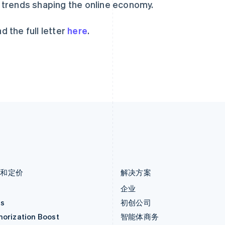
 trends shaping the online economy.
English
Português
English
克罗地亚
日本
English
Italiano
日本語
English
d the full letter
here
.
拉脱维亚
瑞典
English
Svenska
English
立陶宛
瑞士
English
Deutsch
Français
Italiano
Englis
列支敦士登
塞浦路斯
Deutsch
English
English
卢森堡
斯洛伐克
Français
Deutsch
English
English
罗马尼亚
斯洛文尼亚
English
English
Italiano
马尔他
泰国
English
ไทย
English
马来西亚
希腊
English
简体中文
English
品和定价
解决方案
价
企业
as
初创公司
horization Boost
智能体商务