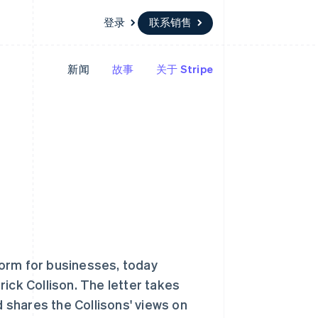
登录
联系销售
新闻
故事
关于 Stripe
资源
生态系统
联系
场
更多
应用集成
合作伙伴
联系销售
Product roadmap
代码示例
Stripe App Marketplace
成为合作伙伴
了解未来规划
开发者博客
API 状态
Radar
欺诈防范
Atlas
初创企业注册
Climate
西班牙
碳移除
Español
English
新加坡
form for businesses, today
English
简体中文
新西兰
ick Collison. The letter takes
English
d shares the Collisons' views on
匈牙利