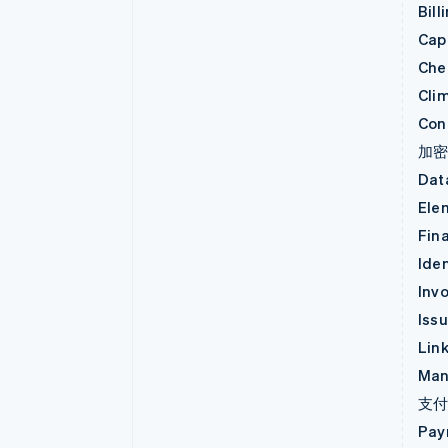
Bill
Capi
Che
Cli
Con
加
Dat
Ele
Fin
Iden
Invo
Iss
Lin
Man
支
Pay