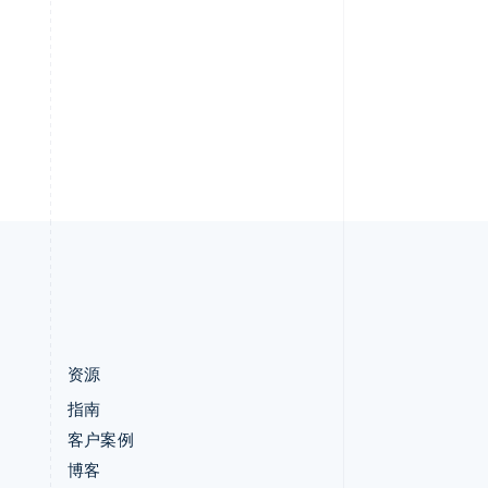
English
Stripe Sessions 2026
意大利
了解 Stripe 如何为 AI 构
Italiano
English
建经济基础设施。
印度
立即观看
English
英国
h
English
直布罗陀
English
中国内地
简体中文
English
中国香港特别行政区
English
简体中文
资源
指南
客户案例
博客