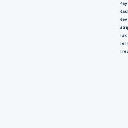
Pay
Rad
Rev
Str
Tax
Ter
Tre