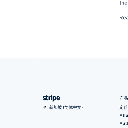
the
Deutsch
English
加速结账
澳大利亚
English
Rea
巴西
Português
English
保加利亚
English
比利时
Nederlands
Français
Deutsch
English
波兰
English
丹麦
English
德国
Deutsch
English
法国
Français
English
产
新加坡 (简体中文)
定
Atl
Aut