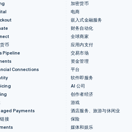
ing
加密货币
tal
电商
ckout
嵌入式金融服务
mate
财务自动化
nect
全球商家
密货币
应用内支付
a Pipeline
交易市场
ments
资金管理
ancial Connections
平台
tity
软件即服务
icing
AI 公司
uing
创作者经济
k
游戏
aged Payments
酒店服务、旅游与休闲业
付链接
保险
ments
媒体和娱乐