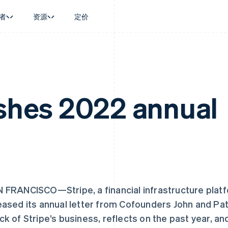
者
资源
定价
景
指南
按行业
公司
资金管理
平台和交易市
商务
持
接受线上付款
AI 企业
产品路线图
Global Payouts
Connect
币
持方案
实施预置结账流程
创作者经济
Sessions 年度大会
向第三方打款
平台支付
务
务
构建平台或交易市场
游戏
招聘
ishes 2022 annual
Crypto
金融
管理订阅
酒店、旅游与休闲
资讯中心
钱包、稳定币发行和发卡基础设
动化
提供按用量计费
保险
Stripe Press
施
企业
发行稳定币支持的支付卡
媒体与娱乐
支付
通过智能体配置和管理服务
非营利组织
场
专业服务
理
公共部门
零售
芬兰
美国
化
on
English
Svenska
English
Español
简体中文
荷兰
墨西哥
 FRANCISCO—Stripe, a financial infrastructure plat
Nederlands
English
Español
English
加拿大
挪威
eased its annual letter from Cofounders John and Patr
English
Français
English
ck of Stripe’s business, reflects on the past year, an
捷克
葡萄牙