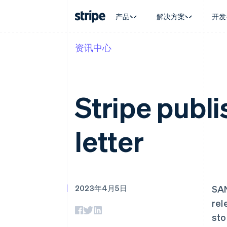
产品
解决方案
开发
资讯中心
按企业阶段
文档
学习
按应用场
支持
支付
营收
大型企业
Stripe 文档
博客
智能体
获取支
Payments
Billing
初创企业
API 参考文档
客户案例
加密货
托管支
在线支付
经常性收入
库与 SDK
指南
电子商
专业服
Stripe publ
Managed Payments
Metronome
Stripe Apps
嵌入式
备案商家解决方案
按用量计费
财务自
Payment links
Subscriptions
全球化
无代码支付
订阅管理
letter
应用内
Checkout
Invoicing
交易市
预构建支付界面
一次性或定期账单
资金管
Elements
Tax
平台
阿联酋
灵活的 UI 组件
销售税和增值税自动
SaaS
支付方式
English
Revenue Recogniti
支持 125 种以上
爱尔兰
会计自动化
2023年4月5日
SAN
Terminal
Stripe Sigma
English
线下支付
自定义报告
爱沙尼亚
rel
Authorization Boost
Data Pipeline
English
sto
支付成功率优化
数据同步
奥地利
Link