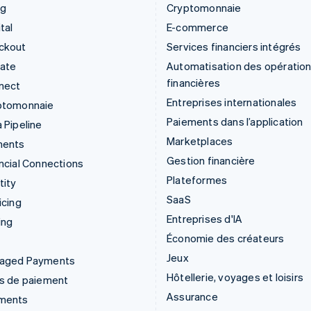
ng
Cryptomonnaie
tal
E-commerce
ckout
Services financiers intégrés
mate
Automatisation des opératio
financières
nect
Entreprises internationales
ptomonnaie
Paiements dans l’application
 Pipeline
Marketplaces
ments
Gestion financière
ncial Connections
Plateformes
tity
SaaS
icing
Entreprises d'IA
ing
Économie des créateurs
Jeux
aged Payments
Hôtellerie, voyages et loisirs
ns de paiement
Assurance
ments