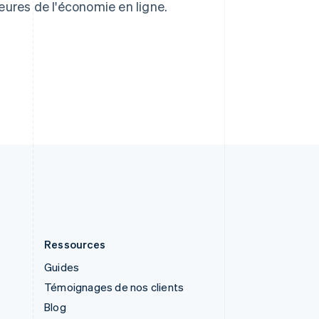
eures de l'économie en ligne.
English
Singapour
English
简体中文
Slovaquie
Stripe Sessions 2026
English
Découvrez comment
Slovénie
Stripe construit
English
Italiano
l’infrastructure
Suède
économique de l’IA.
Svenska
English
Regarder la vidéo
Suisse
Deutsch
Français
Italiano
English
Thaïlande
ไทย
English
Ressources
Guides
Témoignages de nos clients
Blog