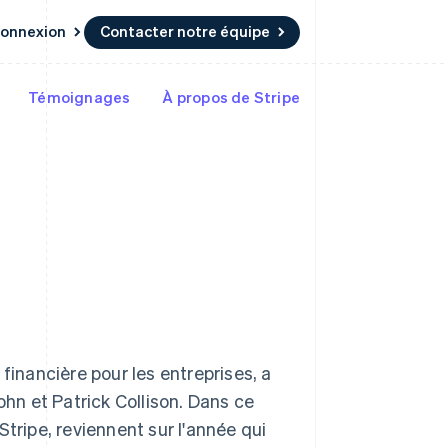
onnexion
Contacter notre équipe
Témoignages
À propos de Stripe
Ressources
Écosystème
Contact
t marketplaces
Plus
Intégrations d'applications
Partenaires
Contacter notre équipe
Product roadmap
elle
Exemples de code
Stripe App Marketplace
Devenir partenaire
Découvrez les prochaines
r les
Blog des développeurs
évolutions
rs
État de l'API
 platforms
Radar
ciers intégrés
Prévention de la fraude
ratif
es et virtuelles
Atlas
Constitution de start-up
R.A.S. de Hong Kong, Chine
Climate
Élimination du carbone
English
简体中文
République tchèque
Identity
nancière pour les entreprises, a
English
Vérification de l'identité
Roumanie
ohn et Patrick Collison. Dans ce
English
tripe, reviennent sur l'année qui
Royaume-Uni