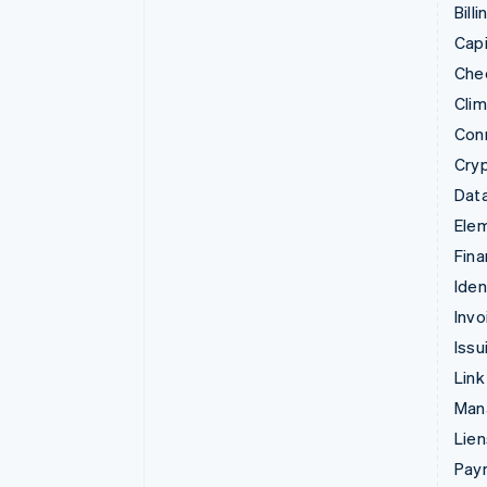
Billi
Capi
Che
Cli
Con
Cry
Data
Ele
Fina
Iden
Invo
Issu
Link
Man
Lie
Pay