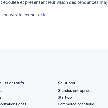
st écoulée et présentent leur vision des tendances maj
English
Svenska
Français
Deutsch
English
France
Malaisie
Français
English
English
简体中文
s pouvez la consulter
ici
.
Gibraltar
Malte
English
English
Grèce
Mexique
English
Español
English
Hongrie
Norvège
English
English
Inde
Nouvelle-Zélande
English
English
Irlande
Pays-Bas
English
Nederlands
English
Italie
Pologne
Italiano
English
English
Japon
Portugal
日本語
English
Português
English
uits et tarifs
Solutions
fs
Grandes entreprises
s
Start-up
orization Boost
Commerce agentique