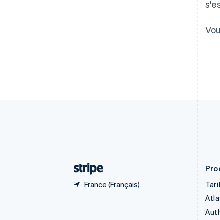
Authorization Boost
s'e
Nederlands
Français
Deutsch
English
Acceptation optimisée
Brésil
Link
Português
English
Paiements accélérés
Vou
Bulgarie
Financial Connections
English
Comptes financiers associés
Canada
English
Français
Chine continentale
简体中文
English
Chypre
English
Croatie
English
Italiano
Danemark
English
Émirats arabes unis
English
Prod
France (Français)
Tari
Atla
Auth