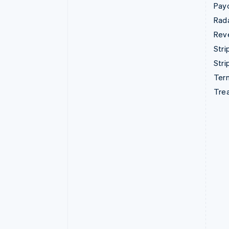
Pay
Rad
Rev
Stri
Stri
Term
Tre