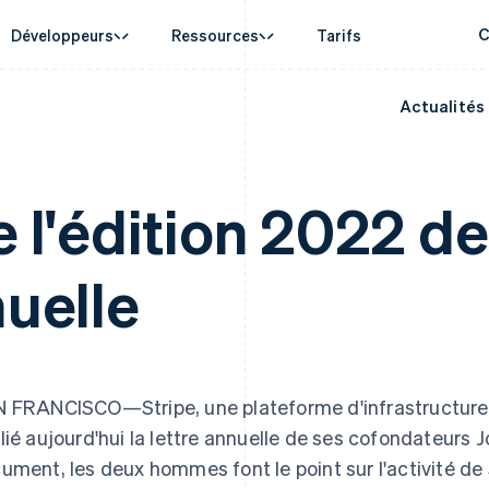
C
Développeurs
Ressources
Tarifs
Actualités
d'usage
de support
Guides
Par secteur
Entreprise
Gestion financière
Plateformes e
e agentique
de l’aide
Accepter les paiements en ligne
Entreprises d'IA
Feuille de route produits
Global Payouts
Connect
onnaies
’assistance gérées
Mettre en place un système de paiement prédéfini
Économie des créateurs
Sessions : conférence annu
Virements à des tiers
Paiements pou
erce
 aux entreprises
Création de plateforme ou de marketplace
Jeux
Carrières
e l'édition 2022 de
Capital
plateformes
 financiers intégrés
Gérer des abonnements
Hôtellerie, voyages et loisi
Communiqués de presse
e
Financement d’entreprise
Treasury for
isation des finances
Proposer une facturation à l'usage
Assurance
Stripe Press
Crypto
Services finan
ses internationales
Émettre des cartes bancaires adossées à des
Médias et divertissements
ments
Wallet, émission de stablecoins
Issuing
nuelle
s dans l’application
stablecoins
Organisations à but non luc
et infrastructure de cartes
Cartes physiqu
laces
Fournir et gérer des services avec des agents
Services aux entreprises
nt
Rampe d'accès à la
financière
Secteur public
cryptomonnaie
rmes
Commerce en ligne
Espagne
Lettonie
taxes
Achats de cryptomonnaie
on
Español
English
intégrables
English
tisée
Estonie
Liechtenstein
 FRANCISCO—Stripe, une plateforme d'infrastructure fi
English
Deutsch
English
sés
États-Unis
Lituanie
lié aujourd'hui la lettre annuelle de ses cofondateurs J
English
Español
简体中文
English
ument, les deux hommes font le point sur l'activité de S
s données
Finlande
Luxembourg