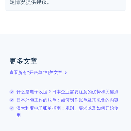
定情况提供建议。
English
Svenska
荷兰
Nederlands
English
加拿大
English
Français
捷克
English
克罗地亚
English
Italiano
拉脱维亚
更多文章
English
立陶宛
查看所有“开账单”相关文章
English
列支敦士登
Deutsch
English
卢森堡
什么是电子收据？日本企业需要注意的优势和关键点
Français
Deutsch
English
日本外包工作的账单：如何制作账单及其包含的内容
罗马尼亚
澳大利亚电子账单指南：规则、要求以及如何开始使
English
马尔他
用
English
马来西亚