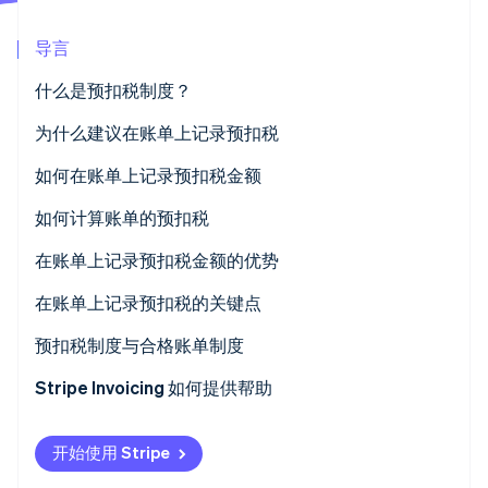
Stripe Sessions 2026
了解 Stripe 如何为 AI 构建经济基础设施。
导言
立即观看
什么是预扣税制度？
需要缴纳预扣税的主要报酬及费用类型
为什么建议在账单上记录预扣税
如何在账单上记录预扣税金额
如何计算账单的预扣税
如果小计不超过 100 万日元
在账单上记录预扣税金额的优势
如果账单金额超过 100 万日元
付款金额确认流程更顺畅
在账单上记录预扣税的关键点
报税时核对更方便
确认报酬金额是否含税
预扣税制度与合格账单制度
将报酬与费用分开
Stripe Invoicing 如何提供帮助
如果预扣税出现小数金额，则向下取整
开始使用 Stripe