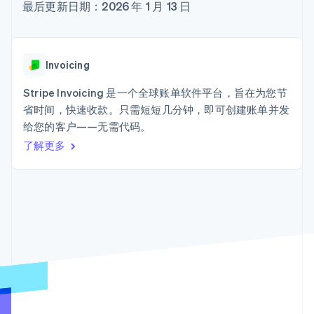
Boost
Stripe Sigma
最后更新日期：2026 年 1 月 13 日
产品路线图
SaaS
支付成功率优
自定义报告
Sessions 年度大会
化
Data Pipeline
招聘
数据同步
Link
资讯中心
加速结账
资源
Stripe Press
Invoicing
按行业
应用集成
Stripe Invoicing 是一个全球账单软件平台，旨在为您节
AI 企业
代码示例
省时间，快速收款。只需短短几分钟，即可创建账单并发
创作者经济
开发者博客
联系
更多
游戏
API 状态
给您的客户——无需代码。
Product roadmap
酒店、旅游与休闲
联系销售
了解未来规划
了解更多
保险
成为合作伙伴
媒体与娱乐
Radar
非营利组织
欺诈防范
专业服务
Atlas
公共部门
初创企业注册
零售
Climate
碳移除
生态系统
合作伙伴
Stripe App Marketplace