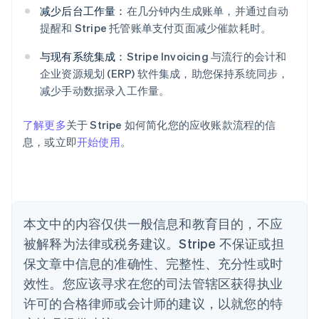
English
减少后台工作量：
在几分钟内生成账单，并通过自动
爱沙尼亚
提醒和 Stripe 托管账单支付页面减少催款耗时。
English
奥地利
与现有系统集成：
Stripe Invoicing 与流行的会计和
Deutsch
English
企业资源规划 (ERP) 软件集成，助您保持系统同步，
澳大利亚
减少手动数据录入工作量。
English
巴西
Português
English
了解更多
关于 Stripe 如何简化您的应收账款流程的信
保加利亚
息，或立即
开始使用
。
English
比利时
Nederlands
Français
Deutsch
English
波兰
English
丹麦
本文中的内容仅供一般信息和教育目的，不应
English
被解释为法律或税务建议。Stripe 不保证或担
德国
保文章中信息的准确性、完整性、充分性或时
Deutsch
English
法国
效性。您应该寻求在您的司法管辖区获得执业
Français
English
许可的合格律师或会计师的建议，以就您的特
芬兰