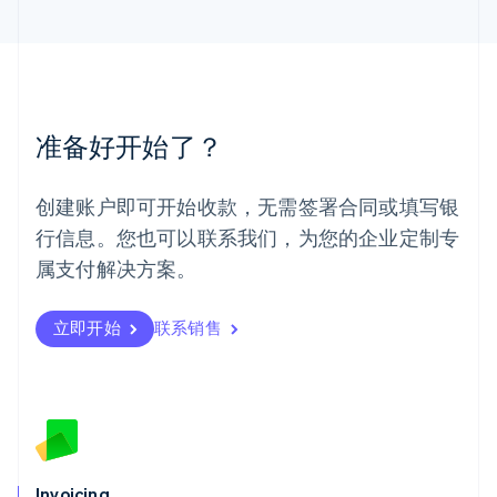
English
简体中文
美国
English
Español
简体中文
墨西哥
Español
English
挪威
准备好开始了？
English
葡萄牙
Português
English
创建账户即可开始收款，无需签署合同或填写银
日本
行信息。您也可以联系我们，为您的企业定制专
日本語
English
瑞典
属支付解决方案。
Svenska
English
瑞士
Deutsch
Français
Italiano
English
立即开始
联系销售
塞浦路斯
English
斯洛伐克
English
斯洛文尼亚
English
Italiano
泰国
Invoicing