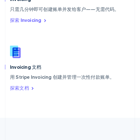
ไทย
English
希腊
只需几分钟即可创建账单并发给客户——无需代码。
English
探索 Invoicing
西班牙
Español
English
新加坡
English
简体中文
新西兰
English
匈牙利
English
Invoicing 文档
意大利
用 Stripe Invoicing 创建并管理一次性付款账单。
Italiano
English
印度
探索文档
English
英国
English
直布罗陀
English
中国内地
简体中文
English
中国香港特别行政区