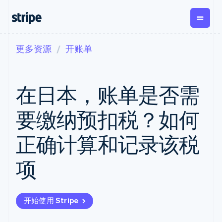
更多资源
开账单
按企业阶段
文档
学习
支付
营收
资金管
平台
理
易市
大型企业
Stripe 文档
博客
Payments
Billing
初创企业
API 参考文档
客户案例
在日本，账单是否需
在线支付
经常性收入
Global
Conn
库与 SDK
指南
Payment links
Metronome
Payouts
Stripe Apps
按用量计费
平台
要缴纳预扣税？如何
无代码支付
Subscriptions
向第三
按应用场景
Checkout
方打款
支持
预构建支付界
订阅管理
Crypto
正确计算和记录该税
指南
智能体商务
面
Invoicing
钱包、
加密货币
获取支持
一次性或定期
Elements
稳定币
电子商务
接受线上付款
托管支持方案
灵活的 UI 组件
账单
项
发行和
嵌入式金融
实施预置结账流程
专业服务
支付方式
Tax
发卡基
财务自动化
构建平台或交易市场
支持 125 种以
销售税和增值
础设施
全球化企业
管理订阅
上
税自动化
应用内支付
提供按用量计费
Terminal
Revenue
开始使用 Stripe
交易市场
发行稳定币支持的支付卡
线下支付
Recognition
公司
资金管理
通过智能体配置和管理服
会计自动化
Authorization
平台
务