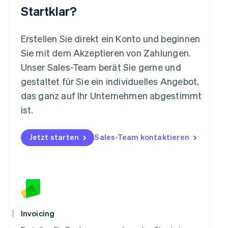
Malta
Startklar?
English
Mexiko
Español
English
Erstellen Sie direkt ein Konto und beginnen
Neuseeland
Sie mit dem Akzeptieren von Zahlungen.
English
Niederlande
Unser Sales-Team berät Sie gerne und
Nederlands
English
gestaltet für Sie ein individuelles Angebot,
Norwegen
das ganz auf Ihr Unternehmen abgestimmt
English
Österreich
ist.
Deutsch
English
Polen
Jetzt starten
Sales-Team kontaktieren
English
Portugal
Português
English
Rumänien
English
Schweden
Svenska
English
Schweiz
Invoicing
Deutsch
Français
Italiano
English