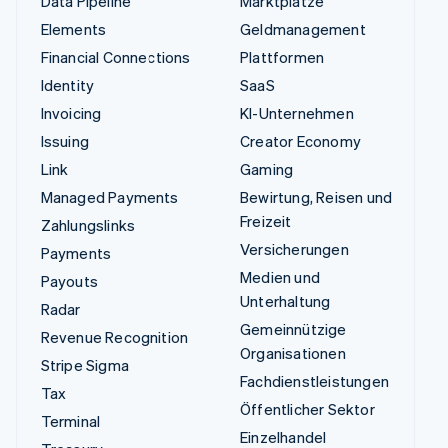
Data Pipeline
Marktplätze
Elements
Geldmanagement
Financial Connections
Plattformen
Identity
SaaS
Invoicing
KI-Unternehmen
Issuing
Creator Economy
Link
Gaming
Managed Payments
Bewirtung, Reisen und
Freizeit
Zahlungslinks
Versicherungen
Payments
Medien und
Payouts
Unterhaltung
Radar
Gemeinnützige
Revenue Recognition
Organisationen
Stripe Sigma
Fachdienstleistungen
Tax
Öffentlicher Sektor
Terminal
Einzelhandel