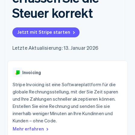
Data Pipeline
Marktplatz auf
Geldmanagement
Zugriff auf mehr als
Datensynchronisierung
Steuer korrekt
Produkt-Roadmap
Grundlagen der
Plattformen
125
Stripe Sessions
Abonnementverwaltung
SaaS
Terminal
Karriere
Zahlungen vor Ort
Newsroom
So setzen Sie
Authorization
Stripe Press
nutzungsbasierte
Jetzt mit Stripe starten
Boost
Abrechnung um
Nach Branche
Optimierung der
Stablecoin-gestützte
Autorisierungsraten
Letzte Aktualisierung: 13. Januar 2026
Karten ausgeben: So
Link
KI-Unternehmen
Kontakt
geht´s
Beschleunigter
Creator Economy
Bereitstellung und
Bezahlvorgang
Gaming
Verwaltung von
Sales-Team
Financial
Bewirtung, Reisen und
Diensten mit Agenten
kontaktieren
Invoicing
Connections
Freizeit
Partner werden
Verbundene
Versicherungen
Stripe Invoicing ist eine Softwareplattform für die
Medien und
Finanzdaten
Unterhaltung
globale Rechnungsstellung, mit der Sie Zeit sparen
Ressourcen
Gemeinnützige
und Ihre Zahlungen schneller akzeptieren können.
Organisationen
Erstellen Sie eine Rechnung und senden Sie sie
App-Integrationen
Fachdienstleistungen
Mehr
Code-Beispiele
Öffentlicher Sektor
innerhalb weniger Minuten an Ihre Kundinnen und
Product roadmap
Entwickler-Blog
Einzelhandel
Kunden – ohne Code.
Ausblick
API-Status
Mehr erfahren
Radar