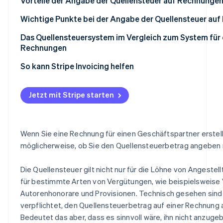
Wenn die Zwischensumme 1 Million Yen oder weniger be
Vorteile der Angabe der Quellensteuer auf Rechnunge
Wenn die Rechnung mehr als 1 Million Yen beträgt
Die Überprüfung der Zahlungsbeträge verläuft reibung
Wichtige Punkte bei der Angabe der Quellensteuer au
Die Überprüfung bei der Einreichung der Steuererklärun
Sicherstellen, ob der Vergütungsbetrag als inklusive od
Das Quellensteuersystem im Vergleich zum System für q
Steuer behandelt werden soll
Rechnungen
Getrennte Angabe von Vergütung und Ausgaben
So kann Stripe Invoicing helfen
Bei einem Bruchteilbetrag der Quellensteuer abrunden
Jetzt mit Stripe starten
Wenn Sie eine Rechnung für einen Geschäftspartner erstell
möglicherweise, ob Sie den Quellensteuerbetrag angebe
Die Quellensteuer gilt nicht nur für die Löhne von Angestel
für bestimmte Arten von Vergütungen, wie beispielsweise
Autorenhonorare und Provisionen. Technisch gesehen sind 
verpflichtet, den Quellensteuerbetrag auf einer Rechnung
Bedeutet das aber, dass es sinnvoll wäre, ihn nicht anzuge