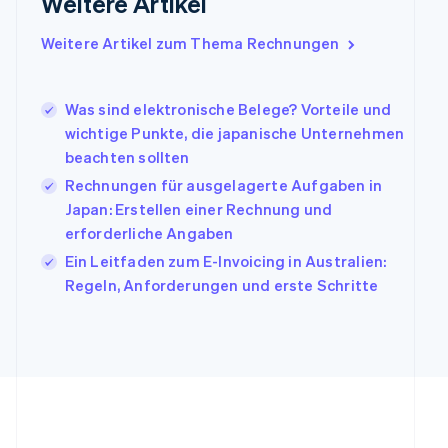
Weitere Artikel
Indien
English
Weitere Artikel zum Thema Rechnungen
Irland
English
Italien
Was sind elektronische Belege? Vorteile und
Italiano
English
Japan
wichtige Punkte, die japanische Unternehmen
日本語
English
beachten sollten
Kanada
Rechnungen für ausgelagerte Aufgaben in
English
Français
Japan: Erstellen einer Rechnung und
Kroatien
English
Italiano
erforderliche Angaben
Lettland
Ein Leitfaden zum E-Invoicing in Australien:
English
Regeln, Anforderungen und erste Schritte
Liechtenstein
Deutsch
English
Litauen
English
Luxemburg
Français
Deutsch
English
Malaysia
English
简体中文