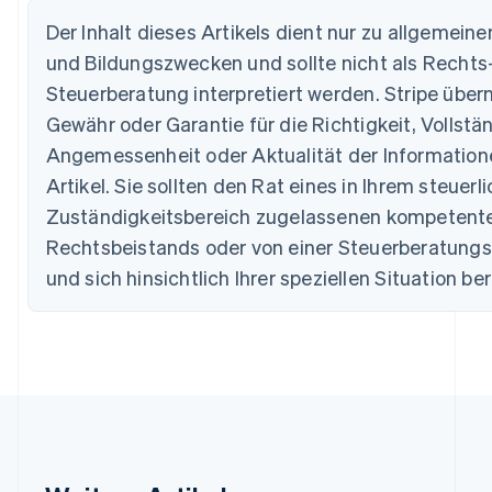
Belgien
Der Inhalt dieses Artikels dient nur zu allgemein
Nederlands
Français
Deutsch
English
Brasilien
und Bildungszwecken und sollte nicht als Rechts
Português
English
Steuerberatung interpretiert werden. Stripe übe
Bulgarien
Gewähr oder Garantie für die Richtigkeit, Vollstän
English
Dänemark
Angemessenheit oder Aktualität der Information
English
Artikel. Sie sollten den Rat eines in Ihrem steuerl
Deutschland
Deutsch
English
Zuständigkeitsbereich zugelassenen kompetent
Estland
Rechtsbeistands oder von einer Steuerberatungss
English
Festlandchina
und sich hinsichtlich Ihrer speziellen Situation be
简体中文
English
Finnland
English
Svenska
Frankreich
Français
English
Gibraltar
English
Griechenland
English