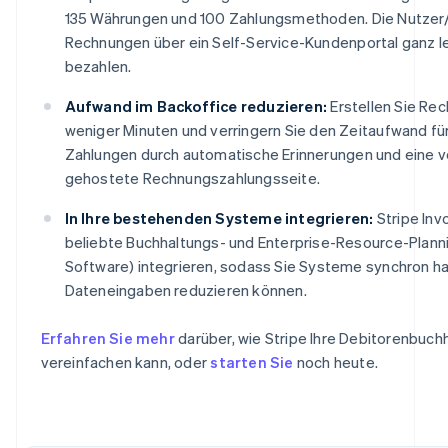
135 Währungen und 100 Zahlungsmethoden. Die Nutzer
Rechnungen über ein Self-Service-Kundenportal ganz le
bezahlen.
Aufwand im Backoffice reduzieren:
Erstellen Sie Re
weniger Minuten und verringern Sie den Zeitaufwand fü
Zahlungen durch automatische Erinnerungen und eine v
gehostete Rechnungszahlungsseite.
In Ihre bestehenden Systeme integrieren:
Stripe Invo
beliebte Buchhaltungs- und Enterprise-Resource-Plann
Software) integrieren, sodass Sie Systeme synchron ha
Dateneingaben reduzieren können.
Erfahren Sie mehr
darüber, wie Stripe Ihre Debitorenbuch
vereinfachen kann, oder
starten Sie
noch heute.
Australien
English