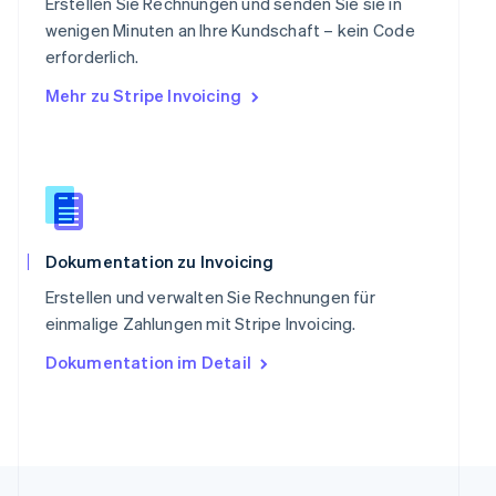
Singapur
Erstellen Sie Rechnungen und senden Sie sie in
English
简体中文
wenigen Minuten an Ihre Kundschaft – kein Code
Slowakei
erforderlich.
English
Mehr zu Stripe Invoicing
Slowenien
English
Italiano
Sonderverwaltungsregion Hongkong,
China
English
简体中文
Spanien
Español
English
Thailand
Dokumentation zu Invoicing
ไทย
English
Erstellen und verwalten Sie Rechnungen für
Tschechische Republik
einmalige Zahlungen mit Stripe Invoicing.
English
Ungarn
Dokumentation im Detail
English
Vereinigte Arabische Emirate
English
Vereinigte Staaten
English
Español
简体中文
Vereinigtes Königreich