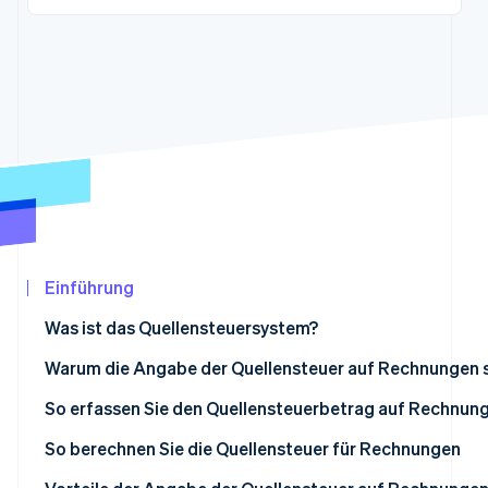
Betrugsprävention
Ecosystem
Atlas
Start-up-Gründung
Partner
Stripe App-Marktplatz
Climate
CO₂-Entnahme
Stripe-Sessions 2026
Erfahren Sie, wie Stripe Lösungen für die Wirtschaf
Jetzt ansehen
Einführung
Was ist das Quellensteuersystem?
Die wichtigsten Arten von Vergütungen und Honoraren, 
Warum die Angabe der Quellensteuer auf Rechnungen si
Quellensteuer unterliegen
So erfassen Sie den Quellensteuerbetrag auf Rechnun
So berechnen Sie die Quellensteuer für Rechnungen