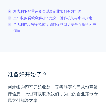
English
列支敦士登
澳大利亚的营运资金以及企业如何有效管理
Deutsch
English
卢森堡
企业收购贷款全解析：定义、运作机制与申请指南
Français
Deutsch
English
意大利电商安全指南：如何保护网店安全并赢得客户
罗马尼亚
信任
English
马尔他
English
马来西亚
English
简体中文
美国
English
Español
简体中文
墨西哥
Español
English
准备好开始了？
挪威
English
葡萄牙
创建账户即可开始收款，无需签署合同或填写银
Português
English
行信息。您也可以联系我们，为您的企业定制专
日本
日本語
English
属支付解决方案。
瑞典