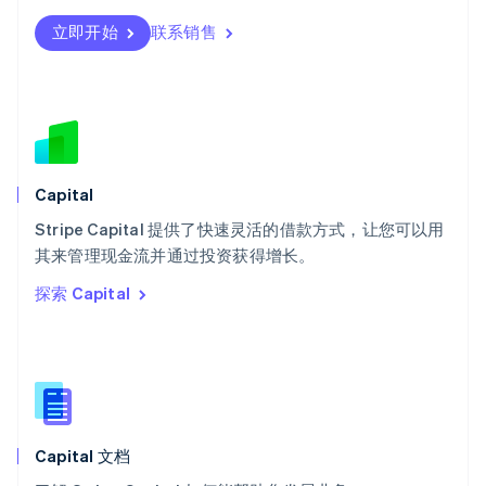
Svenska
English
瑞士
立即开始
联系销售
Deutsch
Français
Italiano
English
塞浦路斯
English
斯洛伐克
English
斯洛文尼亚
English
Italiano
Capital
泰国
ไทย
English
Stripe Capital 提供了快速灵活的借款方式，让您可以用
希腊
其来管理现金流并通过投资获得增长。
English
探索 Capital
西班牙
Español
English
新加坡
English
简体中文
新西兰
English
匈牙利
English
Capital 文档
意大利