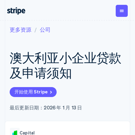
更多资源
公司
按企业阶段
文档
学习
支付
营收
资金管
平台
理
易市
大型企业
Stripe 文档
博客
Payments
Billing
初创企业
API 参考文档
客户案例
澳大利亚小企业贷款
在线支付
经常性收入
Global
Conn
库与 SDK
指南
Payment links
Metronome
Payouts
Stripe Apps
按用量计费
平台
及申请须知
无代码支付
Subscriptions
向第三
按应用场景
Checkout
方打款
支持
预构建支付界
订阅管理
Crypto
指南
智能体商务
面
Invoicing
钱包、
加密货币
获取支持
一次性或定期
Elements
开始使用 Stripe
稳定币
电子商务
接受线上付款
托管支持方案
灵活的 UI 组件
账单
发行和
嵌入式金融
实施预置结账流程
专业服务
Payment
Tax
发卡基
财务自动化
构建平台或交易市场
最后更新日期：2026 年 1 月 13 日
methods
销售税和增值
础设施
全球化企业
管理订阅
接入 125+ 种支
税自动化
应用内支付
提供按用量计费
付方式
Revenue
交易市场
发行稳定币支持的支付卡
Terminal
Recognition
公司
资金管理
通过智能体配置和管理服
线下支付
会计自动化
Capital
平台
务