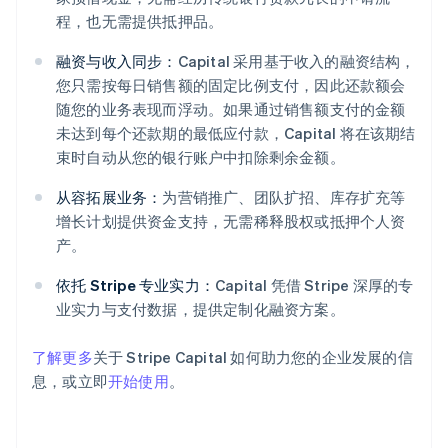
程，也无需提供抵押品。
融资与收入同步：
Capital 采用基于收入的融资结构，
您只需按每日销售额的固定比例支付，因此还款额会
随您的业务表现而浮动。如果通过销售额支付的金额
未达到每个还款期的最低应付款，Capital 将在该期结
阿联酋
束时自动从您的银行账户中扣除剩余金额。
English
爱尔兰
从容拓展业务：
为营销推广、团队扩招、库存扩充等
English
增长计划提供资金支持，无需稀释股权或抵押个人资
爱沙尼亚
产。
English
奥地利
依托 Stripe 专业实力：
Capital 凭借 Stripe 深厚的专
Deutsch
English
业实力与支付数据，提供定制化融资方案。
澳大利亚
English
巴西
了解更多
关于 Stripe Capital 如何助力您的企业发展的信
Português
English
息，或立即
开始使用
。
保加利亚
English
比利时