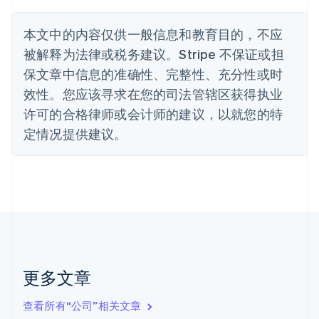
Nederlands
Français
Deutsch
English
波兰
本文中的内容仅供一般信息和教育目的，不应
English
丹麦
被解释为法律或税务建议。Stripe 不保证或担
English
保文章中信息的准确性、完整性、充分性或时
德国
效性。您应该寻求在您的司法管辖区获得执业
Deutsch
English
法国
许可的合格律师或会计师的建议，以就您的特
Français
English
定情况提供建议。
芬兰
English
Svenska
荷兰
Nederlands
English
加拿大
English
Français
捷克
English
克罗地亚
English
Italiano
更多文章
拉脱维亚
English
查看所有“公司”相关文章
立陶宛