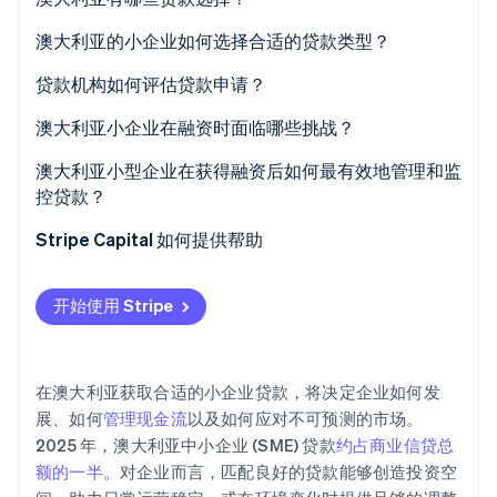
Stripe Sessions 2026
银行
澳大利亚的小企业如何选择合适的贷款类型？
了解 Stripe 如何为 AI 构建经济基础设施。
立即观看
在线非银行贷款机构
从用途出发
贷款机构如何评估贷款申请？
点对点平台
评估还款能力
品格 (Character)
澳大利亚小企业在融资时面临哪些挑战？
政府支持的项目
评估抵押品
偿债能力 (Capacity)
澳大利亚小型企业在获得融资后如何最有效地管理和监
控贷款？
账单融资
考虑企业存续时间和经营记录
资本 (Capital)
Stripe Capital 如何提供帮助
企业现金预支与基于收入的融资
抵押品 (Collateral)
条件 (Conditions)
开始使用 Stripe
在澳大利亚获取合适的小企业贷款，将决定企业如何发
展、如何
管理现金流
以及如何应对不可预测的市场。
2025 年，澳大利亚中小企业 (SME) 贷款
约占商业信贷总
额的一半
。对企业而言，匹配良好的贷款能够创造投资空