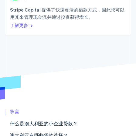
Authorization
Stripe Sigma
产品路线图
SaaS
Boost
自定义报告
Sessions 年度大会
Stripe Capital 提供了快速灵活的借款方式，因此您可以
支付成功率优
Data Pipeline
招聘
用其来管理现金流并通过投资获得增长。
化
数据同步
资讯中心
Link
资源
了解更多
Stripe Press
加速结账
按行业
应用集成
AI 企业
代码示例
创作者经济
开发者博客
联系
游戏
API 状态
更多
酒店、旅游与休闲
联系销售
Product roadmap
保险
成为合作伙伴
了解未来规划
媒体与娱乐
非营利组织
Radar
专业服务
欺诈防范
公共部门
Atlas
零售
初创企业注册
Climate
碳移除
导言
生态系统
什么是澳大利亚的小企业贷款？
合作伙伴
Stripe App Marketplace
澳大利亚有哪些贷款选择？