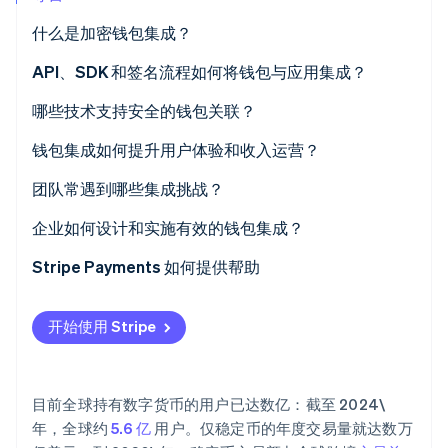
什么是加密钱包集成？
Stripe Sessions 2026
了解 Stripe 如何为 AI 构建经济基础设施。
立即观看
API、SDK 和签名流程如何将钱包与应用集成？
API
哪些技术支持安全的钱包关联？
SDK
加密通道与密钥处理
钱包集成如何提升用户体验和收入运营？
签名流程
强化审批防护层级
更好的用户体验
团队常遇到哪些集成挑战？
多方计算与阈值签名
接触更多客户
安全与密钥相关暴露
企业如何设计和实施有效的钱包集成？
协议、标准与保障机制
收入团队的工作量减少
钱包与网络之间割裂分散的用户体验
从用例出发
Stripe Payments 如何提供帮助
安全与合规
合规界限转移
选择合适的钱包模式
开始使用 Stripe
提前嵌入安全与合规设计
检验现实
目前全球持有数字货币的用户已达数亿：截至 2024\
年，全球约
5.6 亿
用户。仅稳定币的年度交易量就达数万