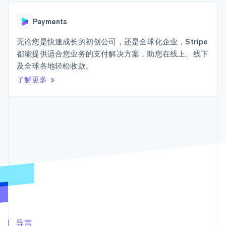
Authorization
Stripe Sigma
产品路线图
SaaS
Boost
自定义报告
Sessions 年度大会
支付成功率优
Data Pipeline
Payments
招聘
化
数据同步
资讯中心
Link
资源
无论您是快速成长的初创公司，还是全球化企业，Stripe
Stripe Press
加速结账
按行业
都能提供适合您业务的支付解决方案，助您在线上、线下
应用集成
及全球各地轻松收款。
AI 企业
代码示例
创作者经济
开发者博客
了解更多
联系
游戏
API 状态
更多
酒店、旅游与休闲
联系销售
Product roadmap
保险
成为合作伙伴
了解未来规划
媒体与娱乐
非营利组织
Radar
专业服务
欺诈防范
公共部门
Atlas
零售
初创企业注册
Climate
碳移除
生态系统
合作伙伴
Stripe App Marketplace
导言