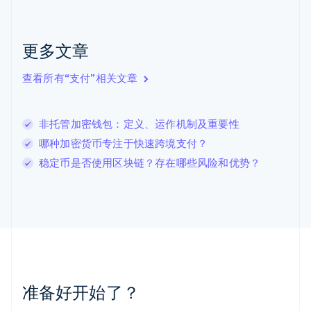
克罗地亚
English
Italiano
拉脱维亚
更多文章
English
立陶宛
查看所有“支付”相关文章
English
列支敦士登
Deutsch
English
卢森堡
非托管加密钱包：定义、运作机制及重要性
Français
Deutsch
English
哪种加密货币专注于快速跨境支付？
罗马尼亚
稳定币是否使用区块链？存在哪些风险和优势？
English
马尔他
English
马来西亚
English
简体中文
美国
English
Español
简体中文
墨西哥
Español
English
准备好开始了？
挪威
English