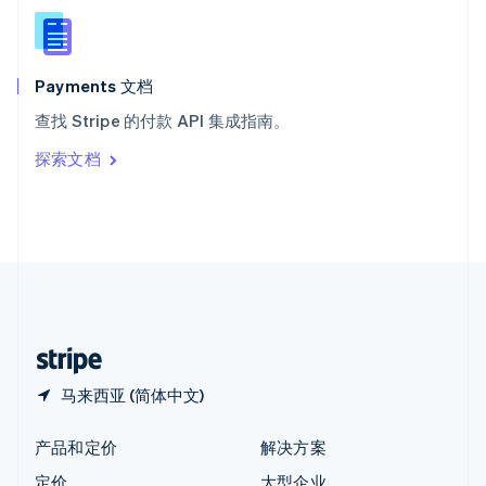
新西兰
English
匈牙利
English
Payments 文档
意大利
查找 Stripe 的付款 API 集成指南。
Italiano
English
印度
探索文档
English
英国
English
直布罗陀
English
中国内地
简体中文
English
中国香港特别行政区
English
简体中文
马来西亚 (简体中文)
产品和定价
解决方案
定价
大型企业