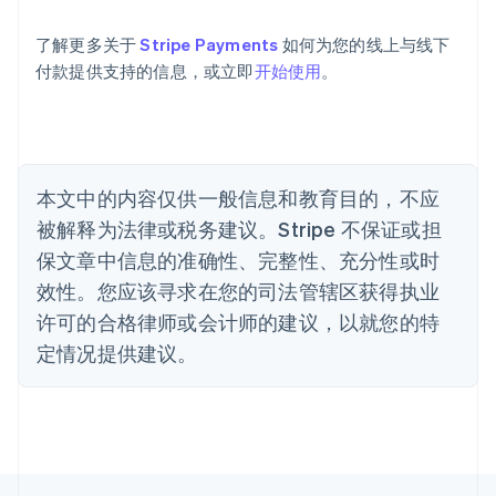
巴西
Português
English
了解更多关于
Stripe Payments
如何为您的线上与线下
保加利亚
付款提供支持的信息，或立即
开始使用
。
English
比利时
Nederlands
Français
Deutsch
English
波兰
English
丹麦
本文中的内容仅供一般信息和教育目的，不应
English
被解释为法律或税务建议。Stripe 不保证或担
德国
保文章中信息的准确性、完整性、充分性或时
Deutsch
English
法国
效性。您应该寻求在您的司法管辖区获得执业
Français
English
许可的合格律师或会计师的建议，以就您的特
芬兰
定情况提供建议。
English
Svenska
荷兰
Nederlands
English
加拿大
English
Français
捷克
English