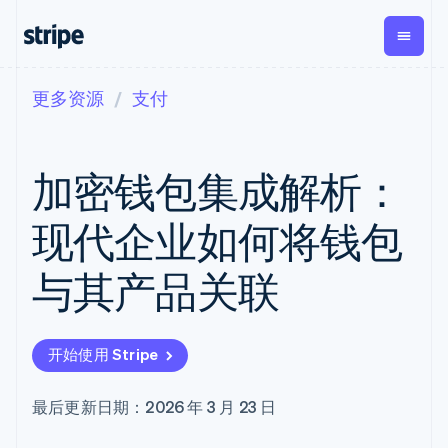
更多资源
支付
按企业阶段
文档
学习
支付
营收
资金管
平台
理
易市
大型企业
Stripe 文档
博客
Payments
Billing
初创企业
API 参考文档
客户案例
加密钱包集成解析：
在线支付
经常性收入
Global
Conn
库与 SDK
指南
Payment links
Metronome
Payouts
Stripe Apps
按用量计费
平台
现代企业如何将钱包
无代码支付
Subscriptions
向第三
按应用场景
Checkout
方打款
支持
预构建支付界
订阅管理
Crypto
与其产品关联
指南
智能体商务
面
Invoicing
钱包、
加密货币
获取支持
一次性或定期
Elements
稳定币
电子商务
接受线上付款
托管支持方案
灵活的 UI 组件
账单
发行和
嵌入式金融
实施预置结账流程
专业服务
Payment
Tax
发卡基
开始使用 Stripe
财务自动化
构建平台或交易市场
methods
销售税和增值
础设施
全球化企业
管理订阅
接入 125+ 种支
税自动化
应用内支付
提供按用量计费
付方式
Revenue
最后更新日期：2026 年 3 月 23 日
交易市场
发行稳定币支持的支付卡
Terminal
Recognition
公司
资金管理
通过智能体配置和管理服
线下支付
会计自动化
平台
务