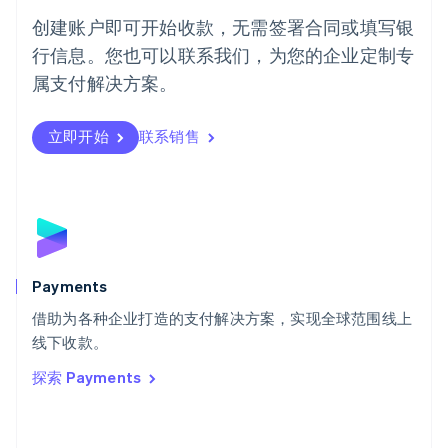
葡萄牙
创建账户即可开始收款，无需签署合同或填写银
Português
English
行信息。您也可以联系我们，为您的企业定制专
日本
日本語
English
属支付解决方案。
瑞典
Svenska
English
瑞士
立即开始
联系销售
Deutsch
Français
Italiano
English
塞浦路斯
English
斯洛伐克
English
斯洛文尼亚
English
Italiano
Payments
泰国
ไทย
English
借助为各种企业打造的支付解决方案，实现全球范围线上
希腊
线下收款。
English
探索 Payments
西班牙
Español
English
新加坡
English
简体中文