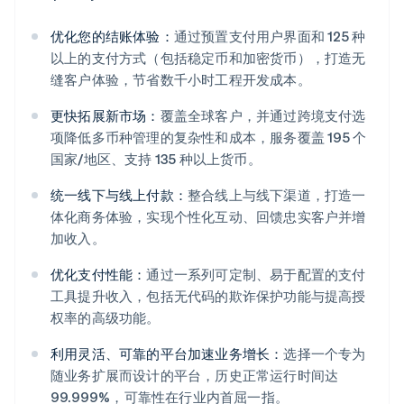
优化您的结账体验：
通过预置支付用户界面和 125 种
以上的支付方式（包括稳定币和加密货币），打造无
缝客户体验，节省数千小时工程开发成本。
更快拓展新市场：
覆盖全球客户，并通过跨境支付选
项降低多币种管理的复杂性和成本，服务覆盖 195 个
国家/地区、支持 135 种以上货币。
统一线下与线上付款：
整合线上与线下渠道，打造一
体化商务体验，实现个性化互动、回馈忠实客户并增
阿联酋
加收入。
English
爱尔兰
优化支付性能：
通过一系列可定制、易于配置的支付
English
工具提升收入，包括无代码的欺诈保护功能与提高授
爱沙尼亚
权率的高级功能。
English
奥地利
利用灵活、可靠的平台加速业务增长：
选择一个专为
Deutsch
English
随业务扩展而设计的平台，历史正常运行时间达
澳大利亚
99.999%，可靠性在行业内首屈一指。
English