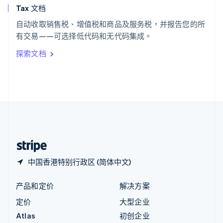
Tax 文档
匈牙利
English
自动收取销售税、增值税和商品及服务税，并报告您的所
意大利
有交易——可选择低代码和无代码集成。
Italiano
English
印度
探索文档
English
英国
English
直布罗陀
English
中国内地
简体中文
English
中国香港特别行政区
English
简体中文
中国香港特别行政区 (简体中文)
产品和定价
解决方案
定价
大型企业
Atlas
初创企业