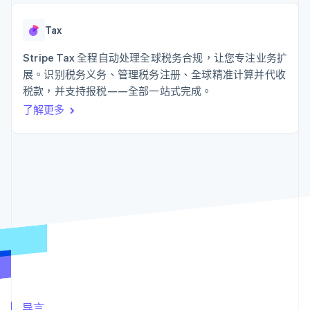
接入 125+ 种支
Stripe Sigma
产品路线图
SaaS
付方式
自定义报告
Sessions 年度大会
Authorization
Data Pipeline
Tax
招聘
Boost
数据同步
资讯中心
支付成功率优
资源
Stripe Tax 全程自动处理全球税务合规，让您专注业务扩
Stripe Press
化
按行业
展。识别税务义务、管理税务注册、全球精准计算并代收
Link
应用集成
税款，并支持报税——全部一站式完成。
加速结账
AI 企业
代码示例
创作者经济
开发者博客
联系
了解更多
游戏
API 状态
酒店、旅游与休闲
联系销售
保险
成为合作伙伴
更多
媒体与娱乐
Product roadmap
非营利组织
了解未来规划
专业服务
公共部门
Radar
零售
欺诈防范
Atlas
初创企业注册
生态系统
Climate
碳移除
合作伙伴
Stripe App Marketplace
导言