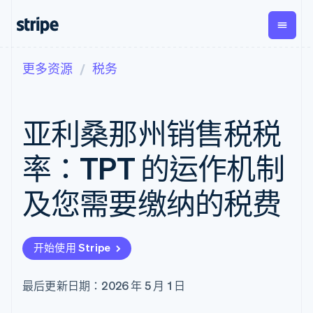
更多资源
税务
按企业阶段
文档
学习
支付
营收
资金管
平台
理
易市
大型企业
Stripe 文档
博客
Payments
Billing
初创企业
API 参考文档
客户案例
亚利桑那州销售税税
在线支付
经常性收入
Global
Conn
库与 SDK
指南
Managed
Metronome
Payouts
Stripe Apps
Payments
按用量计费
平台
率：TPT 的运作机制
备案商家解决
Subscriptions
向第三
按应用场景
方案
方打款
支持
订阅管理
Payment links
Crypto
及您需要缴纳的税费
指南
智能体商务
Invoicing
钱包、
加密货币
获取支持
无代码支付
一次性或定期
稳定币
电子商务
接受线上付款
托管支持方案
Checkout
账单
发行和
嵌入式金融
实施预置结账流程
专业服务
预构建支付界
Tax
发卡基
开始使用 Stripe
财务自动化
构建平台或交易市场
面
销售税和增值
础设施
全球化企业
管理订阅
Elements
税自动化
应用内支付
提供按用量计费
灵活的 UI 组件
Revenue
最后更新日期：2026 年 5 月 1 日
交易市场
发行稳定币支持的支付卡
Payment
Recognition
公司
资金管理
通过智能体配置和管理服
methods
会计自动化
平台
务