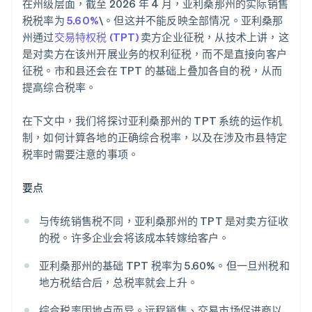
在州级层面，截至 2026 年 4 月，亚利桑那州的实际销售
税税率为
5.60%
\。但这并不能反映全部情况。亚利桑那
州通过
交易特权税 (TPT)
卖方企业征税，从技术上讲，这
是对卖方在该州开展业务的权利征税，而不是直接向客户
征税。市和县还会在 TPT 的基础上叠加各自的税，从而
提高综合税率。
在下文中，我们将探讨亚利桑那州的 TPT 系统的运作机
制，如何计算各地的正确综合税率，以及在涉及市县特定
税率时需要注意的事项。
要点
与传统销售税不同，亚利桑那州的 TPT 是对卖方征收
的税。许多企业会将该成本转嫁给客户。
亚利桑那州的基础 TPT 税率为 5.60%。但一旦州税和
地方税结合后，总税率就会上升。
综合税率因地点而异。远程销售、交易市场促进商以