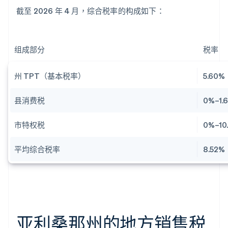
截至 2026 年 4 月，综合税率的构成如下：
组成部分
税率
州 TPT（基本税率）
5.60%
县消费税
0%–1.
市特权税
0%–10
平均综合税率
8.52%
亚利桑那州的地方销售税