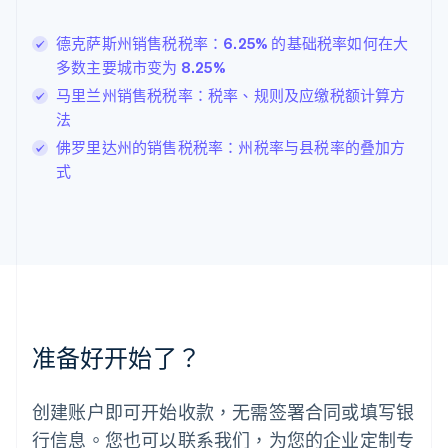
拉脱维亚
English
德克萨斯州销售税税率：6.25% 的基础税率如何在大
立陶宛
多数主要城市变为 8.25%
English
马里兰州销售税税率：税率、规则及应缴税额计算方
列支敦士登
Deutsch
English
法
卢森堡
佛罗里达州的销售税税率：州税率与县税率的叠加方
Français
Deutsch
English
式
罗马尼亚
English
马尔他
English
马来西亚
English
简体中文
美国
English
Español
简体中文
墨西哥
准备好开始了？
Español
English
挪威
English
创建账户即可开始收款，无需签署合同或填写银
葡萄牙
行信息。您也可以联系我们，为您的企业定制专
Português
English