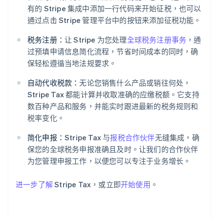
有的 Stripe 集成中添加一行代码来开始征税，也可以
通过点击 Stripe 管理平台中的按钮来添加征税功能。
税务注册：
让 Stripe 为您处理
全球税务注册事务
，通
过预填申请信息简化流程，节省时间成本的同时，确
保轻松遵循当地法规要求。
自动代收税款：
无论您销售什么产品或销往何处，
Stripe Tax 都能计算并收取准确的应缴税额。它支持
数百种产品和服务，并能实时跟进最新的税务规则和
阿联酋
税率变化。
English
爱尔兰
简化申报：
Stripe Tax 与
报税合作伙伴
无缝集成，确
English
爱沙尼亚
保您的全球税务申报准确且及时。让我们的合作伙伴
English
为您管理申报工作，以便您可以专注于业务增长。
奥地利
Deutsch
English
进一步了解
Stripe Tax，或立即
开始使用
。
澳大利亚
English
巴西
Português
English