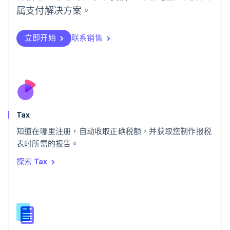
日本
属支付解决方案。
日本語
English
瑞典
立即开始
联系销售
Svenska
English
瑞士
Deutsch
Français
Italiano
English
塞浦路斯
English
斯洛伐克
English
斯洛文尼亚
Tax
English
Italiano
知道在哪里注册，自动收取正确税额，并获取您制作报税
泰国
ไทย
English
表时所需的报告。
希腊
探索 Tax
English
西班牙
Español
English
新加坡
English
简体中文
新西兰
English