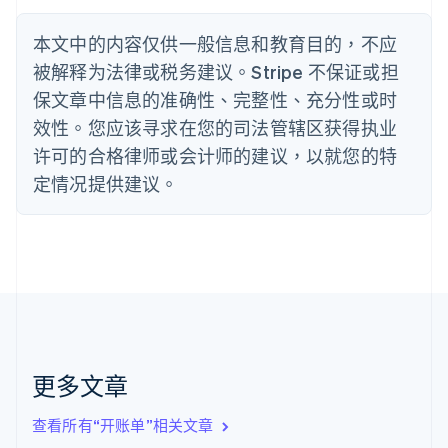
保加利亚
English
本文中的内容仅供一般信息和教育目的，不应
比利时
被解释为法律或税务建议。Stripe 不保证或担
Nederlands
Français
Deutsch
English
波兰
保文章中信息的准确性、完整性、充分性或时
English
效性。您应该寻求在您的司法管辖区获得执业
丹麦
许可的合格律师或会计师的建议，以就您的特
English
德国
定情况提供建议。
Deutsch
English
法国
Français
English
芬兰
English
Svenska
荷兰
Nederlands
English
加拿大
English
Français
更多文章
捷克
English
克罗地亚
查看所有“开账单”相关文章
English
Italiano