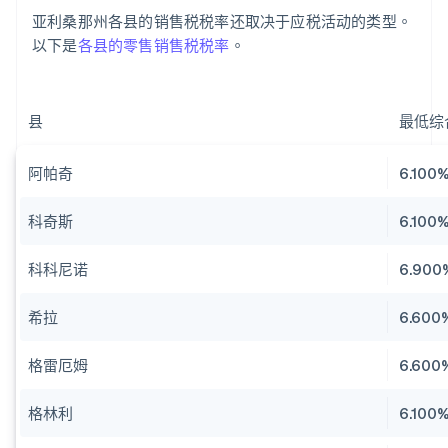
亚利桑那州各县的销售税税率还取决于应税活动的类型。
以下是
各县的零售销售税税率
。
县
最低综
阿帕奇
6.100
科奇斯
6.100
科科尼诺
6.900
希拉
6.600
格雷厄姆
6.600
格林利
6.100