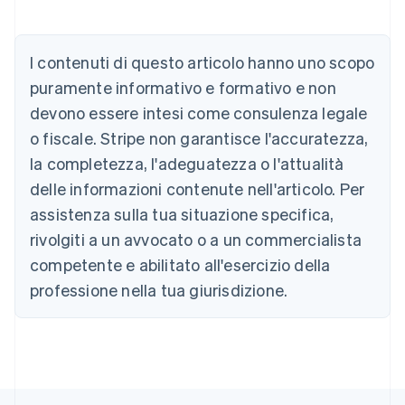
I contenuti di questo articolo hanno uno scopo
puramente informativo e formativo e non
devono essere intesi come consulenza legale
o fiscale. Stripe non garantisce l'accuratezza,
Australia
la completezza, l'adeguatezza o l'attualità
English
Austria
delle informazioni contenute nell'articolo. Per
Deutsch
English
assistenza sulla tua situazione specifica,
Belgio
rivolgiti a un avvocato o a un commercialista
Nederlands
Français
Deutsch
English
Brasile
competente e abilitato all'esercizio della
Português
English
professione nella tua giurisdizione.
Bulgaria
English
Canada
English
Français
Cina continentale
简体中文
English
Cipro