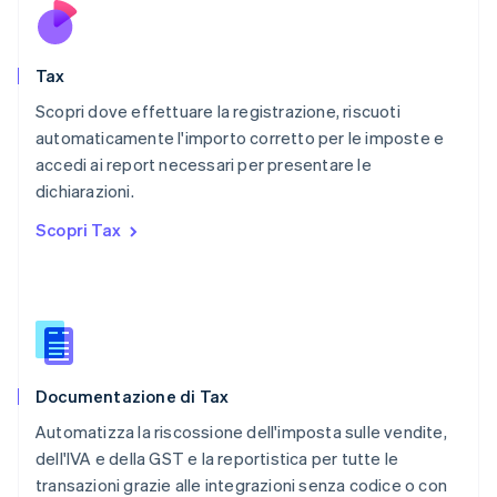
English
Paesi Bassi
Nederlands
English
Tax
Polonia
English
Scopri dove effettuare la registrazione, riscuoti
Portogallo
automaticamente l'importo corretto per le imposte e
Português
English
accedi ai report necessari per presentare le
RAS di Hong Kong, Cina
dichiarazioni.
English
简体中文
Regno Unito
Scopri Tax
English
Repubblica Ceca
English
Romania
English
Singapore
English
简体中文
Documentazione di Tax
Slovacchia
English
Automatizza la riscossione dell'imposta sulle vendite,
Slovenia
dell'IVA e della GST e la reportistica per tutte le
English
Italiano
transazioni grazie alle integrazioni senza codice o con
Spagna