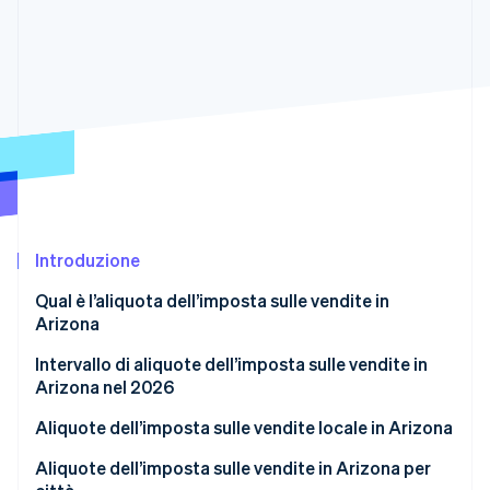
Scopri cosa ti aspetta
Radar
Ecosistema
Prevenzione delle frodi
Partner
Atlas
Stripe App Marketplace
Costituzione di start-up
Climate
Rimozione del carbonio
Identity
Verifica online dell'identità
Introduzione
Qual è l’aliquota dell’imposta sulle vendite in
Arizona
Stripe Sessions 2026
Intervallo di aliquote dell’imposta sulle vendite in
Scopri come Stripe sta costruendo l'infrastruttura economi
Arizona nel 2026
Guarda ora
Aliquote dell’imposta sulle vendite locale in Arizona
Aliquote dell’imposta sulle vendite in Arizona per