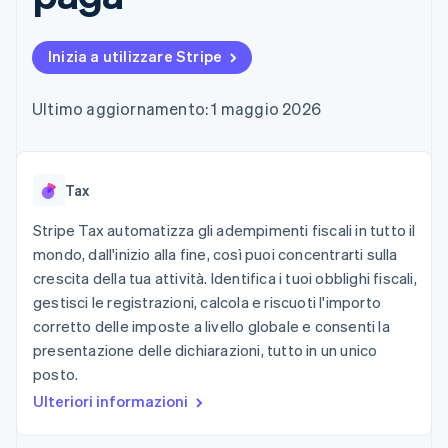
utente
Automazione
Gestione del denaro
Gestire gli
flessibile
Metodi di
della contabilità
Roadmap del prodotto
Piattaforme
abbonamenti
pagamento
Stripe Sigma
Conferenza annuale
SaaS
Offrire addebiti in base
Inizia a utilizzare Stripe
Accesso a
Report
Sessions
all'utilizzo
oltre 125
personalizzati
Lavora con noi
Emettere carte
Terminal
Data Pipeline
Sala stampa
garantite da stablecoin
Ultimo aggiornamento: 1 maggio 2026
Pagamenti di
Sincronizzazione
Stripe Press
Per settore
persona
dei dati
Esegui il provisioning e
Authorization
gestisci i servizi con gli
Boost
Aziende di IA
agenti
Accettazione
Tax
Creator economy
Recapiti
ottimizzata
Gaming
Link
Ospitalità, viaggi e
Stripe Tax automatizza gli adempimenti fiscali in tutto il
Contattaci
Pagamento
tempo libero
Diventa nostro partner
mondo, dall'inizio alla fine, così puoi concentrarti sulla
Risorse
Assicurazione
accelerato
crescita della tua attività. Identifica i tuoi obblighi fiscali,
Media e
Financial
intrattenimento
Integrazioni app
gestisci le registrazioni, calcola e riscuoti l'importo
Connections
Organizzazioni non
Esempi di codice
Conti finanziari
corretto delle imposte a livello globale e consenti la
profit
Blog per sviluppatori
collegati
presentazione delle dichiarazioni, tutto in un unico
Servizi professionali
Stato dell'API
Pubblica
posto.
amministrazione
Ulteriori informazioni
Commercio al dettaglio
Altro
Product roadmap