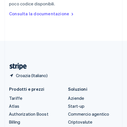
poco codice disponibili.
Español
English
Stati Uniti
Consulta la documentazione
English
Español
简体中文
Svezia
Svenska
English
Svizzera
Deutsch
Français
Italiano
English
Thailandia
ไทย
English
Ungheria
English
Croazia (Italiano)
Prodotti e prezzi
Soluzioni
Tariffe
Aziende
Atlas
Start-up
Authorization Boost
Commercio agentico
Billing
Criptovalute