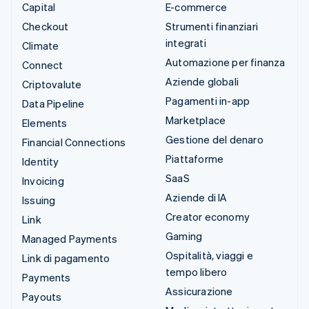
Capital
E-commerce
Checkout
Strumenti finanziari
integrati
Climate
Automazione per finanza
Connect
Aziende globali
Criptovalute
Pagamenti in-app
Data Pipeline
Marketplace
Elements
Gestione del denaro
Financial Connections
Piattaforme
Identity
SaaS
Invoicing
Aziende di IA
Issuing
Creator economy
Link
Gaming
Managed Payments
Ospitalità, viaggi e
Link di pagamento
tempo libero
Payments
Assicurazione
Payouts