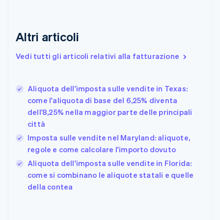
English
Croazia
English
Italiano
Altri articoli
Danimarca
English
Vedi tutti gli articoli relativi alla fatturazione
Emirati Arabi Uniti
English
Estonia
English
Aliquota dell'imposta sulle vendite in Texas:
come l'aliquota di base del 6,25% diventa
Finlandia
English
Svenska
dell'8,25% nella maggior parte delle principali
Francia
città
Français
English
Imposta sulle vendite nel Maryland: aliquote,
Germania
regole e come calcolare l'importo dovuto
Deutsch
English
Giappone
Aliquota dell'imposta sulle vendite in Florida:
日本語
English
come si combinano le aliquote statali e quelle
Gibilterra
della contea
English
Grecia
English
India