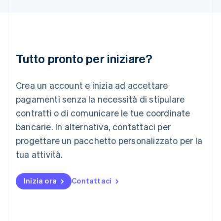
English
Irlanda
English
Italia
Italiano
English
Tutto pronto per iniziare?
Lettonia
English
Liechtenstein
Crea un account e inizia ad accettare
Deutsch
English
Lituania
pagamenti senza la necessità di stipulare
English
contratti o di comunicare le tue coordinate
Lussemburgo
bancarie. In alternativa, contattaci per
Français
Deutsch
English
progettare un pacchetto personalizzato per la
Malaysia
English
简体中文
tua attività.
Malta
English
Messico
Inizia ora
Contattaci
Español
English
Norvegia
English
Nuova Zelanda