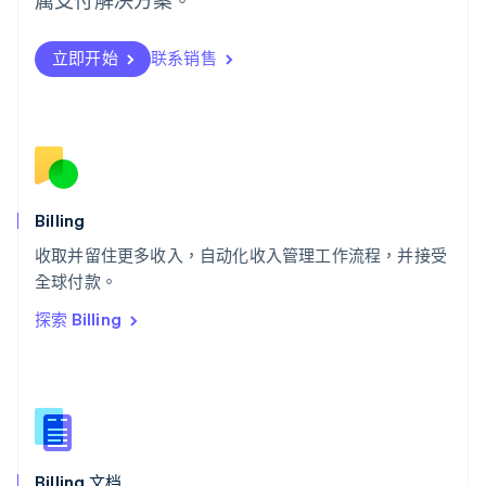
瑞典
Svenska
English
瑞士
立即开始
联系销售
Deutsch
Français
Italiano
English
塞浦路斯
English
斯洛伐克
English
斯洛文尼亚
English
Italiano
Billing
泰国
ไทย
English
收取并留住更多收入，自动化收入管理工作流程，并接受
希腊
全球付款。
English
探索 Billing
西班牙
Español
English
新加坡
English
简体中文
新西兰
English
匈牙利
English
Billing 文档