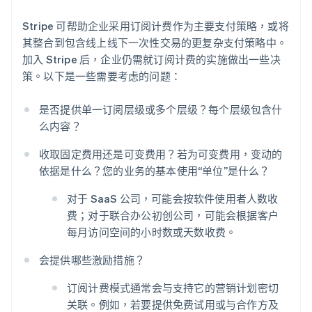
Stripe 可帮助企业采用订阅计费作为主要支付策略，或将
其整合到包含线上线下一次性交易的更复杂支付策略中。
加入 Stripe 后，企业仍需就订阅计费的实施做出一些决
策。以下是一些需要考虑的问题：
是否提供单一订阅层级或多个层级？每个层级包含什
阿联酋
么内容？
English
爱尔兰
收取固定费用还是可变费用？若为可变费用，变动的
English
依据是什么？您的业务的基本使用“单位”是什么？
爱沙尼亚
English
对于 SaaS 公司，可能会按软件使用者人数收
奥地利
费；对于联合办公初创公司，可能会根据客户
Deutsch
English
每月访问空间的小时数或天数收费。
澳大利亚
English
会提供哪些激励措施？
巴西
Português
English
订阅计费模式通常会与支持它的营销计划密切
保加利亚
关联。例如，若要提供免费试用或与合作方及
English