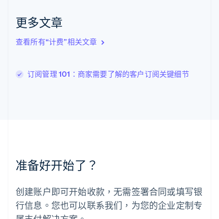
立陶宛
English
更多文章
列支敦士登
Deutsch
English
查看所有“计费”相关文章
卢森堡
Français
Deutsch
English
罗马尼亚
订阅管理 101：商家需要了解的客户订阅关键细节
English
马尔他
English
马来西亚
English
简体中文
美国
English
Español
简体中文
墨西哥
Español
English
准备好开始了？
挪威
English
葡萄牙
创建账户即可开始收款，无需签署合同或填写银
Português
English
行信息。您也可以联系我们，为您的企业定制专
日本
日本語
English
属支付解决方案。