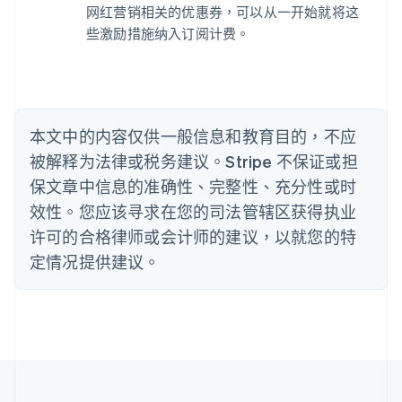
比利时
网红营销相关的优惠券，可以从一开始就将这
Nederlands
Français
Deutsch
English
些激励措施纳入订阅计费。
波兰
English
丹麦
English
德国
本文中的内容仅供一般信息和教育目的，不应
Deutsch
English
法国
被解释为法律或税务建议。Stripe 不保证或担
Français
English
保文章中信息的准确性、完整性、充分性或时
芬兰
效性。您应该寻求在您的司法管辖区获得执业
English
Svenska
荷兰
许可的合格律师或会计师的建议，以就您的特
Nederlands
English
定情况提供建议。
加拿大
English
Français
捷克
English
克罗地亚
English
Italiano
拉脱维亚
English