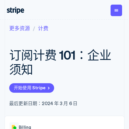
更多资源
计费
按企业阶段
文档
学习
支付
营收
资金管
平台
理
易市
大型企业
Stripe 文档
博客
Payments
Billing
初创企业
API 参考文档
客户案例
订阅计费 101：企业
在线支付
经常性收入
Global
Conn
库与 SDK
指南
Managed
Metronome
Payouts
Stripe Apps
Payments
按用量计费
平台
须知
备案商家解决
Subscriptions
向第三
按应用场景
方案
方打款
支持
订阅管理
Payment links
Crypto
指南
智能体商务
Invoicing
钱包、
加密货币
获取支持
无代码支付
一次性或定期
开始使用 Stripe
稳定币
电子商务
接受线上付款
托管支持方案
Checkout
账单
发行和
嵌入式金融
实施预置结账流程
专业服务
预构建支付界
Tax
发卡基
财务自动化
构建平台或交易市场
最后更新日期：2024 年 3 月 6 日
面
销售税和增值
础设施
全球化企业
管理订阅
Elements
税自动化
应用内支付
提供按用量计费
灵活的 UI 组件
Revenue
交易市场
发行稳定币支持的支付卡
Payment
Recognition
公司
资金管理
通过智能体配置和管理服
methods
会计自动化
Billing
平台
务