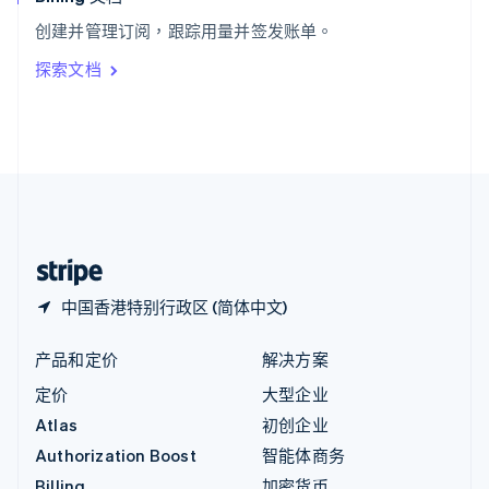
意大利
创建并管理订阅，跟踪用量并签发账单。
Italiano
English
印度
探索文档
English
英国
English
直布罗陀
English
中国内地
简体中文
English
中国香港特别行政区
English
简体中文
中国香港特别行政区 (简体中文)
产品和定价
解决方案
定价
大型企业
Atlas
初创企业
Authorization Boost
智能体商务
Billing
加密货币