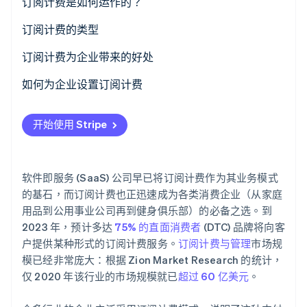
订阅计费是如何运作的？
订阅计费的类型
Stripe Sessions 2026
定价模式
订阅计费为企业带来的好处
了解 Stripe 如何为 AI 构建经济基础设施。
立即观看
常见功能
如何为企业设置订阅计费
开始使用 Stripe
软件即服务 (SaaS) 公司早已将订阅计费作为其业务模式
的基石，而订阅计费也正迅速成为各类消费企业（从家庭
用品到公用事业公司再到健身俱乐部）的必备之选。到
2023 年，预计多达
75% 的直面消费者
(DTC) 品牌将向客
户提供某种形式的订阅计费服务。
订阅计费与管理
市场规
模已经非常庞大：根据 Zion Market Research 的统计，
仅 2020 年该行业的市场规模就已
超过 60 亿美元
。