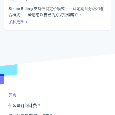
接入 125+ 种支
Stripe Sigma
产品路线图
SaaS
付方式
自定义报告
Sessions 年度大会
Stripe Billing 支持任何定价模式——从定期到分级和混
Authorization
Data Pipeline
招聘
合模式——帮助您以自己的方式管理客户。
Boost
数据同步
资讯中心
支付成功率优
资源
了解更多
Stripe Press
化
按行业
Link
应用集成
加速结账
AI 企业
代码示例
创作者经济
开发者博客
联系
游戏
API 状态
酒店、旅游与休闲
联系销售
保险
成为合作伙伴
更多
媒体与娱乐
Product roadmap
非营利组织
了解未来规划
专业服务
公共部门
Radar
零售
欺诈防范
Atlas
初创企业注册
导言
生态系统
Climate
碳移除
什么是订阅计费？
合作伙伴
Stripe App Marketplace