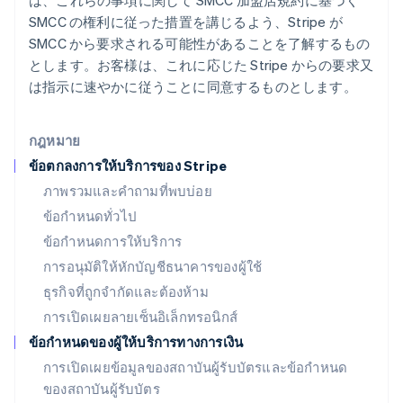
は、これらの事項に関して SMCC 加盟店規約に基づく
English
SMCC の権利に従った措置を講じるよう、Stripe が
มาเลเซีย
SMCC から要求される可能性があることを了解するもの
English
简体中文
เม็กซิโก
とします。お客様は、これに応じた Stripe からの要求又
Español
English
は指示に速やかに従うことに同意するものとします。
ยิบรอลตาร์
English
เยอรมนี
กฎหมาย
Deutsch
English
ข้อตกลงการให้บริการของ Stripe
โรมาเนีย
ภาพรวมและคำถามที่พบบ่อย
English
ลักเซมเบิร์ก
ข้อกำหนดทั่วไป
Français
Deutsch
English
ข้อกำหนดการให้บริการ
ลัตเวีย
การอนุมัติให้หักบัญชีธนาคารของผู้ใช้
English
ลิกเตนสไตน์
ธุรกิจที่ถูกจำกัดและต้องห้าม
Deutsch
English
การเปิดเผยลายเซ็นอิเล็กทรอนิกส์
ลิทัวเนีย
English
ข้อกำหนดของผู้ให้บริการทางการเงิน
สเปน
การเปิดเผยข้อมูลของสถาบันผู้รับบัตรและข้อกำหนด
Español
English
ของสถาบันผู้รับบัตร
สโลวาเกีย