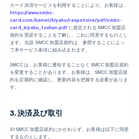
カード決済サービスを利用することにより、お客様は、
https://www.smbc-
card.com/kamei/kiyaku/responsive/pdf/smbc-
card_kiyaku_tsuhan.pdf
に規定される SMCC 加盟店
規約を受諾することを了解し、これに同意するものとし
กรีซ
ます。当該 SMCC 加盟店規約は、参照することによっ
English
เขตบริหารพิเศษฮ่องกง ประเทศจีน
て本サービス条項に組み込まれます。
English
简体中文
แคนาดา
SMCC は、お客様に通知することなく SMCC 加盟店規約
English
Français
を変更することがあります。お客様は、SMCC 加盟店規
โครเอเชีย
約を定期的に確認し、更新内容を把握する必要がありま
English
Italiano
จีนแผ่นดินใหญ่
す。
简体中文
English
ไซปรัส
English
ญี่ปุ่น
3. 決済及び取引
日本語
English
เดนมาร์ก
3.1 SMCC 加盟店規約にかかわらず、お客様は以下に同意
English
ไทย
するものとします。