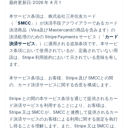
最終更新日: 2026 年 4 月 1
本サービス条項は、株式会社三井住友カード
（「
SMCC
」）が決済手段アクワイアラーであるカード
決済商品（Visa及び Mastercardの商品を含みます）の
決済処理のための Stripe Payments サービス（「
カード
決済サービス
」）に適用される追加条項です。本サービ
ス条項において使用されているが、定義されていない用
語は、Stripe 利用規約において示されている意味を有し
ます。
本サービス条項は、お客様、Stripe 及び SMCCとの間
の、カード決済サービスに関する合意を構成します。
Stripe との間の本サービス条項を通じて提供されるカー
ド決済サービスを利用することにより、お客様は、
Stripe 又は SMCC が、SMCC と連携して提供されるカー
ド決済サービスのお客様による利用に関する規定を執行
し得ることを理解します。また、Stripe 又は SMCC は、