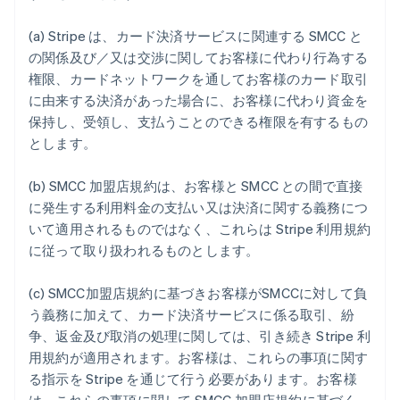
ไทย
English
นอร์เวย์
(a) Stripe は、カード決済サービスに関連する SMCC と
English
の関係及び／又は交渉に関してお客様に代わり行為する
นิวซีแลนด์
権限、カードネットワークを通してお客様のカード取引
English
เนเธอร์แลนด์
に由来する決済があった場合に、お客様に代わり資金を
Nederlands
English
保持し、受領し、支払うことのできる権限を有するもの
บราซิล
とします。
Português
English
บัลแกเรีย
(b) SMCC 加盟店規約は、お客様と SMCC との間で直接
English
に発生する利用料金の支払い又は決済に関する義務につ
เบลเยียม
いて適用されるものではなく、これらは Stripe 利用規約
Nederlands
Français
Deutsch
English
โปรตุเกส
に従って取り扱われるものとします。
Português
English
โปแลนด์
(c) SMCC加盟店規約に基づきお客様がSMCCに対して負
English
う義務に加えて、カード決済サービスに係る取引、紛
ฝรั่งเศส
争、返金及び取消の処理に関しては、引き続き Stripe 利
Français
English
ฟินแลนด์
用規約が適用されます。お客様は、これらの事項に関す
English
Svenska
る指示を Stripe を通じて行う必要があります。お客様
มอลตา