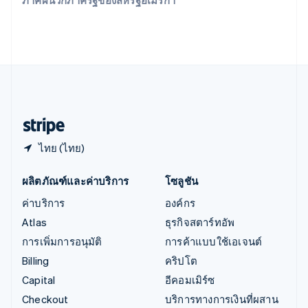
ภาคผนวกภาครัฐของสหรัฐอเมริกา
Italiano
English
อินเดีย
English
เอสโตเนีย
English
ไอร์แลนด์
English
ฮังการี
English
ไทย (ไทย)
ผลิตภัณฑ์และค่าบริการ
โซลูชัน
ค่าบริการ
องค์กร
Atlas
ธุรกิจสตาร์ทอัพ
การเพิ่มการอนุมัติ
การค้าแบบใช้เอเจนต์
Billing
คริปโต
Capital
อีคอมเมิร์ซ
Checkout
บริการทางการเงินที่ผสาน