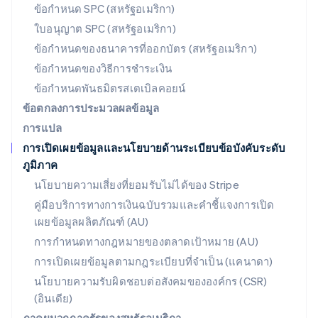
English
ข้อกำหนด SPC (สหรัฐอเมริกา)
สโลวีเนีย
ใบอนุญาต SPC (สหรัฐอเมริกา)
English
Italiano
สวิตเซอร์แลนด์
ข้อกำหนดของธนาคารที่ออกบัตร (สหรัฐอเมริกา)
Deutsch
Français
Italiano
English
ข้อกำหนดของวิธีการชำระเงิน
สวีเดน
ข้อกำหนดพันธมิตรสเตเบิลคอยน์
Svenska
English
สหรัฐอเมริกา
ข้อตกลงการประมวลผลข้อมูล
English
Español
简体中文
การแปล
สหรัฐอาหรับเอมิเรตส์
การเปิดเผยข้อมูลและนโยบายด้านระเบียบข้อบังคับระดับ
English
ภูมิภาค
สหราชอาณาจักร
English
นโยบายความเสี่ยงที่ยอมรับไม่ได้ของ Stripe
สาธารณรัฐเช็ก
คู่มือบริการทางการเงินฉบับรวมและคำชี้แจงการเปิด
English
เผยข้อมูลผลิตภัณฑ์ (AU)
สิงคโปร์
English
简体中文
การกำหนดทางกฎหมายของตลาดเป้าหมาย (AU)
ออสเตรเลีย
การเปิดเผยข้อมูลตามกฎระเบียบที่จำเป็น (แคนาดา)
English
ออสเตรีย
นโยบายความรับผิดชอบต่อสังคมขององค์กร (CSR)
Deutsch
English
(อินเดีย)
อิตาลี