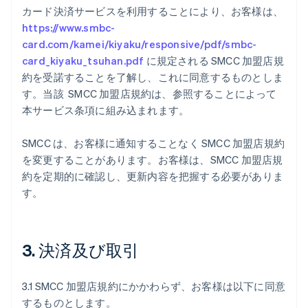
カード決済サービスを利用することにより、お客様は、
https://www.smbc-
Australia
card.com/kamei/kiyaku/responsive/pdf/smbc-
English
Austria
card_kiyaku_tsuhan.pdf
に規定される SMCC 加盟店規
Deutsch
English
約を受諾することを了解し、これに同意するものとしま
Belgium
す。当該 SMCC 加盟店規約は、参照することによって
Nederlands
Français
Deutsch
English
本サービス条項に組み込まれます。
Brazil
Português
English
Bulgaria
SMCC は、お客様に通知することなく SMCC 加盟店規約
English
を変更することがあります。お客様は、SMCC 加盟店規
Canada
約を定期的に確認し、更新内容を把握する必要がありま
English
Français
す。
Croatia
English
Italiano
Cyprus
English
3. 決済及び取引
Czech Republic
English
Denmark
3.1 SMCC 加盟店規約にかかわらず、お客様は以下に同意
English
するものとします。
Estonia