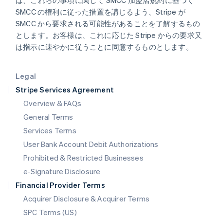
は、これらの事項に関して SMCC 加盟店規約に基づく
日本語
English
SMCC の権利に従った措置を講じるよう、Stripe が
Latvia
SMCC から要求される可能性があることを了解するもの
English
とします。お客様は、これに応じた Stripe からの要求又
Liechtenstein
は指示に速やかに従うことに同意するものとします。
Deutsch
English
Lithuania
English
Legal
Luxembourg
Stripe Services Agreement
Français
Deutsch
English
Mainland China
Overview & FAQs
简体中文
English
General Terms
Malaysia
English
简体中文
Services Terms
Malta
User Bank Account Debit Authorizations
English
Mexico
Prohibited & Restricted Businesses
Español
English
e-Signature Disclosure
Netherlands
Financial Provider Terms
Nederlands
English
New Zealand
Acquirer Disclosure & Acquirer Terms
English
SPC Terms (US)
Norway