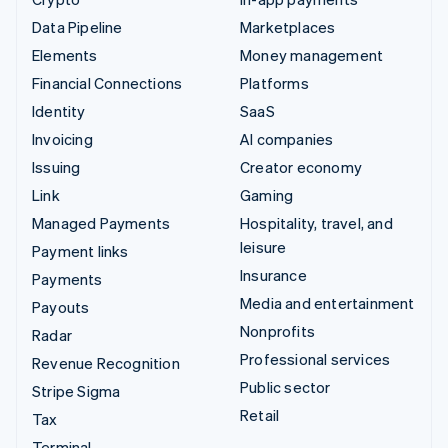
Data Pipeline
Marketplaces
Elements
Money management
Financial Connections
Platforms
Identity
SaaS
Invoicing
AI companies
Issuing
Creator economy
Link
Gaming
Managed Payments
Hospitality, travel, and
leisure
Payment links
Insurance
Payments
Media and entertainment
Payouts
Nonprofits
Radar
Professional services
Revenue Recognition
Public sector
Stripe Sigma
Retail
Tax
Terminal