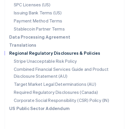
SPC Licenses (US)
English
Poland
Issuing Bank Terms (US)
English
Payment Method Terms
Portugal
Português
English
Stablecoin Partner Terms
Romania
Data Processing Agreement
English
Translations
Singapore
Regional Regulatory Disclosures & Policies
English
简体中文
Slovakia
Stripe Unacceptable Risk Policy
English
Combined Financial Services Guide and Product
Slovenia
Disclosure Statement (AU)
English
Italiano
Spain
Target Market Legal Determinations (AU)
Español
English
Required Regulatory Disclosures (Canada)
Sweden
Svenska
English
Corporate Social Responsibility (CSR) Policy (IN)
Switzerland
US Public Sector Addendum
Deutsch
Français
Italiano
English
Thailand
ไทย
English
United Arab Emirates