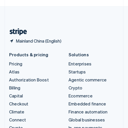
English
United Kingdom
English
United States
English
Español
简体中文
Mainland China (English)
Products & pricing
Solutions
Pricing
Enterprises
Atlas
Startups
Authorization Boost
Agentic commerce
Billing
Crypto
Capital
Ecommerce
Checkout
Embedded finance
Climate
Finance automation
Connect
Global businesses
Crypto
In-app payments