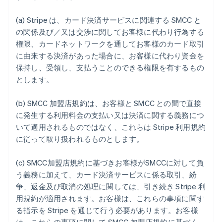
English
Finland
(a) Stripe は、カード決済サービスに関連する SMCC と
English
Svenska
の関係及び／又は交渉に関してお客様に代わり行為する
France
権限、カードネットワークを通してお客様のカード取引
Français
English
に由来する決済があった場合に、お客様に代わり資金を
Germany
保持し、受領し、支払うことのできる権限を有するもの
Deutsch
English
とします。
Gibraltar
English
Greece
(b) SMCC 加盟店規約は、お客様と SMCC との間で直接
English
に発生する利用料金の支払い又は決済に関する義務につ
Hong Kong SAR, China
いて適用されるものではなく、これらは Stripe 利用規約
English
简体中文
に従って取り扱われるものとします。
Hungary
English
India
(c) SMCC加盟店規約に基づきお客様がSMCCに対して負
English
う義務に加えて、カード決済サービスに係る取引、紛
Ireland
争、返金及び取消の処理に関しては、引き続き Stripe 利
English
用規約が適用されます。お客様は、これらの事項に関す
Italy
る指示を Stripe を通じて行う必要があります。お客様
Italiano
English
Japan