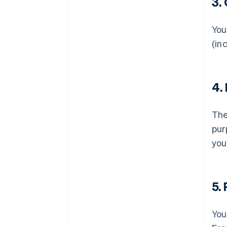
3.
You
(in
4.
Th
pur
you
5.
You