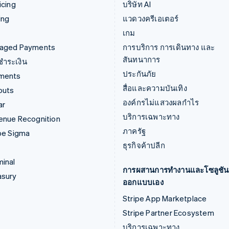
icing
บริษัท AI
ing
แวดวงครีเอเตอร์
เกม
aged Payments
การบริการ การเดินทาง และ
สันทนาการ
์ชำระเงิน
ประกันภัย
ments
สื่อและความบันเทิง
outs
องค์กรไม่แสวงผลกำไร
ar
บริการเฉพาะทาง
enue Recognition
ภาครัฐ
pe Sigma
ธุรกิจค้าปลีก
inal
การผสานการทำงานและโซลูชันท
asury
ออกแบบเอง
Stripe App Marketplace
Stripe Partner Ecosystem
บริการเฉพาะทาง