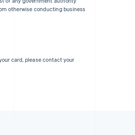
 list of any government authority
สหราชอาณาจักร
 from otherwise conducting business
English
สาธารณรัฐเช็ก
English
สิงคโปร์
English
简体中文
ออสเตรเลีย
English
ออสเตรีย
Deutsch
English
your card, please contact your
อิตาลี
Italiano
English
อินเดีย
English
เอสโตเนีย
English
ไอร์แลนด์
English
ฮังการี
English