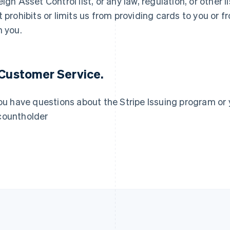
eign Asset Control list, or any law, regulation, or other
บราซิล
โรมาเนีย
t prohibits or limits us from providing cards to you or
Português
English
English
บัลแกเรีย
ลักเซมเบิร์ก
h you.
English
Français
Deutsch
English
เบลเยียม
ลัตเวีย
Nederlands
Français
Deutsch
English
English
โปรตุเกส
ลิกเตนสไตน์
 Customer Service.
Português
English
Deutsch
English
โปแลนด์
ลิทัวเนีย
English
English
you have questions about the Stripe Issuing program or 
ฝรั่งเศส
สเปน
ountholder
Français
English
Español
English
ฟินแลนด์
สโลวาเกีย
English
Svenska
English
มอลตา
สโลวีเนีย
English
English
Italiano
มาเลเซีย
สวิตเซอร์แลนด์
English
简体中文
Deutsch
Français
Italiano
English
เม็กซิโก
สวีเดน
Español
English
Svenska
English
ยิบรอลตาร์
สหรัฐอเมริกา
English
English
Español
简体中文