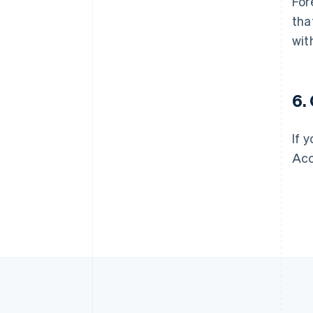
For
กรีซ
tha
English
เขตบริหารพิเศษฮ่องกง ประเทศ
wit
จีน
English
简体中文
แคนาดา
English
Français
6.
โครเอเชีย
English
Italiano
จีนแผ่นดินใหญ่
If 
简体中文
English
Acc
ไซปรัส
English
ญี่ปุ่น
日本語
English
เดนมาร์ก
English
ไทย
ไทย
English
นอร์เวย์
English
นิวซีแลนด์