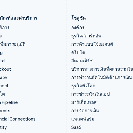
เยอรมนี
สหรัฐอาหรับเอมิเรตส์
Deutsch
English
English
ภัณฑ์และค่าบริการ
โซลูชัน
ริการ
องค์กร
s
ธุรกิจสตาร์ทอัพ
พิ่มการอนุมัติ
การค้าแบบใช้เอเจนต์
ng
คริปโต
tal
อีคอมเมิร์ซ
ckout
บริการทางการเงินที่ผสานรวมใน
mate
การทำงานอัตโนมัติด้านการเงิน
nect
ธุรกิจทั่วโลก
ปโต
การชำระเงินในแอป
 Pipeline
มาร์เก็ตเพลส
ments
การจัดการเงิน
ncial Connections
แพลตฟอร์ม
tity
SaaS