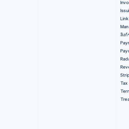
Invo
Issu
Link
Man
ลิงก
Pay
Pay
Rad
Rev
Stri
Tax
Term
Tre