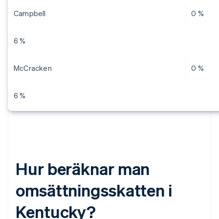
Campbell
0 %
6 %
McCracken
0 %
6 %
Hur beräknar man
omsättningsskatten i
Kentucky?