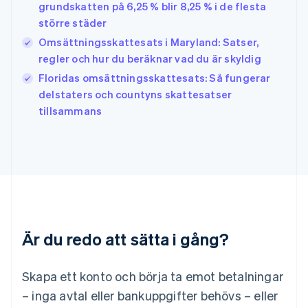
Irland
grundskatten på 6,25 % blir 8,25 % i de flesta
English
större städer
Italien
Omsättningsskattesats i Maryland: Satser,
Italiano
English
Japan
regler och hur du beräknar vad du är skyldig
日本語
English
Floridas omsättningsskattesats: Så fungerar
Kanada
delstaters och countyns skattesatser
English
Français
tillsammans
Kroatien
English
Italiano
Lettland
English
Liechtenstein
Deutsch
English
Litauen
English
Luxemburg
Är du redo att sätta i gång?
Français
Deutsch
English
Malaysia
English
简体中文
Skapa ett konto och börja ta emot betalningar
Malta
– inga avtal eller bankuppgifter behövs – eller
English