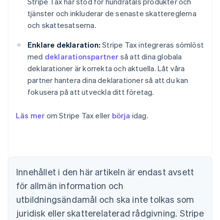
Stripe Tax har stöd för hundratals produkter och
tjänster och inkluderar de senaste skattereglerna
och skattesatserna.
Enklare deklaration:
Stripe Tax integreras sömlöst
med
deklarationspartner
så att dina globala
deklarationer är korrekta och aktuella. Låt våra
partner hantera dina deklarationer så att du kan
fokusera på att utveckla ditt företag.
Läs mer
om Stripe Tax eller
börja
idag.
Australien
English
Belgien
Innehållet i den här artikeln är endast avsett
Nederlands
Français
Deutsch
English
Brasilien
för allmän information och
Português
English
utbildningsändamål och ska inte tolkas som
Bulgarien
juridisk eller skatterelaterad rådgivning. Stripe
English