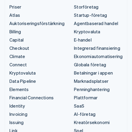
Priser
Storföretag
Atlas
Startup-företag
Auktoriseringsförstärkning
Agentbaserad handel
Billing
Kryptovaluta
Capital
E-handel
Checkout
Integrerad finansiering
Climate
Ekonomiautomatisering
Connect
Globala företag
Kryptovaluta
Betalningar i appen
Data Pipeline
Marknadsplatser
Elements
Penninghantering
Financial Connections
Plattformar
Identity
SaaS
Invoicing
AI-företag
Issuing
Kreatörsekonomi
Link
Spel