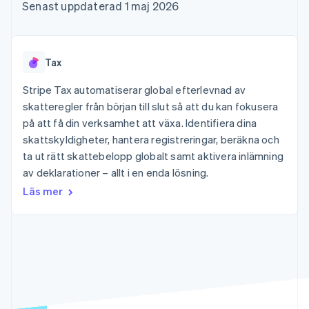
Godkännandeoptimeringar
Recognition
Företag
Senast uppdaterad 1 maj 2026
Plattformar
Erbjud
Link
Automatiserad
SaaS
användningsbaserad
Accelererad kassaprocess
redovisning
Produktplan
fakturering
Financial Connections
Stripe Sigma
Sessions årliga
Utfärda stablecoin-
Länkade finanskontodata
Anpassade
konferens
stödda kort
Tax
rapporter
Karriärer
Tillhandahåll och
Efter bransch
Data Pipeline
Nyhetsrum
hantera tjänster med
Stripe Tax automatiserar global efterlevnad av
Datasynkronisering
Stripe Press
agenter
skatteregler från början till slut så att du kan fokusera
AI-företag
Kreatörsekonomi
på att få din verksamhet att växa. Identifiera dina
Spel
skattskyldigheter, hantera registreringar, beräkna och
Besöksnäring, resor
Kontakt
Mer
Resurser
ta ut rätt skattebelopp globalt samt aktivera inlämning
och fritid
Product roadmap
Försäkringsbolag
av deklarationer – allt i en enda lösning.
Kontakta säljteamet
Se vad som kommer härnäst
Media och
Appintegrationer
Bli partner
Läs mer
underhållning
Kodexempel
Radar
Ideella organisationer
Utvecklarblogg
Bedrägeribekämpning
Professionella tjänster
API-status
Offentlig sektor
Atlas
Detaljhandel
Bolagsbildning för startups
Climate
Koldioxidinfångning
Ecosystem
Identity