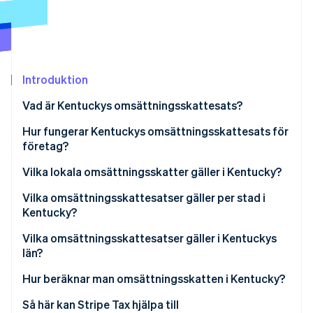
Identitetsverifiering online
Partner
Stripe App Marketplace
Introduktion
Stripe Sessions 2026
Se hur Stripe bygger den ekonomiska inf
Vad är Kentuckys omsättningsskattesats?
Titta nu
Hur fungerar Kentuckys omsättningsskattesats för
företag?
Ekonomiska förbindelseregler
Vilka lokala omsättningsskatter gäller i Kentucky?
Destinationsbaserad insamling
Intervall för Kentuckys omsättningsskatt 2026
Vilka omsättningsskattesatser gäller per stad i
Kentucky?
Skattepliktiga tjänster
Vilka omsättningsskattesatser gäller i Kentuckys
Undantag
län?
Hur beräknar man omsättningsskatten i Kentucky?
Så här kan Stripe Tax hjälpa till