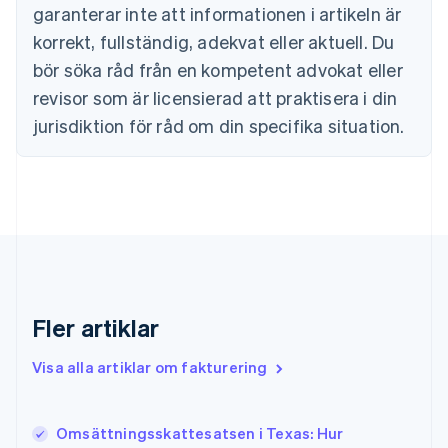
Cypern
garanterar inte att informationen i artikeln är
English
korrekt, fullständig, adekvat eller aktuell. Du
Danmark
English
bör söka råd från en kompetent advokat eller
Estland
revisor som är licensierad att praktisera i din
English
Fastlandskina
jurisdiktion för råd om din specifika situation.
简体中文
English
Finland
English
Svenska
Frankrike
Français
English
Förenade Arabemiraten
English
Gibraltar
English
Fler artiklar
Grekland
English
Visa alla artiklar om fakturering
Hongkong SAR, Kina
English
简体中文
Indien
English
Omsättningsskattesatsen i Texas: Hur