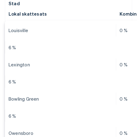
Stad
Lokal skattesats
Kombin
Louisville
0 %
6 %
Lexington
0 %
6 %
Bowling Green
0 %
6 %
Owensboro
0 %