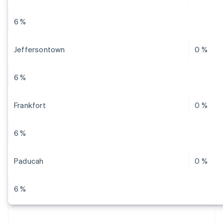
6 %
Jeffersontown
0 %
6 %
Frankfort
0 %
6 %
Paducah
0 %
6 %