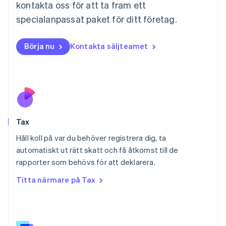
Mexiko
kontakta oss för att ta fram ett
Español
English
specialanpassat paket för ditt företag.
Nederländerna
Nederlands
English
Norge
Börja nu
Kontakta säljteamet
English
Nya Zeeland
English
Polen
English
Portugal
Português
English
Tax
Rumänien
English
Håll koll på var du behöver registrera dig, ta
Schweiz
automatiskt ut rätt skatt och få åtkomst till de
Deutsch
Français
Italiano
English
rapporter som behövs för att deklarera.
Singapore
English
简体中文
Titta närmare på Tax
Slovakien
English
Slovenien
English
Italiano