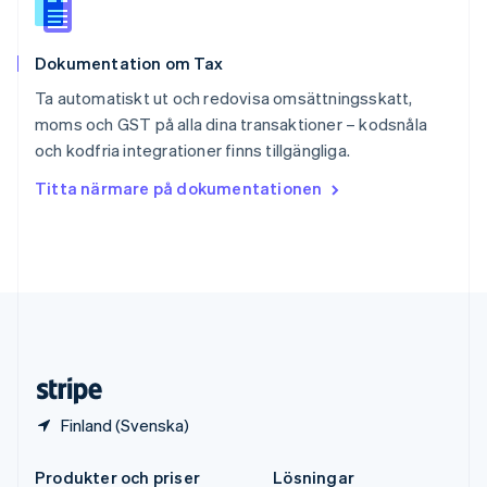
Spanien
Español
English
Storbritannien
Dokumentation om Tax
English
Sverige
Ta automatiskt ut och redovisa omsättningsskatt,
Svenska
English
moms och GST på alla dina transaktioner – kodsnåla
Thailand
och kodfria integrationer finns tillgängliga.
ไทย
English
Tjeckien
Titta närmare på dokumentationen
English
Tyskland
Deutsch
English
Ungern
English
USA
English
Español
简体中文
Österrike
Deutsch
English
Finland (Svenska)
Produkter och priser
Lösningar