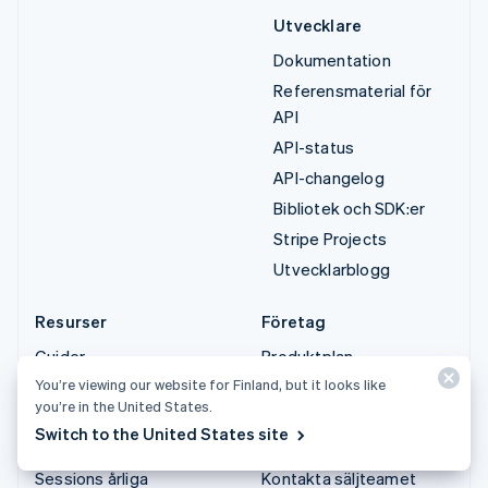
Utvecklare
Dokumentation
Referensmaterial för
API
API-status
API-changelog
Bibliotek och SDK:er
Stripe Projects
Utvecklarblogg
Resurser
Företag
Guider
Produktplan
You’re viewing our website for Finland, but it looks like
Kundberättelser
Karriärer
you’re in the United States.
Blogg
Nyhetsrum
Switch to the United States site
Community
Stripe Press
Sessions årliga
Kontakta säljteamet