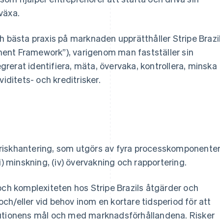
växa.
h bästa praxis på marknaden upprätthåller Stripe Brazi
ent Framework”), varigenom man fastställer sin
egrerat identifiera, mäta, övervaka, kontrollera, minska
iditets- och kreditrisker.
ör riskhantering, som utgörs av fyra processkomponenter
(iii) minskning, (iv) övervakning och rapportering.
och komplexiteten hos Stripe Brazils åtgärder och
h/eller vid behov inom en kortare tidsperiod för att
tutionens mål och med marknadsförhållandena. Risker