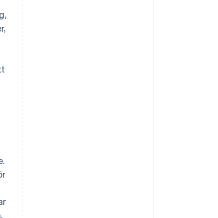
g,
r,
tt
e.
ör
ar
,