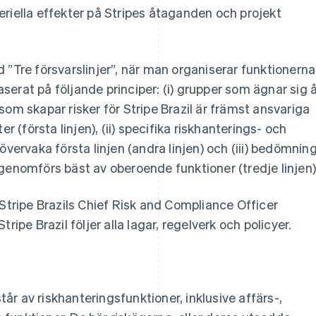
riella effekter på Stripes åtaganden och projekt
 ”Tre försvarslinjer”, när man organiserar funktionerna
erat på följande principer: (i) grupper som ägnar sig 
som skapar risker för Stripe Brazil är främst ansvariga
r (första linjen), (ii) specifika riskhanterings- och
övervaka första linjen (andra linjen) och (iii) bedömnin
genomförs bäst av oberoende funktioner (tredje linjen)
 Stripe Brazils Chief Risk and Compliance Officer
ripe Brazil följer alla lagar, regelverk och policyer.
står av riskhanteringsfunktioner, inklusive affärs-,