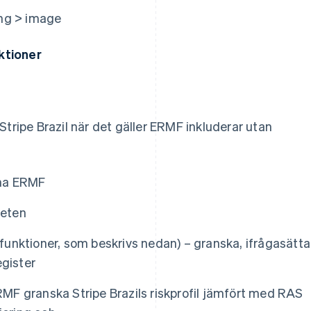
nktioner
Stripe Brazil när det gäller ERMF inkluderar utan
nna ERMF
heten
unktioner, som beskrivs nedan) – granska, ifrågasätta
egister
F granska Stripe Brazils riskprofil jämfört med RAS