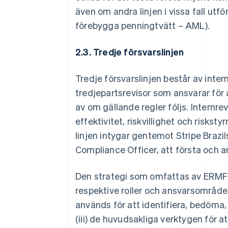
även om andra linjen i vissa fall utfö
förebygga penningtvätt – AML).
2.3. Tredje försvarslinjen
Tredje försvarslinjen består av internr
tredjepartsrevisor som ansvarar för
av om gällande regler följs. Internre
effektivitet, riskvillighet och risks
linjen intygar gentemot Stripe Brazils
Compliance Officer, att första och an
Den strategi som omfattas av ERMF ink
respektive roller och ansvarsområde
används för att identifiera, bedöma,
(iii) de huvudsakliga verktygen för 