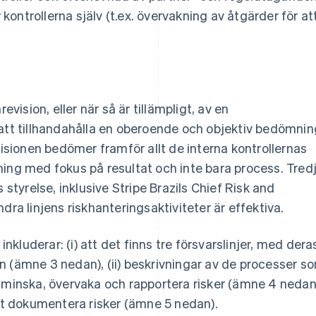
r kontrollerna själv (t.ex. övervakning av åtgärder för at
evision, eller när så är tillämpligt, av en
 att tillhandahålla en oberoende och objektiv bedömnin
visionen bedömer framför allt de interna kontrollernas
tyrning med fokus på resultat och inte bara process. Tred
 styrelse, inklusive Stripe Brazils Chief Risk and
dra linjens riskhanteringsaktiviteter är effektiva.
luderar: (i) att det finns tre försvarslinjer, med dera
n (ämne 3 nedan), (ii) beskrivningar av de processer s
 minska, övervaka och rapportera risker (ämne 4 nedan
att dokumentera risker (ämne 5 nedan).