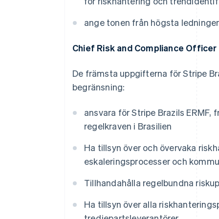
för riskhantering och trendidentif
ange tonen från högsta ledningen
Chief Risk and Compliance Officer
De främsta uppgifterna för Stripe Br
begränsning:
ansvara för Stripe Brazils ERMF, 
regelkraven i Brasilien
Ha tillsyn över och övervaka risk
eskaleringsprocesser och kommu
Tillhandahålla regelbundna riskupp
Ha tillsyn över alla riskhanterin
tredjepartsleverantörer