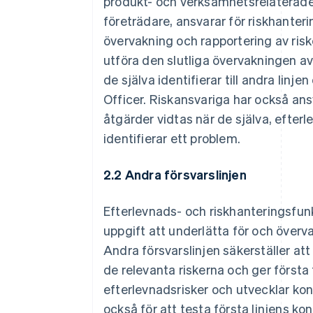
produkt- och verksamhetsrelaterade 
företrädare, ansvarar för riskhanteri
övervakning och rapportering av riske
utföra den slutliga övervakningen av
de själva identifierar till andra linj
Officer. Riskansvariga har också ans
åtgärder vidtas när de själva, efter
identifierar ett problem.
2.2 Andra försvarslinjen
Efterlevnads- och riskhanteringsfun
uppgift att underlätta för och överv
Andra försvarslinjen säkerställer att 
de relevanta riskerna och ger första 
efterlevnadsrisker och utvecklar kont
också för att testa första linjens k