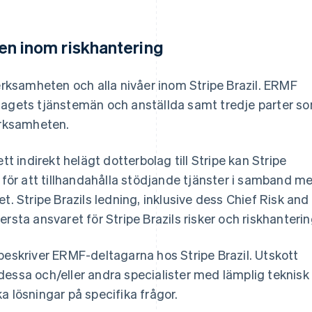
en inom riskhantering
verksamheten och alla nivåer inom Stripe Brazil. ERMF
öretagets tjänstemän och anställda samt tredje parter s
erksamheten.
tt indirekt helägt dotterbolag till Stripe kan Stripe
l för att tillhandahålla stödjande tjänster i samband m
t. Stripe Brazils ledning, inklusive dess Chief Risk and
rsta ansvaret för Stripe Brazils risker och riskhanterin
kriver ERMF-deltagarna hos Stripe Brazil. Utskott
dessa och/eller andra specialister med lämplig teknisk
a lösningar på specifika frågor.