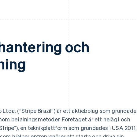
khantering och
ning
Ltda. (”Stripe Brazil”) är ett aktiebolag som grundade
nom betalningsmetoder. Företaget är ett helägt och
 (”Stripe”), en teknikplattform som grundades i USA 2011.
om hjälper entreprenörer att starta och driva sin