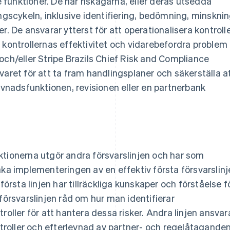
funktioner. De här riskägarna, eller deras utsedda
ngscykeln, inklusive identifiering, bedömning, minsknin
r. De ansvarar ytterst för att operationalisera kontrolle
 kontrollernas effektivitet och vidarebefordra problem
en och/eller Stripe Brazils Chief Risk and Compliance
varet för att ta fram handlingsplaner och säkerställa a
levnadsfunktionen, revisionen eller en partnerbank
ktionerna utgör andra försvarslinjen och har som
aka implementeringen av en effektiv första försvarslinj
första linjen har tillräckliga kunskaper och förståelse f
försvarslinjen råd om hur man identifierar
roller för att hantera dessa risker. Andra linjen ansvar
ontroller och efterlevnad av partner- och regelåtaganden