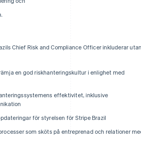
iering och
.
azils Chief Risk and Compliance Officer inkluderar uta
främja en god riskhanteringskultur i enlighet med
hanteringssystemens effektivitet, inklusive
nikation
dateringar för styrelsen för Stripe Brazil
gsprocesser som sköts på entreprenad och relationer m