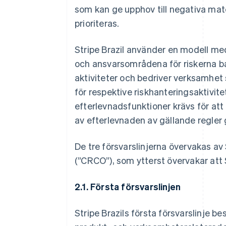
som kan ge upphov till negativa mate
prioriteras.
Stripe Brazil använder en modell med
och ansvarsområdena för riskerna bas
aktiviteter och bedriver verksamhet 
för respektive riskhanteringsaktivitete
efterlevnadsfunktioner krävs för att 
av efterlevnaden av gällande regler 
De tre försvarslinjerna övervakas av
(”CRCO”), som ytterst övervakar att St
2.1. Första försvarslinjen
Stripe Brazils första försvarslinje be