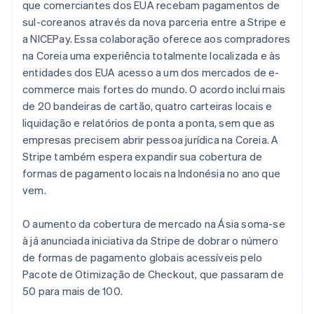
Canadá
que comerciantes dos EUA recebam pagamentos de
English
Français
sul-coreanos através da nova parceria entre a Stripe e
China continental
a NICEPay. Essa colaboração oferece aos compradores
简体中文
English
na Coreia uma experiência totalmente localizada e às
Chipre
entidades dos EUA acesso a um dos mercados de e-
English
Croácia
commerce mais fortes do mundo. O acordo inclui mais
English
Italiano
de 20 bandeiras de cartão, quatro carteiras locais e
Dinamarca
liquidação e relatórios de ponta a ponta, sem que as
English
empresas precisem abrir pessoa jurídica na Coreia. A
Emirados Árabes Unidos
Stripe também espera expandir sua cobertura de
English
formas de pagamento locais na Indonésia no ano que
Eslováquia
vem.
English
Eslovênia
English
Italiano
O aumento da cobertura de mercado na Ásia soma-se
Espanha
à já anunciada iniciativa da Stripe de dobrar o número
Español
English
de formas de pagamento globais acessíveis pelo
Estados Unidos
Pacote de Otimização de Checkout, que passaram de
English
Español
简体中文
Estônia
50 para mais de 100.
English