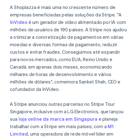
Lituânia
A Shoplazza é mais uma no crescente número de
English
Luxemburgo
empresas beneficiadas pelas soluções da Stripe. "A
Français
Deutsch
English
InVideo
é um gerador de vídeo alimentado por IA com
Malásia
milhões de usuários de 190 países. A Stripe nos ajudou
English
简体中文
a otimizar a concretização de pagamentos em várias
Malta
moedas e diversas formas de pagamento, reduzir
English
México
custos e evitar fraudes. Conseguimos até expandir
Español
English
para novos mercados, como EUA, Reino Unido e
Noruega
Canadá, em apenas dois meses, economizando
English
milhares de horas de desenvolvimento e vários
Nova Zelândia
milhões de dólares", comemora Sanket Shah, CEO e
English
Países Baixos
cofundador da InVideo.
Nederlands
English
Polônia
A Stripe anunciou outras parcerias no Stripe Tour
English
Singapore, inclusive com a LG Electronics, que lançou
Portugal
sua
loja online da marca em Singapura
e planeja
Português
English
trabalhar com a Stripe em mais países; com a
M1
RAE de Hong Kong, China
Limited
, uma operadora de rede móvel líder em
English
简体中文