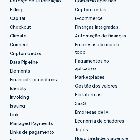
Reforço de autorização
Comércio agêntico
Billing
Criptomoedas
Capital
E-commerce
Checkout
Finanças integradas
Climate
Automação de finanças
Connect
Empresas do mundo
todo
Criptomoedas
Pagamentos no
Data Pipeline
aplicativo
Elements
Marketplaces
Financial Connections
Gestão dos valores
Identity
Plataformas
Invoicing
SaaS
Issuing
Empresas de IA
Link
Economia de criadores
Managed Payments
Jogos
Links de pagamento
Hospitalidade, viagens e