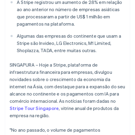
A Stripe registrou um aumento de 28% em relação
Veja o que está chegando
ao ano anterior no número de empresas asiáticas
Radar
Ecossistema
que processaram a partir de US$ 1 milhão em
Prevenção de fraudes
pagamentos na plataforma.
Parceiros
Atlas
Stripe App Marketplace
Incorporação de startups
Algumas das empresas do continente que usam a
Climate
Stripe são Invideo, LG Electronics, M1 Limited,
Remoção de carbono
Shoplazza, TADA, entre muitas outras.
Identity
Verificação de identidade
SINGAPURA – Hoje a Stripe, plataforma de
infraestrutura financeira para empresas, divulgou
novidades sobre o crescimento da economia da
internet na Ásia, com destaque para a expansão do seu
alcance no continente e os pagamentos com IA para
Stripe Sessions 2026
comércio internacional. As notícias foram dadas no
Veja como a Stripe está construindo a infraestrutura econ
Stripe Tour Singapore
, vitrine anual de produtos da
Assista agora
empresa na região.
"No ano passado, o volume de pagamentos