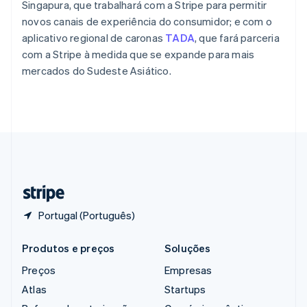
Reino Unido
Singapura, que trabalhará com a Stripe para permitir
English
novos canais de experiência do consumidor; e com o
República Tcheca
aplicativo regional de caronas
TADA
, que fará parceria
English
com a Stripe à medida que se expande para mais
Romênia
mercados do Sudeste Asiático.
English
Singapura
English
简体中文
Suécia
Svenska
English
Suíça
Deutsch
Français
Italiano
English
Tailândia
ไทย
English
Portugal (Português)
Produtos e preços
Soluções
Preços
Empresas
Atlas
Startups