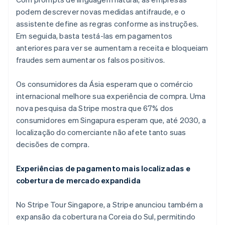
podem descrever novas medidas antifraude, e o
assistente define as regras conforme as instruções.
Em seguida, basta testá-las em pagamentos
anteriores para ver se aumentam a receita e bloqueiam
fraudes sem aumentar os falsos positivos.
Os consumidores da Ásia esperam que o comércio
internacional melhore sua experiência de compra. Uma
Alemanha
nova pesquisa da Stripe mostra que 67% dos
Deutsch
English
consumidores em Singapura esperam que, até 2030, a
Austrália
localização do comerciante não afete tanto suas
English
decisões de compra.
Áustria
Deutsch
English
Bélgica
Experiências de pagamento mais localizadas e
Nederlands
Français
Deutsch
English
cobertura de mercado expandida
Brasil
Português
English
No Stripe Tour Singapore, a Stripe anunciou também a
Bulgária
expansão da cobertura na Coreia do Sul, permitindo
English