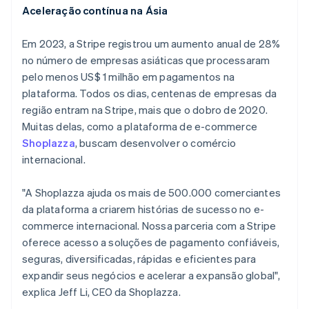
Finlândia
Aceleração contínua na Ásia
English
Svenska
França
Em 2023, a Stripe registrou um aumento anual de 28%
Français
English
Gibraltar
no número de empresas asiáticas que processaram
English
pelo menos US$ 1 milhão em pagamentos na
Grécia
plataforma. Todos os dias, centenas de empresas da
English
região entram na Stripe, mais que o dobro de 2020.
Hungria
Muitas delas, como a plataforma de e-commerce
English
Índia
Shoplazza
, buscam desenvolver o comércio
English
internacional.
Irlanda
English
"A Shoplazza ajuda os mais de 500.000 comerciantes
Itália
da plataforma a criarem histórias de sucesso no e-
Italiano
English
commerce internacional. Nossa parceria com a Stripe
Japão
oferece acesso a soluções de pagamento confiáveis,
日本語
English
Letônia
seguras, diversificadas, rápidas e eficientes para
English
expandir seus negócios e acelerar a expansão global",
Liechtenstein
explica Jeff Li, CEO da Shoplazza.
Deutsch
English