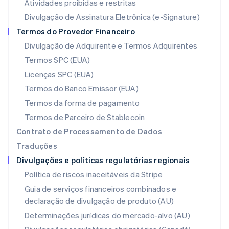
Atividades proibidas e restritas
English
Luxemburgo
Divulgação de Assinatura Eletrônica (e-Signature)
Français
Deutsch
English
Termos do Provedor Financeiro
Malásia
Divulgação de Adquirente e Termos Adquirentes
English
简体中文
Malta
Termos SPC (EUA)
English
Licenças SPC (EUA)
México
Español
English
Termos do Banco Emissor (EUA)
Noruega
Termos da forma de pagamento
English
Nova Zelândia
Termos de Parceiro de Stablecoin
English
Contrato de Processamento de Dados
Países Baixos
Traduções
Nederlands
English
Divulgações e políticas regulatórias regionais
Polônia
English
Política de riscos inaceitáveis da Stripe
Portugal
Guia de serviços financeiros combinados e
Português
English
declaração de divulgação de produto (AU)
RAE de Hong Kong, China
English
简体中文
Determinações jurídicas do mercado-alvo (AU)
Reino Unido