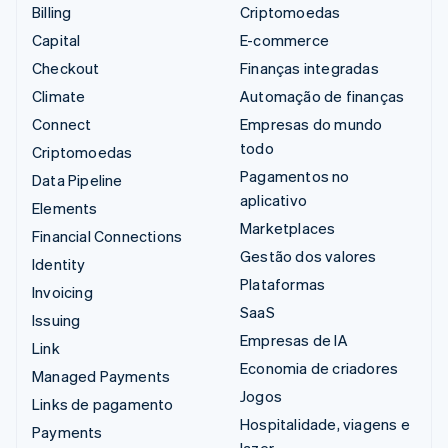
Billing
Criptomoedas
Capital
E-commerce
Checkout
Finanças integradas
Climate
Automação de finanças
Connect
Empresas do mundo
todo
Criptomoedas
Pagamentos no
Data Pipeline
aplicativo
Elements
Marketplaces
Financial Connections
Gestão dos valores
Identity
Plataformas
Invoicing
SaaS
Issuing
Empresas de IA
Link
Economia de criadores
Managed Payments
Jogos
Links de pagamento
Hospitalidade, viagens e
Payments