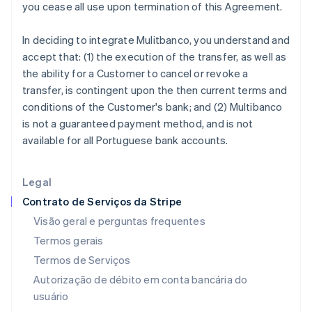
you cease all use upon termination of this Agreement.
English
Svenska
França
Français
English
In deciding to integrate Mulitbanco, you understand and
Gibraltar
accept that: (1) the execution of the transfer, as well as
English
the ability for a Customer to cancel or revoke a
Grécia
transfer, is contingent upon the then current terms and
English
Hungria
conditions of the Customer's bank; and (2) Multibanco
English
is not a guaranteed payment method, and is not
Índia
available for all Portuguese bank accounts.
English
Irlanda
English
Legal
Itália
Contrato de Serviços da Stripe
Italiano
English
Japão
Visão geral e perguntas frequentes
日本語
English
Termos gerais
Letônia
Termos de Serviços
English
Liechtenstein
Autorização de débito em conta bancária do
Deutsch
English
usuário
Lituânia