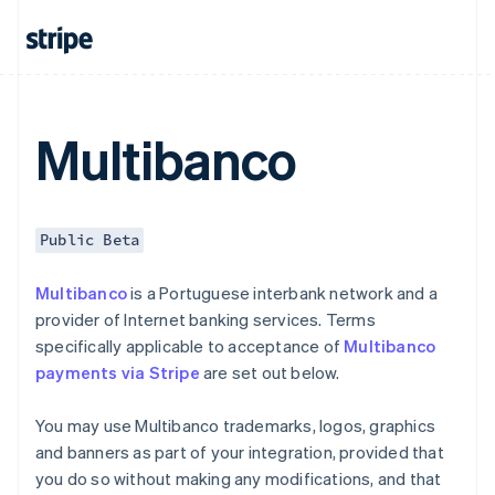
English
Français
China continental
简体中文
English
Chipre
English
Croácia
Multibanco
English
Italiano
Dinamarca
English
Emirados Árabes Unidos
English
Public Beta
Eslováquia
English
Multibanco
is a Portuguese interbank network and a
Eslovênia
provider of Internet banking services. Terms
English
Italiano
specifically applicable to acceptance of
Multibanco
Espanha
payments via Stripe
are set out below.
Español
English
Estados Unidos
English
Español
简体中文
You may use Multibanco trademarks, logos, graphics
Estônia
and banners as part of your integration, provided that
English
you do so without making any modifications, and that
Finlândia