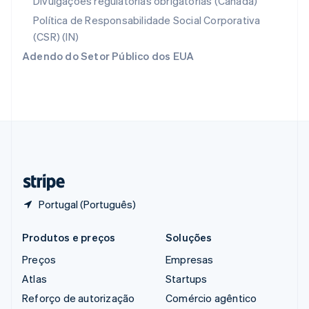
Divulgações regulatórias obrigatórias (Canadá)
English
República Tcheca
Política de Responsabilidade Social Corporativa
English
(CSR) (IN)
Romênia
Adendo do Setor Público dos EUA
English
Singapura
English
简体中文
Suécia
Svenska
English
Suíça
Deutsch
Français
Italiano
English
Tailândia
ไทย
English
Portugal (Português)
Produtos e preços
Soluções
Preços
Empresas
Atlas
Startups
Reforço de autorização
Comércio agêntico