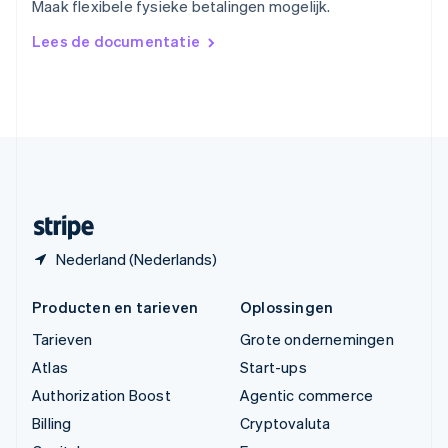
Maak flexibele fysieke betalingen mogelijk.
简体中文
English
Verenigd Koninkrijk
Lees de documentatie
English
Verenigde Arabische Emiraten
English
Verenigde Staten
English
Español
简体中文
Zweden
Svenska
English
Zwitserland
Deutsch
Français
Italiano
English
Nederland (Nederlands)
Producten en tarieven
Oplossingen
Tarieven
Grote ondernemingen
Atlas
Start-ups
Authorization Boost
Agentic commerce
Billing
Cryptovaluta