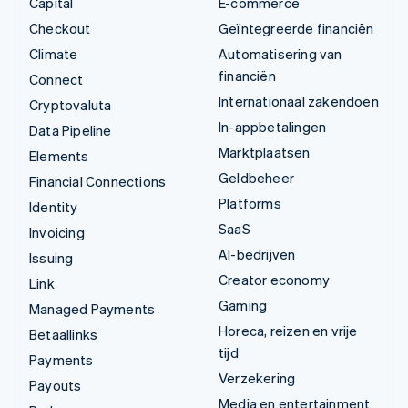
Capital
E-commerce
Checkout
Geïntegreerde financiën
Climate
Automatisering van
financiën
Connect
Internationaal zakendoen
Cryptovaluta
In-appbetalingen
Data Pipeline
Marktplaatsen
Elements
Geldbeheer
Financial Connections
Platforms
Identity
SaaS
Invoicing
AI-bedrijven
Issuing
Creator economy
Link
Gaming
Managed Payments
Horeca, reizen en vrije
Betaallinks
tijd
Payments
Verzekering
Payouts
Media en entertainment