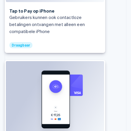
Deutsch
English
Estland
Tap to Pay op iPhone
English
Gebruikers kunnen ook contactloze
Finland
betalingen ontvangen met alleen een
English
Svenska
compatibele iPhone
Frankrijk
Français
English
Gibraltar
Draagbaar
English
Griekenland
English
Hongarije
English
Hongkong SAR, China
English
简体中文
Ierland
English
India
English
Italië
Italiano
English
Japan