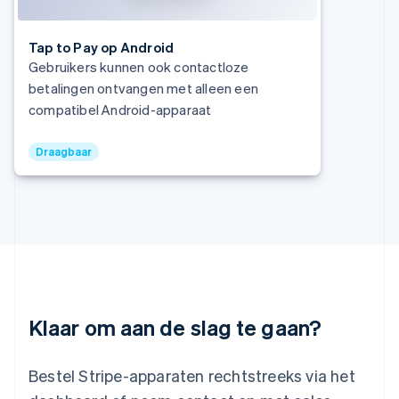
日本語
English
Kroatië
English
Italiano
Tap to Pay op Android
Letland
Gebruikers kunnen ook contactloze
English
betalingen ontvangen met alleen een
Liechtenstein
compatibel Android-apparaat
Deutsch
English
Litouwen
English
Draagbaar
Luxemburg
Français
Deutsch
English
Maleisië
English
简体中文
Malta
English
Mexico
Español
English
Nederland
Klaar om aan de slag te gaan?
Nederlands
English
Nieuw-Zeeland
Bestel Stripe-apparaten rechtstreeks via het
English
Noorwegen