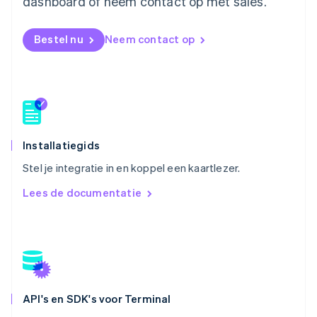
dashboard of neem contact op met sales.
English
Oostenrijk
Deutsch
English
Bestel nu
Neem contact op
Polen
English
Portugal
Português
English
Roemenië
English
Singapore
Installatiegids
English
简体中文
Slovenië
Stel je integratie in en koppel een kaartlezer.
English
Italiano
Lees de documentatie
Slowakije
English
Spanje
Español
English
Thailand
ไทย
English
Tsjechië
English
API's en SDK's voor Terminal
Vasteland van China