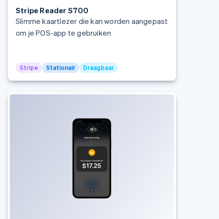
Stripe Reader S700
Slimme kaartlezer die kan worden aangepast
om je POS-app te gebruiken
Stripe
Stationair
Draagbaar
Australië
English
België
Nederlands
Français
Deutsch
English
Brazilië
Português
English
Bulgarije
English
Canada
English
Français
Cyprus
English
Denemarken
English
Duitsland