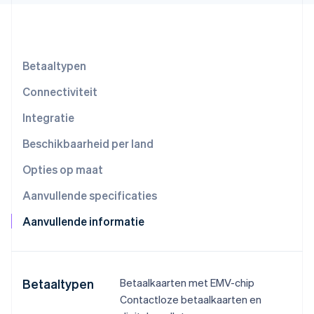
Oprichting van een start-up
Climate
Ecosysteem
CO₂-verwijdering
Partners
Betaaltypen
Identity
Stripe App Marketplace
Online identiteitsverificatie
Connectiviteit
Integratie
Beschikbaarheid per land
Stripe Sessions 2026
Opties op maat
Ontdek hoe Stripe de economische infrastructuu
Nu bekijken
Aanvullende specificaties
Aanvullende informatie
Betaaltypen
Betaalkaarten met EMV-chip
Contactloze betaalkaarten en