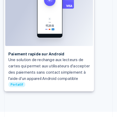
English
États-Unis
English
Español
简体中文
Finlande
English
Svenska
France
Français
English
Gibraltar
English
Grèce
Paiement rapide sur Android
English
Une solution de rechange aux lecteurs de
Hongrie
cartes qui permet aux utilisateurs d'accepter
English
Inde
des paiements sans contact simplement à
English
l'aide d'un appareil Android compatible
Irlande
Portatif
English
Italie
Italiano
English
Japon
日本語
English
Lettonie