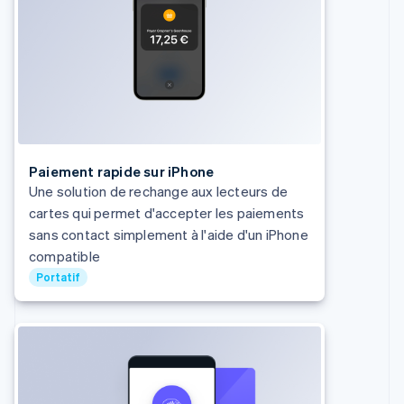
Deutsch
English
Belgique
Nederlands
Français
Deutsch
English
Brésil
Português
English
Bulgarie
English
Canada
English
Français
Paiement rapide sur iPhone
Chine continentale
Une solution de rechange aux lecteurs de
简体中文
English
Chypre
cartes qui permet d'accepter les paiements
English
sans contact simplement à l'aide d'un iPhone
Croatie
compatible
English
Italiano
Portatif
Danemark
English
Émirats arabes unis
English
Espagne
Español
English
Estonie