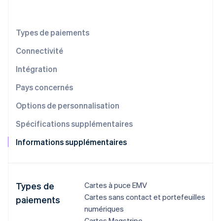
Commerce de détail
État des API
Atlas
Constitution d'une entreprise
Types de paiements
Climate
Élimination du carbone
Écosystème
Connectivité
Identity
Partenaires
Vérification de l'identité
Intégration
Stripe App Marketplace
Pays concernés
Options de personnalisation
Spécifications supplémentaires
Stripe Sessions 2026
Découvrez comment Stripe construit l’infrastructure écon
Informations supplémentaires
l’IA.
Regarder
Types de
Cartes à puce EMV
Cartes sans contact et portefeuilles
paiements
numériques
Cartes Magstripe