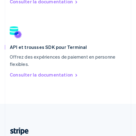
Consulter la documentation
Português
English
RAS de Hong Kong, Chine
English
简体中文
République tchèque
English
Roumanie
English
API et trousses SDK pour Terminal
Royaume-Uni
English
Offrez des expériences de paiement en personne
Singapour
flexibles.
English
简体中文
Slovaquie
Consulter la documentation
English
Slovénie
English
Italiano
Suède
Svenska
English
Suisse
Deutsch
Français
Italiano
English
Thaïlande
ไทย
English