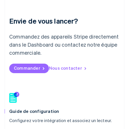
English
Liechtenstein
Deutsch
English
Envie de vous lancer?
Lituanie
English
Luxembourg
Commandez des appareils Stripe directement
Français
Deutsch
English
dans le Dashboard ou contactez notre équipe
Malaisie
English
简体中文
commerciale.
Malte
English
Mexique
Commander
Nous contacter
Español
English
Norvège
English
Nouvelle-Zélande
English
Pays-Bas
Nederlands
English
Guide de configuration
Pologne
English
Configurez votre intégration et associez un lecteur.
Portugal