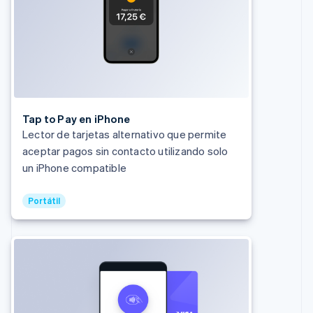
Brasil
Português
English
Bulgaria
English
Canadá
English
Français
China continental
简体中文
English
Chipre
Tap to Pay en iPhone
English
Lector de tarjetas alternativo que permite
Croacia
aceptar pagos sin contacto utilizando solo
English
Italiano
un iPhone compatible
Dinamarca
English
Emiratos Árabes Unidos
Portátil
English
Eslovaquia
English
Eslovenia
English
Italiano
España
Español
English