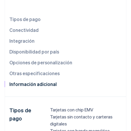
Radar
Prevención de fraude
Tipos de pago
Ecosistema
Atlas
Constitución de una startup
Conectividad
Socios
Climate
Stripe App Marketplace
Integración
Eliminación de dióxido de carbono
Identity
Disponibilidad por país
Verificación de identidad en línea
Opciones de personalización
Otras especificaciones
Información adicional
Sesiones de Stripe 2026
Descubre cómo Stripe construye la infraestructura económi
Mirar ahora
Tipos de
Tarjetas con chip EMV
Tarjetas sin contacto y carteras
pago
digitales
Tarjetas con banda magnética