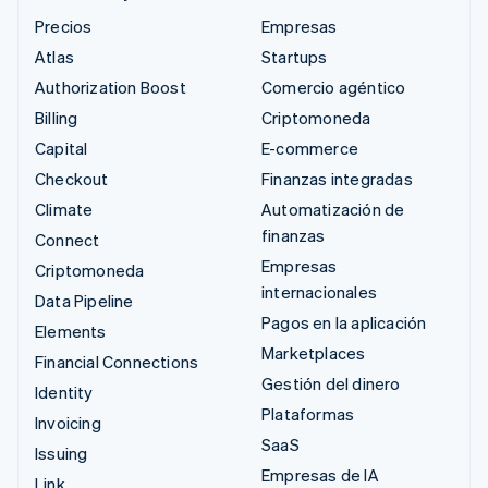
Precios
Empresas
Atlas
Startups
Authorization Boost
Comercio agéntico
Billing
Criptomoneda
Capital
E-commerce
Checkout
Finanzas integradas
Climate
Automatización de
finanzas
Connect
Empresas
Criptomoneda
internacionales
Data Pipeline
Pagos en la aplicación
Elements
Marketplaces
Financial Connections
Gestión del dinero
Identity
Plataformas
Invoicing
SaaS
Issuing
Empresas de IA
Link