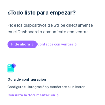
Letonia
English
Liechtenstein
¿Todo listo para empezar?
Deutsch
English
Lituania
Pide los dispositivos de Stripe directamente
English
Luxemburgo
en el Dashboard o comunícate con ventas.
Français
Deutsch
English
Malasia
English
简体中文
Pide ahora
Contacta con ventas
Malta
English
México
Español
English
Noruega
English
Nueva Zelandia
Guía de configuración
English
Países Bajos
Configura tu integración y conéctate a un lector.
Nederlands
English
Consulta la documentación
Polonia
English