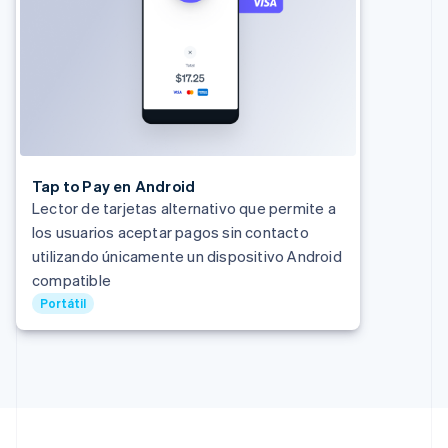
Estados Unidos
English
Español
简体中文
Estonia
English
Finlandia
English
Svenska
Francia
Français
English
Gibraltar
English
Tap to Pay en Android
Grecia
Lector de tarjetas alternativo que permite a
English
los usuarios aceptar pagos sin contacto
Hungría
utilizando únicamente un dispositivo Android
English
compatible
India
English
Portátil
Irlanda
English
Italia
Italiano
English
Japón
日本語
English