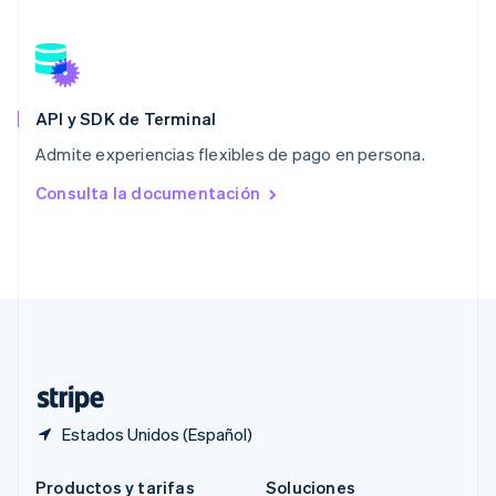
Portugal
Português
English
RAE de Hong Kong, China
English
简体中文
Reino Unido
English
API y SDK de Terminal
República Checa
Admite experiencias flexibles de pago en persona.
English
Rumania
Consulta la documentación
English
Singapur
English
简体中文
Suecia
Svenska
English
Suiza
Deutsch
Français
Italiano
English
Tailandia
ไทย
English
Estados Unidos (Español)
Productos y tarifas
Soluciones