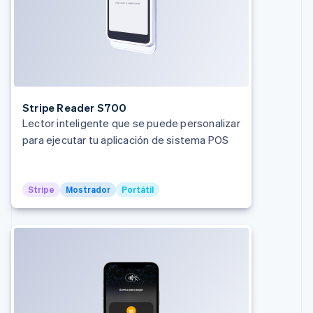
Stripe Reader S700
Lector inteligente que se puede personalizar
para ejecutar tu aplicación de sistema POS
Stripe
Mostrador
Portátil
Alemania
Deutsch
English
Australia
English
Austria
Deutsch
English
Bélgica
Nederlands
Français
Deutsch
English