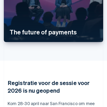
Australië
English
België
Nederlands
Français
Deutsch
English
Brazilië
The future of payments
Português
English
Bulgarije
English
Canada
English
Français
Cyprus
English
Denemarken
English
Duitsland
Deutsch
English
Registratie voor de sessie voor
Estland
English
2026 is nu geopend
Finland
English
Svenska
Frankrijk
Kom 28-30 april naar San Francisco om mee