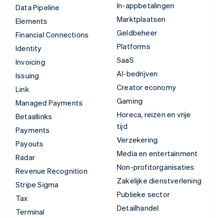
In-appbetalingen
Data Pipeline
Marktplaatsen
Elements
Geldbeheer
Financial Connections
Platforms
Identity
SaaS
Invoicing
AI-bedrijven
Issuing
Creator economy
Link
Gaming
Managed Payments
Horeca, reizen en vrije
Betaallinks
tijd
Payments
Verzekering
Payouts
Media en entertainment
Radar
Non-profitorganisaties
Revenue Recognition
Zakelijke dienstverlening
Stripe Sigma
Publieke sector
Tax
Detailhandel
Terminal