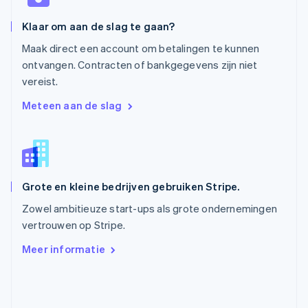
Português
English
Roemenië
Klaar om aan de slag te gaan?
English
Singapore
Maak direct een account om betalingen te kunnen
English
简体中文
ontvangen. Contracten of bankgegevens zijn niet
Slovenië
vereist.
English
Italiano
Slowakije
Meteen aan de slag
English
Spanje
Español
English
Thailand
ไทย
English
Grote en kleine bedrijven gebruiken Stripe.
Tsjechië
English
Zowel ambitieuze start-ups als grote ondernemingen
Vasteland van China
vertrouwen op Stripe.
简体中文
English
Verenigd Koninkrijk
Meer informatie
English
Verenigde Arabische Emiraten
English
Verenigde Staten