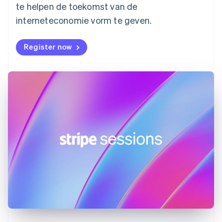
Français
English
te helpen de toekomst van de
Gibraltar
interneteconomie vorm te geven.
English
Griekenland
English
Register now
Hongarije
English
Hongkong SAR, China
English
简体中文
Ierland
English
India
English
Italië
Italiano
English
Japan
日本語
English
Kroatië
English
Italiano
Letland
English
Liechtenstein