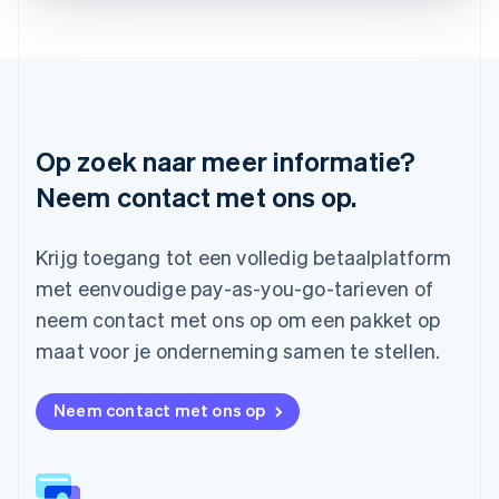
Deutsch
English
Litouwen
English
Luxemburg
Français
Deutsch
English
Maleisië
English
简体中文
Op zoek naar meer informatie?
Malta
Neem contact met ons op.
English
Mexico
Español
English
Krijg toegang tot een volledig betaalplatform
Nederland
Nederlands
English
met eenvoudige pay-as-you-go-tarieven of
Nieuw-Zeeland
neem contact met ons op om een pakket op
English
Noorwegen
maat voor je onderneming samen te stellen.
English
Oostenrijk
Neem contact met ons op
Deutsch
English
Polen
English
Portugal