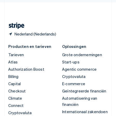
English
Español
简体中文
Zweden
Svenska
English
Zwitserland
Deutsch
Français
Italiano
English
Nederland (Nederlands)
Producten en tarieven
Oplossingen
Tarieven
Grote ondernemingen
Atlas
Start-ups
Authorization Boost
Agentic commerce
Billing
Cryptovaluta
Capital
E-commerce
Checkout
Geïntegreerde financiën
Climate
Automatisering van
financiën
Connect
Internationaal zakendoen
Cryptovaluta