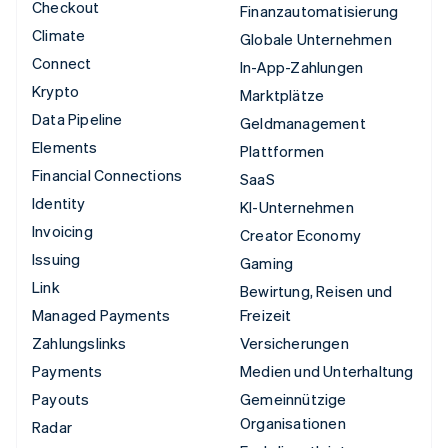
Checkout
Finanzautomatisierung
Climate
Globale Unternehmen
Connect
In-App-Zahlungen
Krypto
Marktplätze
Data Pipeline
Geldmanagement
Elements
Plattformen
Financial Connections
SaaS
Identity
KI-Unternehmen
Invoicing
Creator Economy
Issuing
Gaming
Link
Bewirtung, Reisen und
Managed Payments
Freizeit
Zahlungslinks
Versicherungen
Payments
Medien und Unterhaltung
Payouts
Gemeinnützige
Organisationen
Radar