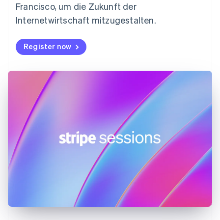
Francisco, um die Zukunft der
Français
English
Gibraltar
Internetwirtschaft mitzugestalten.
English
Griechenland
Register now
English
Indien
English
Irland
English
Italien
Italiano
English
Japan
日本語
English
Kanada
English
Français
Kroatien
English
Italiano
Lettland
English
Liechtenstein
Deutsch
English
Litauen