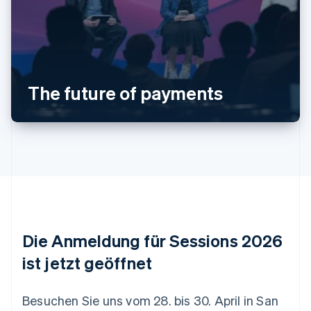
Australien
English
Belgien
The future of payments
Nederlands
Français
Deutsch
English
Brasilien
Português
English
Bulgarien
English
Dänemark
English
Deutschland
Deutsch
English
Estland
Die Anmeldung für Sessions 2026
English
Festlandchina
ist jetzt geöffnet
简体中文
English
Finnland
English
Svenska
Besuchen Sie uns vom 28. bis 30. April in San
Frankreich