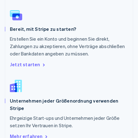
English
Schweden
Svenska
English
Schweiz
Bereit, mit Stripe zu starten?
Deutsch
Français
Italiano
English
Singapur
Erstellen Sie ein Konto und beginnen Sie direkt,
English
简体中文
Zahlungen zu akzeptieren, ohne Verträge abschließen
Slowakei
oder Bankdaten angeben zu müssen.
English
Slowenien
Jetzt starten
English
Italiano
Sonderverwaltungsregion Hongkong,
China
English
简体中文
Spanien
Unternehmen jeder Größenordnung verwenden
Español
English
Stripe
Thailand
ไทย
English
Ehrgeizige Start-ups und Unternehmen jeder Größe
Tschechische Republik
setzen Ihr Vertrauen in Stripe.
English
Ungarn
Mehr erfahren