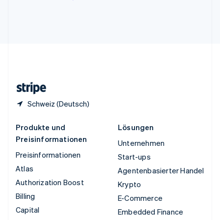
English
Vereinigte Arabische Emirate
English
Vereinigte Staaten
English
Español
简体中文
Vereinigtes Königreich
English
Zypern
English
Schweiz (Deutsch)
Produkte und
Lösungen
Preisinformationen
Unternehmen
Preisinformationen
Start-ups
Atlas
Agentenbasierter Handel
Authorization Boost
Krypto
Billing
E-Commerce
Capital
Embedded Finance