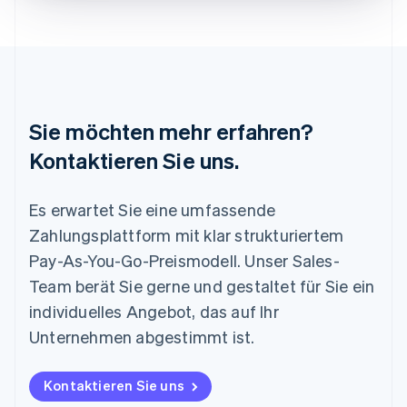
English
Luxemburg
Français
Deutsch
English
Malaysia
English
简体中文
Malta
Sie möchten mehr erfahren?
English
Mexiko
Kontaktieren Sie uns.
Español
English
Neuseeland
Es erwartet Sie eine umfassende
English
Niederlande
Zahlungsplattform mit klar strukturiertem
Nederlands
English
Pay-As-You-Go-Preismodell. Unser Sales-
Norwegen
English
Team berät Sie gerne und gestaltet für Sie ein
Österreich
individuelles Angebot, das auf Ihr
Deutsch
English
Polen
Unternehmen abgestimmt ist.
English
Portugal
Kontaktieren Sie uns
Português
English
Rumänien