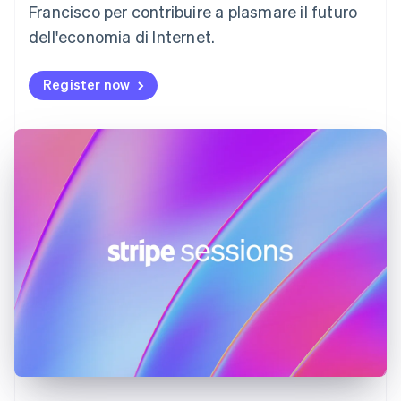
English
Francisco per contribuire a plasmare il futuro
Estonia
dell'economia di Internet.
English
Finlandia
English
Svenska
Register now
Francia
Français
English
Germania
Deutsch
English
Giappone
日本語
English
Gibilterra
English
Grecia
English
India
English
Irlanda
English
Italia
Italiano
English
Lettonia