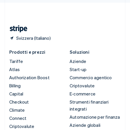
Deutsch
Français
Italiano
English
Thailandia
ไทย
English
Ungheria
English
Svizzera (Italiano)
Prodotti e prezzi
Soluzioni
Tariffe
Aziende
Atlas
Start-up
Authorization Boost
Commercio agentico
Billing
Criptovalute
Capital
E-commerce
Checkout
Strumenti finanziari
integrati
Climate
Automazione per finanza
Connect
Aziende globali
Criptovalute