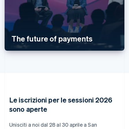
Australia
English
Austria
Deutsch
English
Belgio
The future of payments
Nederlands
Français
Deutsch
English
Brasile
Português
English
Bulgaria
English
Canada
English
Français
Cina continentale
简体中文
English
Cipro
English
Le iscrizioni per le sessioni 2026
Croazia
English
Italiano
sono aperte
Danimarca
English
Emirati Arabi Uniti
Unisciti a noi dal 28 al 30 aprile a San