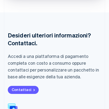
English
Liechtenstein
Deutsch
English
Lituania
English
Lussemburgo
Français
Deutsch
English
Desideri ulteriori informazioni?
Malaysia
Contattaci.
English
简体中文
Malta
English
Accedi a una piattaforma di pagamento
Messico
Español
English
completa con costo a consumo oppure
Norvegia
contattaci per personalizzare un pacchetto in
English
Nuova Zelanda
base alle esigenze della tua azienda.
English
Paesi Bassi
Contattaci
Nederlands
English
Polonia
English
Portogallo