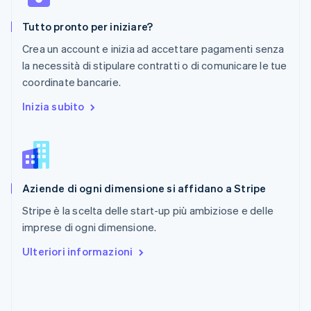
Português
English
RAS di Hong Kong, Cina
Tutto pronto per iniziare?
English
简体中文
Regno Unito
Crea un account e inizia ad accettare pagamenti senza
English
la necessità di stipulare contratti o di comunicare le tue
Repubblica Ceca
coordinate bancarie.
English
Romania
Inizia subito
English
Singapore
English
简体中文
Slovacchia
English
Aziende di ogni dimensione si affidano a Stripe
Slovenia
English
Italiano
Stripe è la scelta delle start-up più ambiziose e delle
Spagna
imprese di ogni dimensione.
Español
English
Stati Uniti
Ulteriori informazioni
English
Español
简体中文
Svezia
Svenska
English
Svizzera