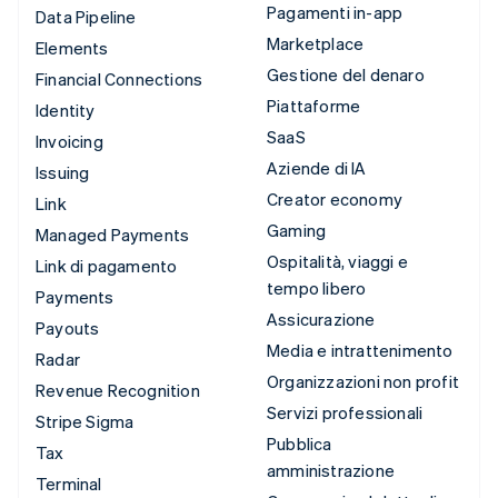
Pagamenti in-app
Data Pipeline
Marketplace
Elements
Gestione del denaro
Financial Connections
Piattaforme
Identity
SaaS
Invoicing
Aziende di IA
Issuing
Creator economy
Link
Gaming
Managed Payments
Ospitalità, viaggi e
Link di pagamento
tempo libero
Payments
Assicurazione
Payouts
Media e intrattenimento
Radar
Organizzazioni non profit
Revenue Recognition
Servizi professionali
Stripe Sigma
Pubblica
Tax
amministrazione
Terminal