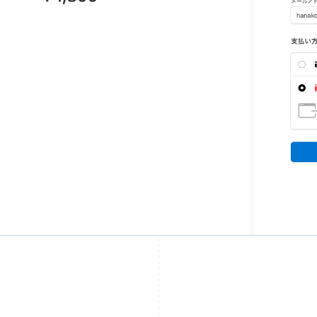
Griekenland
Maleisië
English
English
简体中文
Hongarije
Malta
English
English
Hongkong SAR, China
Mexico
English
简体中文
Español
English
Ierland
Nederland
English
Nederlands
English
India
Nieuw-Zeeland
English
English
Italië
Noorwegen
Italiano
English
English
Japan
Oostenrijk
日本語
English
Deutsch
English
Kroatië
Polen
English
Italiano
English