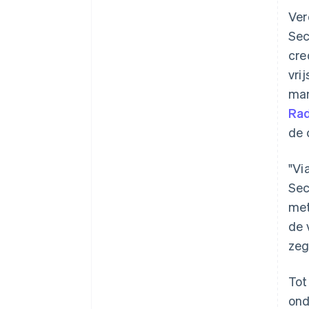
Ver
Sec
cre
vri
man
Ra
de 
"Vi
Sec
met
de 
zeg
Tot
ond