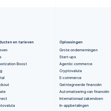
Letland
Portugal
English
Português
English
Liechtenstein
Roemenië
Deutsch
English
English
Litouwen
Singapore
English
English
简体中文
Luxemburg
Slovenië
Français
Deutsch
English
English
Italiano
ducten en tarieven
Oplossingen
ieven
Grote ondernemingen
s
Start-ups
orization Boost
Agentic commerce
ng
Cryptovaluta
tal
E-commerce
ckout
Geïntegreerde financiën
mate
Automatisering van financiën
nect
Internationaal zakendoen
ptovaluta
In-appbetalingen