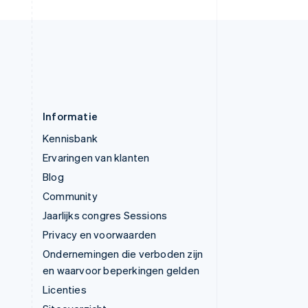
Zweden
Svenska
English
Zwitserland
Deutsch
Français
Italiano
English
Informatie
Kennisbank
Ervaringen van klanten
Blog
Community
Jaarlijks congres Sessions
Privacy en voorwaarden
Ondernemingen die verboden zijn
en waarvoor beperkingen gelden
Licenties