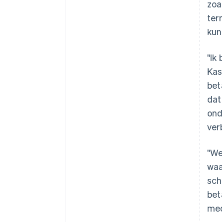
zoa
ter
kun
"Ik
Kas
bet
dat
ond
ver
"We
waa
sch
bet
med