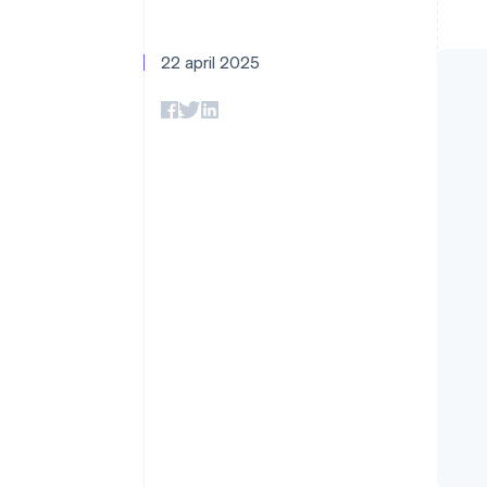
Link
Versneld afrekenen
Financial Connections
22 april 2025
Data gekoppelde rekeningen