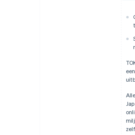
TOK
een
uit
All
Jap
onl
mil
zel