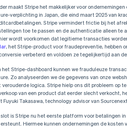
der maakt Stripe het makkelijker voor ondernemingen
ure-verplichting in Japan, die eind maart 2025 van kra
ditcardbetalingen. Stripe vermindert frictie bij het afr
jstellingen toe te passen en de authenticatie alleen te 
ier wordt voorkomen dat legitieme transacties worde
dar
, het Stripe-product voor fraudepreventie, hebben
conversie verbeterd en voldoen ze tegelijkertijd aan d
a het Stripe-dashboard kunnen we frauduleuze transact
ure. Zo analyseerden we de gegevens van onze webs
 verouderde logica. Stripe hielp ons dit probleem op te
verkoop van een product dat eerder slecht verkocht, h
t Fuyuki Takasawa, technology advisor van Sourcenext
 slot is Stripe nu het eerste platform voor betalingen 
ersteunt. Hiermee kunnen ondernemingen de kosten v