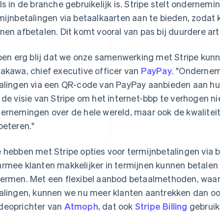
ls in de branche gebruikelijk is. Stripe stelt ondernem
mijnbetalingen via betaalkaarten aan te bieden, zodat
nen afbetalen. Dit komt vooral van pas bij duurdere art
 ben erg blij dat we onze samenwerking met Stripe kun
akawa, chief executive officer van
PayPay
. "Ondernem
alingen via een QR-code van PayPay aanbieden aan hun
 de visie van Stripe om het internet-bbp te verhogen ni
ernemingen over de hele wereld, maar ook de kwaliteit
beteren."
 hebben met Stripe opties voor termijnbetalingen via
rmee klanten makkelijker in termijnen kunnen betalen 
ermen. Met een flexibel aanbod betaalmethoden, waa
alingen, kunnen we nu meer klanten aantrekken dan ooi
eoprichter van
Atmoph
, dat ook
Stripe Billing
gebruik