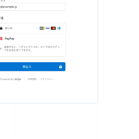
Slowakije
English
Spanje
Español
English
Thailand
ไทย
English
Tsjechië
English
Vasteland van China
简体中文
English
Verenigd Koninkrijk
English
Verenigde Arabische Emiraten
English
Verenigde Staten
English
Español
简体中文