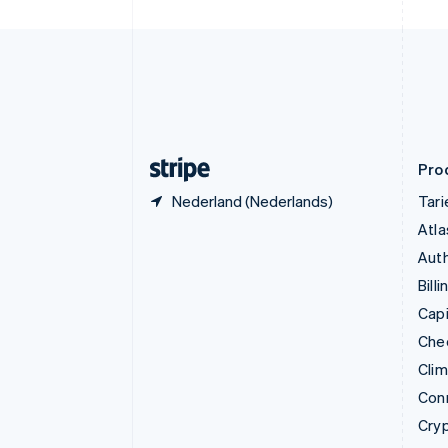
Estland
English
Finland
English
Svenska
Frankrijk
Français
English
Gibraltar
English
Pro
Nederland (Nederlands)
Tar
Atla
Auth
Billi
Capi
Che
Cli
Con
Cry