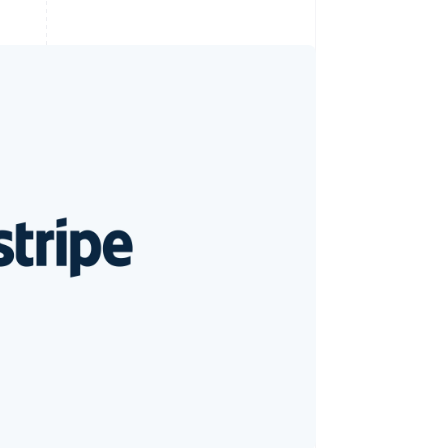
Stripe Sessions 2026
Ontdek hoe Stripe de
economische
infrastructuur voor AI
bouwt.
Nu bekijken