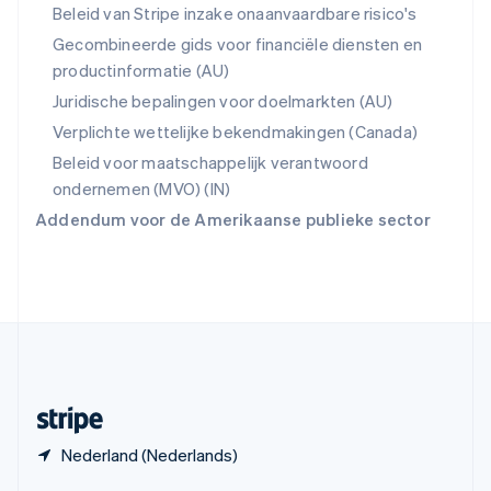
English
Beleid van Stripe inzake onaanvaardbare risico's
Spanje
Gecombineerde gids voor financiële diensten en
Español
English
productinformatie (AU)
Thailand
ไทย
English
Juridische bepalingen voor doelmarkten (AU)
Tsjechië
Verplichte wettelijke bekendmakingen (Canada)
English
Vasteland van China
Beleid voor maatschappelijk verantwoord
简体中文
English
ondernemen (MVO) (IN)
Verenigd Koninkrijk
Addendum voor de Amerikaanse publieke sector
English
Verenigde Arabische Emiraten
English
Verenigde Staten
English
Español
简体中文
Zweden
Svenska
English
Zwitserland
Deutsch
Français
Italiano
English
Nederland (Nederlands)