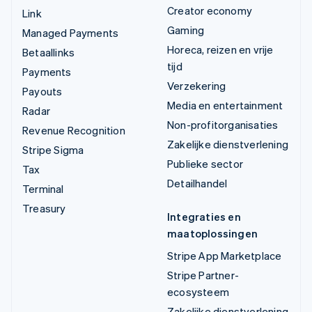
Creator economy
Link
Gaming
Managed Payments
Horeca, reizen en vrije
Betaallinks
tijd
Payments
Verzekering
Payouts
Media en entertainment
Radar
Non-profitorganisaties
Revenue Recognition
Zakelijke dienstverlening
Stripe Sigma
Publieke sector
Tax
Detailhandel
Terminal
Treasury
Integraties en
maatoplossingen
Stripe App Marketplace
Stripe Partner-
ecosysteem
Zakelijke dienstverlening