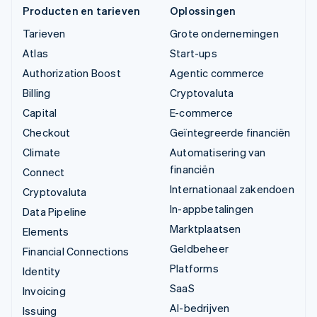
Producten en tarieven
Oplossingen
Tarieven
Grote ondernemingen
Atlas
Start-ups
Authorization Boost
Agentic commerce
Billing
Cryptovaluta
Capital
E-commerce
Checkout
Geïntegreerde financiën
Climate
Automatisering van
financiën
Connect
Internationaal zakendoen
Cryptovaluta
In-appbetalingen
Data Pipeline
Marktplaatsen
Elements
Geldbeheer
Financial Connections
Platforms
Identity
SaaS
Invoicing
AI-bedrijven
Issuing