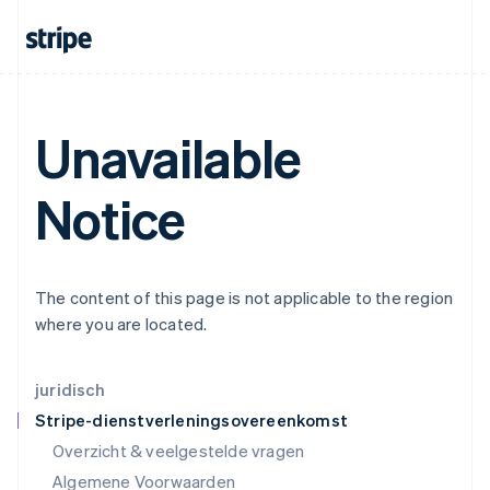
English
简体中文
Ierland
English
India
English
Italië
Unavailable
Italiano
English
Japan
日本語
English
Notice
Kroatië
English
Italiano
Letland
English
Liechtenstein
The content of this page is not applicable to the region
Deutsch
English
where you are located.
Litouwen
English
Luxemburg
juridisch
Français
Deutsch
English
Stripe-dienstverleningsovereenkomst
Maleisië
Overzicht & veelgestelde vragen
English
简体中文
Malta
Algemene Voorwaarden