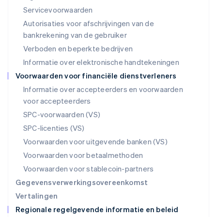
English
Servicevoorwaarden
Mexico
Autorisaties voor afschrijvingen van de
Español
English
Nederland
bankrekening van de gebruiker
Nederlands
English
Verboden en beperkte bedrijven
Nieuw-Zeeland
Informatie over elektronische handtekeningen
English
Noorwegen
Voorwaarden voor financiële dienstverleners
English
Informatie over accepteerders en voorwaarden
Oostenrijk
voor accepteerders
Deutsch
English
Polen
SPC-voorwaarden (VS)
English
SPC-licenties (VS)
Portugal
Português
English
Voorwaarden voor uitgevende banken (VS)
Roemenië
Voorwaarden voor betaalmethoden
English
Singapore
Voorwaarden voor stablecoin-partners
English
简体中文
Gegevensverwerkingsovereenkomst
Slovenië
Vertalingen
English
Italiano
Regionale regelgevende informatie en beleid
Slowakije